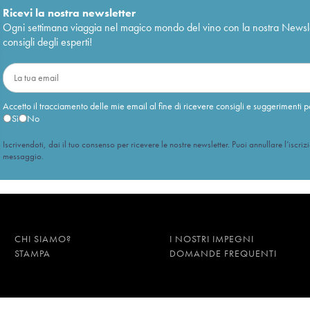
Ricevi la nostra newsletter
Ogni settimana viaggia nel magico mondo del vino con la nostra Newslette
consigli degli esperti!
Accetto il tracciamento delle mie email al fine di ricevere consigli e suggerimenti p
Sì
No
Iscrivendoti, dai il tuo consenso per ricevere le nostre newsletter. Puoi annullare l’iscriz
messaggio.
CHI SIAMO?
I NOSTRI IMPEGNI
STAMPA
DOMANDE FREQUENTI