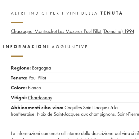
ALTRI INDICI PER I VINI DELLA
TENUTA
Chassagne-Montrachet Les Mazures Paul Pillot (Domaine)
1994
INFORMAZIONI
AGGIUNTIVE
Regione:
Borgogna
Tenuta:
Paul Pillot
Colore:
bianco
Vitigni:
Chardonnay
Abbinamenti cibo-vino:
Coquilles Saint-Jacques à la
honfleuraise
,
Noix de Saint-Jacques aux champignons
,
Saint-Pierr
Le informazioni contenute all'interno della descrizione del vino si r