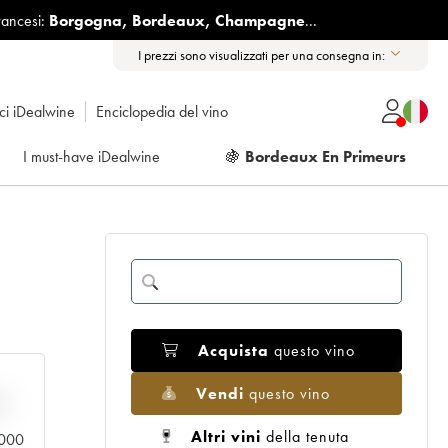
rancesi:
Borgogna
,
Bordeaux
,
Champagne
...
I prezzi sono visualizzati per una consegna in:
ici iDealwine
Enciclopedia del vino
I must-have iDealwine
🍇
Bordeaux En Primeurs
Acquista
questo vino
Vendi
questo vino
n
Altri vini
della tenuta
0.000