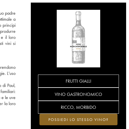
 suo padre
ttimale a
 principi
 produrre
e il loro
i vini si
rprendono
ie. L'uso
FRUTTI GIALLI
 di Paul,
familiari:
VINO GASTRONOMICO
à e le uve
r la loro
RICCO, MORBIDO
POSSIEDI LO STESSO VINO?