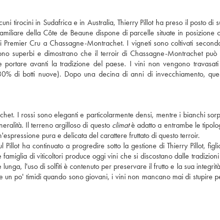
ni tirocini in Sudafrica e in Australia, Thierry Pillot ha preso il posto di
 familiare della Côte de Beaune dispone di parcelle situate in posizione o
i Premier Cru a Chassagne-Montrachet. I vigneti sono coltivati secondo
nuta sono superbi e dimostrano che il terroir di Chassagne-Montrachet può
e portare avanti la tradizione del paese. I vini non vengono travasati 
0% di botti nuove). Dopo una decina di anni di invecchiamento, quest
chet. I rossi sono eleganti e particolarmente densi, mentre i bianchi so
ralità. Il terreno argilloso di questo
climat
è adatto a entrambe le tipolog
'espressione pura e delicata del carattere fruttato di questo terroir.
lot ha continuato a progredire sotto la gestione di Thierry Pillot, figlio
iglia di viticoltori produce oggi vini che si discostano dalle tradizioni 
nga, l'uso di solfiti è contenuto per preservare il frutto e la sua integrit
un po' timidi quando sono giovani, i vini non mancano mai di stupire pe