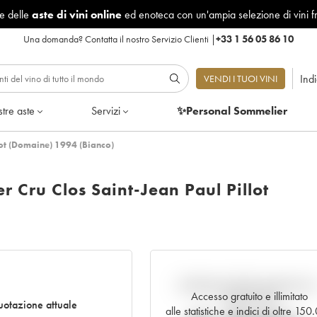
le delle
aste di vini online
ed enoteca con un'ampia selezione di vini f
Una domanda?
Contatta il nostro Servizio Clienti
|
+33 1 56 05 86 10
Ind
VENDI I TUOI VINI
tre aste
Servizi
✨Personal Sommelier
lot (Domaine) 1994 (Bianco)
 Cru Clos Saint-Jean Paul Pillot
Andamento della quotazione i
Accesso gratuito e illimitato
tempo reale
otazione attuale
alle statistiche e indici di oltre 15