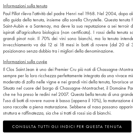
Informazioni sulla tenuta
Paul Pillot rileva l'attività del padre Henri nel 1968. Nel 2004, dopo alcu
alla guida della tenuta, insieme alla sorella Chrystelle. Questa tenuta
Saint-Aubin e a Santenay, ma deve la sua reputazione a sei terroir d
ispirati all'agricoltura biologica (non certificata). I rossi della te
grandi pinot noir. Il 70% dei vini sono bianchi, ma la tenuta intend
invecchiamento va dai 12 ai 18 mesi in botti di rovere (dal 20 al 3
posizionano senza dubbio tra i migliori della denominazione.
Informazioni sulla cuvée
Il Clos Saint Jean è uno dei Premier Cru più noti di Chassagne-Montra
sempre per la loro ricchezza perfettamente integrata da una vivace mine
moderato di zolfo nelle vigne e nei grandi vini della tenuta, favorisce un
Situato nel cuore del borgo di Chassagne-Montrachet, il Domaine Paul Pil
che ne ha preso le redini nel 2007. Questa bella tenuta di una grande fam
l'uso di botti di rovere nuove è basso (appena il 10%), la maturazione è lu
sono raccolte a piena maturazione. Sebbene al naso possano apparire 
struttura e raffinatezza, sia che si tratti di rossi sia di bianchi.
CONSULTA TUTTI GLI INDICI PER QUESTA TENUTA