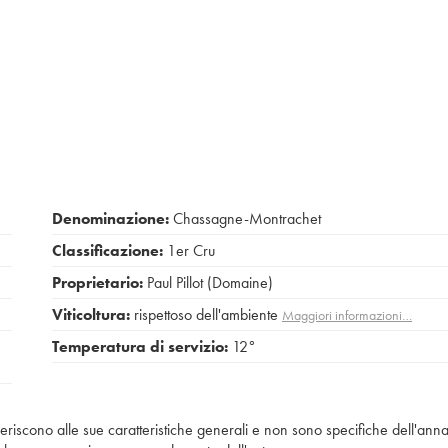
Denominazione:
Chassagne-Montrachet
Classificazione:
1er Cru
Proprietario:
Paul Pillot (Domaine)
Viticoltura:
rispettoso dell'ambiente
Maggiori informazioni…
Temperatura di servizio:
12°
e
iferiscono alle sue caratteristiche generali e non sono specifiche dell'anna