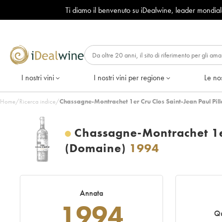
Ti diamo il benvenuto su iDealwine, leader mondia
I nostri vini
I nostri vini per regione
Le nos
Home
/
Ricerca indice
/
Chassagne-Montrachet 1er Cru Clos Saint-Jean Paul Pil
Chassagne-Montrachet 1er
(Domaine)
1994
Annata
1994
Qu