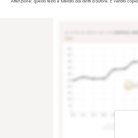
Attenzione: questo testo è tutelato dai diritti d'autore. È vietato co