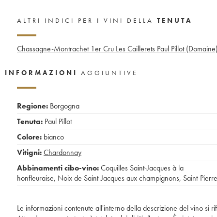
ALTRI INDICI PER I VINI DELLA
TENUTA
Chassagne-Montrachet 1er Cru Les Caillerets Paul Pillot (Domaine
INFORMAZIONI
AGGIUNTIVE
Regione:
Borgogna
Tenuta:
Paul Pillot
Colore:
bianco
Vitigni:
Chardonnay
Abbinamenti cibo-vino:
Coquilles Saint-Jacques à la
honfleuraise
,
Noix de Saint-Jacques aux champignons
,
Saint-Pierr
Le informazioni contenute all'interno della descrizione del vino si r