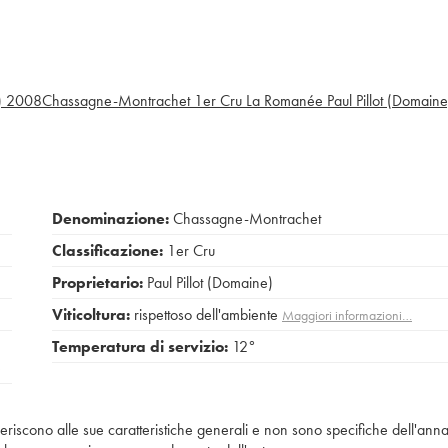
)
2008
Chassagne-Montrachet 1er Cru La Romanée Paul Pillot (Domaine
Denominazione:
Chassagne-Montrachet
Classificazione:
1er Cru
Proprietario:
Paul Pillot (Domaine)
Viticoltura:
rispettoso dell'ambiente
Maggiori informazioni…
Temperatura di servizio:
12°
e
iferiscono alle sue caratteristiche generali e non sono specifiche dell'anna