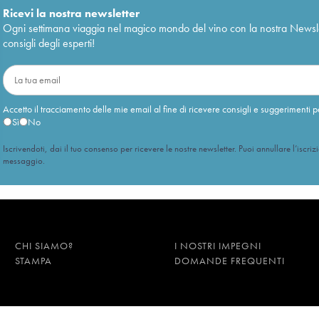
Ricevi la nostra newsletter
Ogni settimana viaggia nel magico mondo del vino con la nostra Newslette
consigli degli esperti!
Accetto il tracciamento delle mie email al fine di ricevere consigli e suggerimenti p
Sì
No
Iscrivendoti, dai il tuo consenso per ricevere le nostre newsletter. Puoi annullare l’iscriz
messaggio.
CHI SIAMO?
I NOSTRI IMPEGNI
STAMPA
DOMANDE FREQUENTI