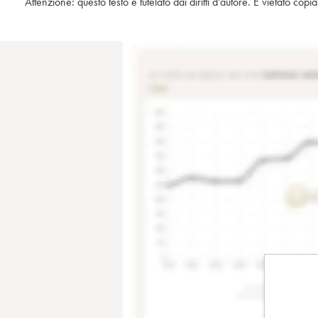
Attenzione: questo testo è tutelato dai diritti d'autore. È vietato co