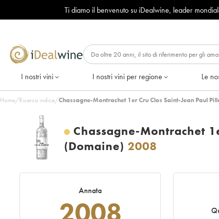
Ti diamo il benvenuto su iDealwine, leader mondia
I nostri vini
I nostri vini per regione
Le nos
Home
/
Ricerca indice
/
Chassagne-Montrachet 1er Cru Clos Saint-Jean Paul Pil
Chassagne-Montrachet 1er
(Domaine)
2008
Annata
2008
Qu