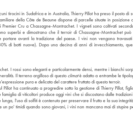
ni tirocini in Sudafrica e in Australia, Thierry Pillot ha preso il posto di
 familiare della Côte de Beaune dispone di parcelle situate in posizione o
i Premier Cru a Chassagne-Montrachet. I vigneti sono coltivati secondo
nuta sono superbi e dimostrano che il terroir di Chassagne-Montrachet può
e portare avanti la tradizione del paese. I vini non vengono travasati 
0% di botti nuove). Dopo una decina di anni di invecchiamento, quest
chet. I rossi sono eleganti e particolarmente densi, mentre i bianchi so
ralità. Il terreno argilloso di questo
climat
è adatto a entrambe le tipolog
'espressione pura e delicata del carattere fruttato di questo terroir.
lot ha continuato a progredire sotto la gestione di Thierry Pillot, figlio
iglia di viticoltori produce oggi vini che si discostano dalle tradizioni 
nga, l'uso di solfiti è contenuto per preservare il frutto e la sua integrit
un po' timidi quando sono giovani, i vini non mancano mai di stupire pe