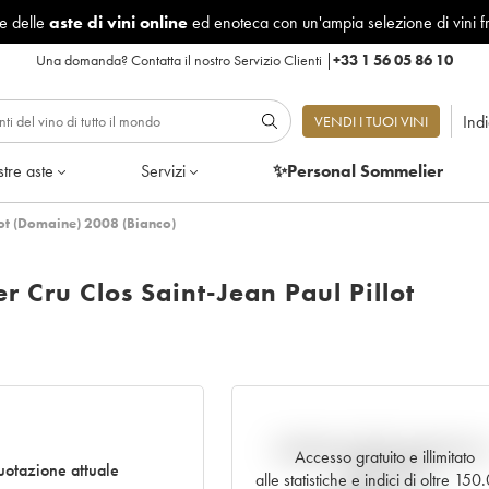
le delle
aste di vini online
ed enoteca con un'ampia selezione di vini f
Una domanda?
Contatta il nostro Servizio Clienti
|
+33 1 56 05 86 10
Ind
VENDI I TUOI VINI
tre aste
Servizi
✨Personal Sommelier
lot (Domaine) 2008 (Bianco)
 Cru Clos Saint-Jean Paul Pillot
Andamento della quotazione i
Accesso gratuito e illimitato
otazione attuale
tempo reale
alle statistiche e indici di oltre 15