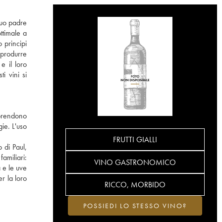
 suo padre
ttimale a
 principi
 produrre
e il loro
i vini si
rprendono
ie. L'uso
FRUTTI GIALLI
 di Paul,
familiari:
VINO GASTRONOMICO
à e le uve
r la loro
RICCO, MORBIDO
POSSIEDI LO STESSO VINO?