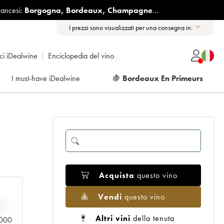
rancesi:
Borgogna
,
Bordeaux
,
Champagne
...
I prezzi sono visualizzati per una consegna in:
ici iDealwine
Enciclopedia del vino
I must-have iDealwine
🍇
Bordeaux En Primeurs
Acquista
questo vino
Vendi
questo vino
n
Altri vini
della tenuta
0.000