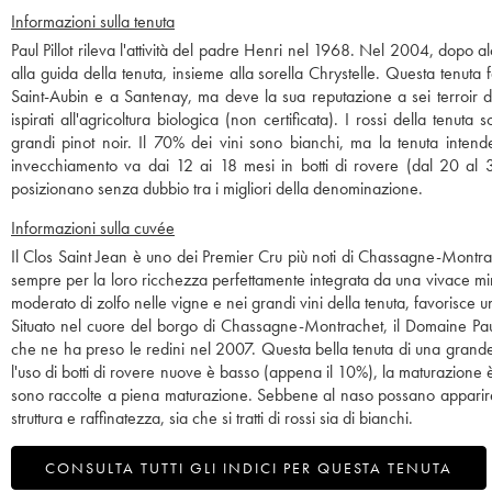
Informazioni sulla tenuta
Paul Pillot rileva l'attività del padre Henri nel 1968. Nel 2004, dopo alcu
alla guida della tenuta, insieme alla sorella Chrystelle. Questa tenuta
Saint-Aubin e a Santenay, ma deve la sua reputazione a sei terroir d
ispirati all'agricoltura biologica (non certificata). I rossi della te
grandi pinot noir. Il 70% dei vini sono bianchi, ma la tenuta intend
invecchiamento va dai 12 ai 18 mesi in botti di rovere (dal 20 al 3
posizionano senza dubbio tra i migliori della denominazione.
Informazioni sulla cuvée
Il Clos Saint Jean è uno dei Premier Cru più noti di Chassagne-Montra
sempre per la loro ricchezza perfettamente integrata da una vivace mine
moderato di zolfo nelle vigne e nei grandi vini della tenuta, favorisce un
Situato nel cuore del borgo di Chassagne-Montrachet, il Domaine Paul Pil
che ne ha preso le redini nel 2007. Questa bella tenuta di una grande fam
l'uso di botti di rovere nuove è basso (appena il 10%), la maturazione è lu
sono raccolte a piena maturazione. Sebbene al naso possano apparire 
struttura e raffinatezza, sia che si tratti di rossi sia di bianchi.
CONSULTA TUTTI GLI INDICI PER QUESTA TENUTA