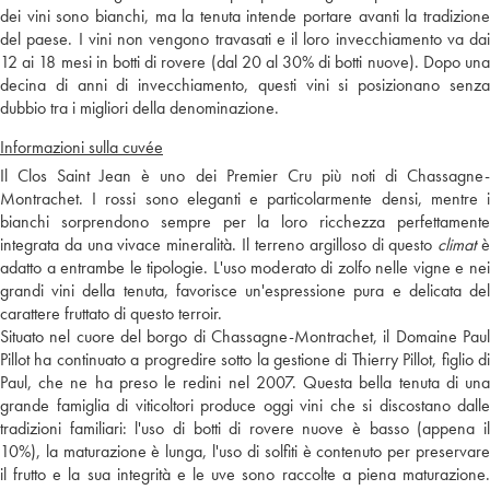
dei vini sono bianchi, ma la tenuta intende portare avanti la tradizione
del paese. I vini non vengono travasati e il loro invecchiamento va dai
12 ai 18 mesi in botti di rovere (dal 20 al 30% di botti nuove). Dopo una
decina di anni di invecchiamento, questi vini si posizionano senza
dubbio tra i migliori della denominazione.
Informazioni sulla cuvée
Il Clos Saint Jean è uno dei Premier Cru più noti di Chassagne-
Montrachet. I rossi sono eleganti e particolarmente densi, mentre i
bianchi sorprendono sempre per la loro ricchezza perfettamente
integrata da una vivace mineralità. Il terreno argilloso di questo
climat
adatto a entrambe le tipologie. L'uso moderato di zolfo nelle vigne e nei
grandi vini della tenuta, favorisce un'espressione pura e delicata del
carattere fruttato di questo terroir.
Situato nel cuore del borgo di Chassagne-Montrachet, il Domaine Paul
Pillot ha continuato a progredire sotto la gestione di Thierry Pillot, figlio di
Paul, che ne ha preso le redini nel 2007. Questa bella tenuta di una
grande famiglia di viticoltori produce oggi vini che si discostano dalle
tradizioni familiari: l'uso di botti di rovere nuove è basso (appena il
10%), la maturazione è lunga, l'uso di solfiti è contenuto per preservare
il frutto e la sua integrità e le uve sono raccolte a piena maturazione.