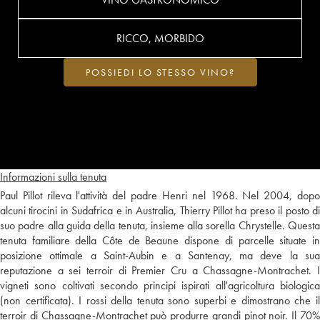
RICCO, MORBIDO
POSSIEDI LO STESSO VINO?
Informazioni sulla tenuta
Paul Pillot rileva l'attività del padre Henri nel 1968. Nel 2004, dopo
alcuni tirocini in Sudafrica e in Australia, Thierry Pillot ha preso il posto di
suo padre alla guida della tenuta, insieme alla sorella Chrystelle. Questa
tenuta familiare della Côte de Beaune dispone di parcelle situate in
posizione ottimale a Saint-Aubin e a Santenay, ma deve la sua
reputazione a sei terroir di Premier Cru a Chassagne-Montrachet. I
vigneti sono coltivati secondo principi ispirati all'agricoltura biologica
(non certificata). I rossi della tenuta sono superbi e dimostrano che il
terroir di Chassagne-Montrachet può produrre grandi pinot noir. Il 70%