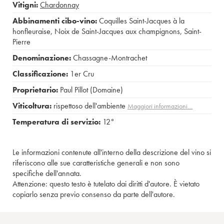
Vitigni:
Chardonnay
Abbinamenti cibo-vino:
Coquilles Saint-Jacques à la
honfleuraise
,
Noix de Saint-Jacques aux champignons
,
Saint-
Pierre
Denominazione:
Chassagne-Montrachet
Classificazione:
1er Cru
Proprietario:
Paul Pillot (Domaine)
Viticoltura:
rispettoso dell'ambiente
Maggiori informazioni…
Temperatura di servizio:
12°
Le informazioni contenute all'interno della descrizione del vino si
riferiscono alle sue caratteristiche generali e non sono
specifiche dell'annata.
Attenzione: questo testo è tutelato dai diritti d'autore. È vietato
copiarlo senza previo consenso da parte dell'autore.