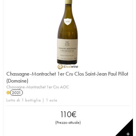
Chassagne-Montrachet 1er Cru Clos Saint-Jean Paul Pillot
(Domaine)
Chassagne-Montrachet 1er Cru AOC
2021
Lotto di 1 bottiglia | 1 asta
110
€
(
Prezzo attuale
)
✕