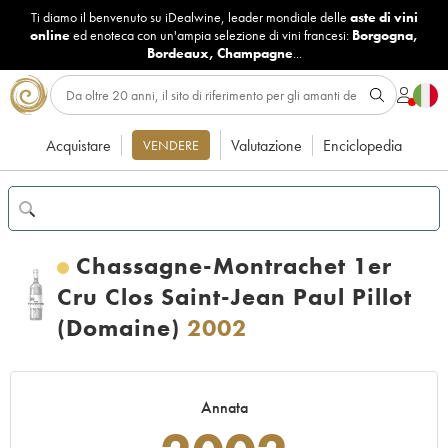
Ti diamo il benvenuto su iDealwine, leader mondiale delle
aste di vini
online
ed enoteca con un'ampia selezione di vini francesi:
Borgogna
,
Bordeaux
,
Champagne
...
Acquistare
Valutazione
Enciclopedia
VENDERE
Chassagne-Montrachet 1er
Cru Clos Saint-Jean Paul Pillot
(Domaine)
2002
Annata