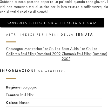
Sebbene al naso possano apparire un po' timidi quando sono giovani, i
vini non mancano mai di stupire per la loro struttura e raffinatezza, sia
che si tratti di rossi sia di bianchi.
CONSULTA TUTTI GLI INDICI PER QUESTA TENUTA
ALTRI INDICI PER I VINI DELLA
TENUTA
Chassagne-Montrachet 1er Cru Les
Saint-Aubin 1er Cru Les
Caillerets Paul Pillot (Domaine)
2002
Charmois Paul Pillot (Domaine)
2002
INFORMAZIONI
AGGIUNTIVE
Regione:
Borgogna
Tenuta:
Paul Pillot
Colore:
bianco