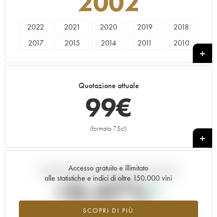
2002
2022
2021
2020
2019
2018
2017
2015
2014
2011
2010
2008
2007
2005
2002
1998
1994
Quotazione attuale
99
€
(formato 75cl)
+
Accesso gratuito e illimitato
Andamento della quotazione in tempo reale
alle statistiche e indici di oltre 150.000 vini
+0.47%
SCOPRI DI PIÙ
Valore in aumento per l'annata 2002 nel 2026 rispetto al 2025