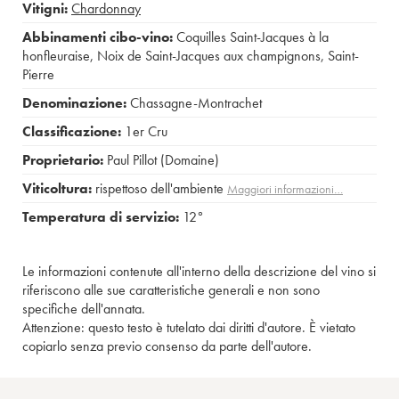
Vitigni:
Chardonnay
Abbinamenti cibo-vino:
Coquilles Saint-Jacques à la
honfleuraise
,
Noix de Saint-Jacques aux champignons
,
Saint-
Pierre
Denominazione:
Chassagne-Montrachet
Classificazione:
1er Cru
Proprietario:
Paul Pillot (Domaine)
Viticoltura:
rispettoso dell'ambiente
Maggiori informazioni…
Temperatura di servizio:
12°
Le informazioni contenute all'interno della descrizione del vino si
riferiscono alle sue caratteristiche generali e non sono
specifiche dell'annata.
Attenzione: questo testo è tutelato dai diritti d'autore. È vietato
copiarlo senza previo consenso da parte dell'autore.