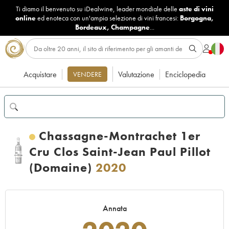
Ti diamo il benvenuto su iDealwine, leader mondiale delle
aste di vini
online
ed enoteca con un'ampia selezione di vini francesi:
Borgogna
,
Bordeaux
,
Champagne
...
Acquistare
Valutazione
Enciclopedia
VENDERE
Chassagne-Montrachet 1er
Cru Clos Saint-Jean Paul Pillot
(Domaine)
2020
Annata