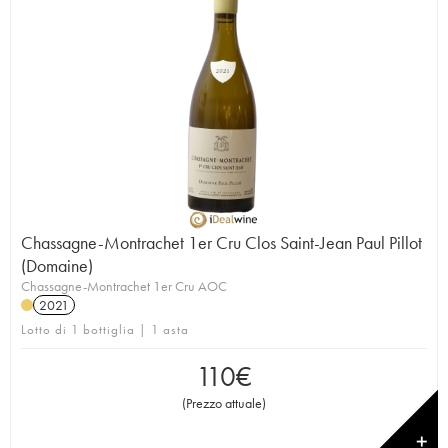
Chassagne-Montrachet 1er Cru Clos Saint-Jean Paul Pillot
(Domaine)
Chassagne-Montrachet 1er Cru AOC
2021
Lotto di 1 bottiglia | 1 asta
110
€
(
Prezzo attuale
)
✕