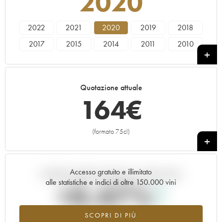
2020
2022
2021
2020
2019
2018
2017
2015
2014
2011
2010
2008
2007
2005
2002
1998
1994
Quotazione attuale
164
€
(formato 75cl)
+
Accesso gratuito e illimitato
Andamento della quotazione in tempo reale
alle statistiche e indici di oltre 150.000 vini
+0.47%
SCOPRI DI PIÙ
Valore in aumento per l'annata 2020 nel 2026 rispetto al 2025