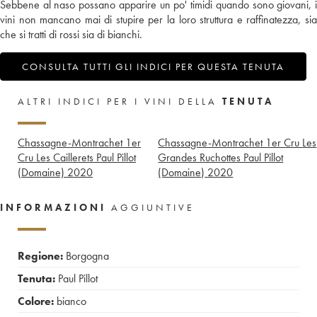
Sebbene al naso possano apparire un po' timidi quando sono giovani, i
vini non mancano mai di stupire per la loro struttura e raffinatezza, sia
che si tratti di rossi sia di bianchi.
CONSULTA TUTTI GLI INDICI PER QUESTA TENUTA
ALTRI INDICI PER I VINI DELLA
TENUTA
Chassagne-Montrachet 1er
Chassagne-Montrachet 1er Cru Les
Cru Les Caillerets Paul Pillot
Grandes Ruchottes Paul Pillot
(Domaine)
2020
(Domaine)
2020
INFORMAZIONI
AGGIUNTIVE
Regione:
Borgogna
Tenuta:
Paul Pillot
Colore:
bianco