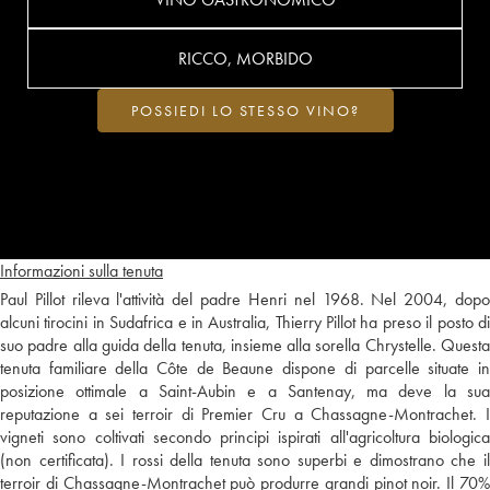
RICCO, MORBIDO
POSSIEDI LO STESSO VINO?
Informazioni sulla tenuta
Paul Pillot rileva l'attività del padre Henri nel 1968. Nel 2004, dopo
alcuni tirocini in Sudafrica e in Australia, Thierry Pillot ha preso il posto di
suo padre alla guida della tenuta, insieme alla sorella Chrystelle. Questa
tenuta familiare della Côte de Beaune dispone di parcelle situate in
posizione ottimale a Saint-Aubin e a Santenay, ma deve la sua
reputazione a sei terroir di Premier Cru a Chassagne-Montrachet. I
vigneti sono coltivati secondo principi ispirati all'agricoltura biologica
(non certificata). I rossi della tenuta sono superbi e dimostrano che il
terroir di Chassagne-Montrachet può produrre grandi pinot noir. Il 70%