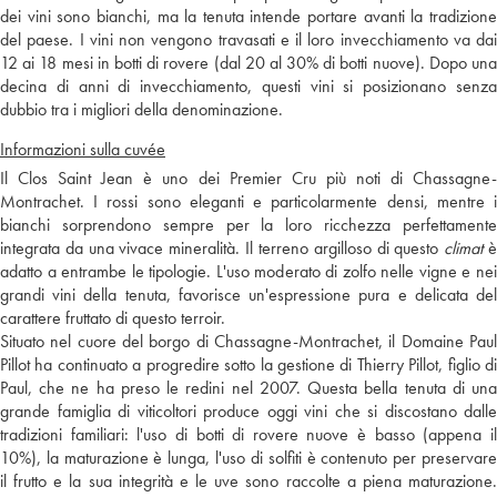
dei vini sono bianchi, ma la tenuta intende portare avanti la tradizione
del paese. I vini non vengono travasati e il loro invecchiamento va dai
12 ai 18 mesi in botti di rovere (dal 20 al 30% di botti nuove). Dopo una
decina di anni di invecchiamento, questi vini si posizionano senza
dubbio tra i migliori della denominazione.
Informazioni sulla cuvée
Il Clos Saint Jean è uno dei Premier Cru più noti di Chassagne-
Montrachet. I rossi sono eleganti e particolarmente densi, mentre i
bianchi sorprendono sempre per la loro ricchezza perfettamente
integrata da una vivace mineralità. Il terreno argilloso di questo
climat
adatto a entrambe le tipologie. L'uso moderato di zolfo nelle vigne e nei
grandi vini della tenuta, favorisce un'espressione pura e delicata del
carattere fruttato di questo terroir.
Situato nel cuore del borgo di Chassagne-Montrachet, il Domaine Paul
Pillot ha continuato a progredire sotto la gestione di Thierry Pillot, figlio di
Paul, che ne ha preso le redini nel 2007. Questa bella tenuta di una
grande famiglia di viticoltori produce oggi vini che si discostano dalle
tradizioni familiari: l'uso di botti di rovere nuove è basso (appena il
10%), la maturazione è lunga, l'uso di solfiti è contenuto per preservare
il frutto e la sua integrità e le uve sono raccolte a piena maturazione.