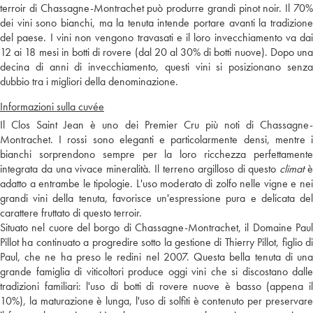
terroir di Chassagne-Montrachet può produrre grandi pinot noir. Il 70%
dei vini sono bianchi, ma la tenuta intende portare avanti la tradizione
del paese. I vini non vengono travasati e il loro invecchiamento va dai
12 ai 18 mesi in botti di rovere (dal 20 al 30% di botti nuove). Dopo una
decina di anni di invecchiamento, questi vini si posizionano senza
dubbio tra i migliori della denominazione.
Informazioni sulla cuvée
Il Clos Saint Jean è uno dei Premier Cru più noti di Chassagne-
Montrachet. I rossi sono eleganti e particolarmente densi, mentre i
bianchi sorprendono sempre per la loro ricchezza perfettamente
integrata da una vivace mineralità. Il terreno argilloso di questo
climat
adatto a entrambe le tipologie. L'uso moderato di zolfo nelle vigne e nei
grandi vini della tenuta, favorisce un'espressione pura e delicata del
carattere fruttato di questo terroir.
Situato nel cuore del borgo di Chassagne-Montrachet, il Domaine Paul
Pillot ha continuato a progredire sotto la gestione di Thierry Pillot, figlio di
Paul, che ne ha preso le redini nel 2007. Questa bella tenuta di una
grande famiglia di viticoltori produce oggi vini che si discostano dalle
tradizioni familiari: l'uso di botti di rovere nuove è basso (appena il
10%), la maturazione è lunga, l'uso di solfiti è contenuto per preservare