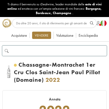
Ti diamo il benvenuto su iDealwine, leader mondiale delle
aste di vini
online
ed enoteca con un'ampia selezione di vini francesi:
Borgogna
,
Bordeaux
,
Champagne
...
Acquistare
Valutazione
Enciclopedia
VENDERE
Chassagne-Montrachet 1er
Cru Clos Saint-Jean Paul Pillot
(Domaine)
2022
Annata