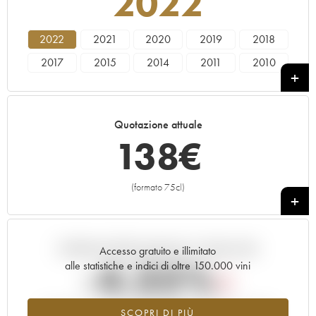
2022
2022
2021
2020
2019
2018
2017
2015
2014
2011
2010
2008
2007
2005
2002
1998
1994
Quotazione attuale
138
€
(formato 75cl)
+
Andamento della quotazione in tempo reale
Accesso gratuito e illimitato
-4.35%
alle statistiche e indici di oltre 150.000 vini
Tendenza al ribasso per il valore dell'annata 2022 nel 2026
SCOPRI DI PIÙ