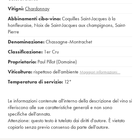
Vitigni:
Chardonnay
Abbinamenti cibo-vino:
Coquilles Saint-Jacques à la
honfleuraise
,
Noix de Saint-Jacques aux champignons
,
Saint-
Pierre
Denominazione:
Chassagne-Montrachet
Classificazione:
1er Cru
Proprietario:
Paul Pillot (Domaine)
Viticoltura:
rispettoso dell'ambiente
Maggiori informazioni…
Temperatura di servizio:
12°
Le informazioni contenute all'interno della descrizione del vino si
riferiscono alle sue caratteristiche generali e non sono
specifiche dell'annata.
Attenzione: questo testo è tutelato dai diritti d'autore. È vietato
copiarlo senza previo consenso da parte dell'autore.