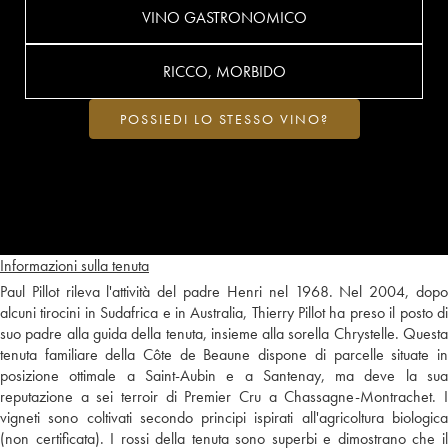
VINO GASTRONOMICO
RICCO, MORBIDO
POSSIEDI LO STESSO VINO?
Informazioni sulla tenuta
Paul Pillot rileva l'attività del padre Henri nel 1968. Nel 2004, dopo
alcuni tirocini in Sudafrica e in Australia, Thierry Pillot ha preso il posto di
suo padre alla guida della tenuta, insieme alla sorella Chrystelle. Questa
tenuta familiare della Côte de Beaune dispone di parcelle situate in
posizione ottimale a Saint-Aubin e a Santenay, ma deve la sua
reputazione a sei terroir di Premier Cru a Chassagne-Montrachet. I
vigneti sono coltivati secondo principi ispirati all'agricoltura biologica
(non certificata). I rossi della tenuta sono superbi e dimostrano che il