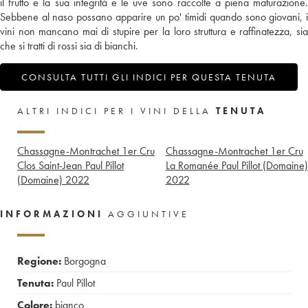
il frutto e la sua integrità e le uve sono raccolte a piena maturazione.
Sebbene al naso possano apparire un po' timidi quando sono giovani, i
vini non mancano mai di stupire per la loro struttura e raffinatezza, sia
che si tratti di rossi sia di bianchi.
CONSULTA TUTTI GLI INDICI PER QUESTA TENUTA
ALTRI INDICI PER I VINI DELLA
TENUTA
Chassagne-Montrachet 1er Cru
Chassagne-Montrachet 1er Cru
Clos Saint-Jean Paul Pillot
La Romanée Paul Pillot (Domaine)
(Domaine)
2022
2022
INFORMAZIONI
AGGIUNTIVE
Regione:
Borgogna
Tenuta:
Paul Pillot
Colore:
bianco