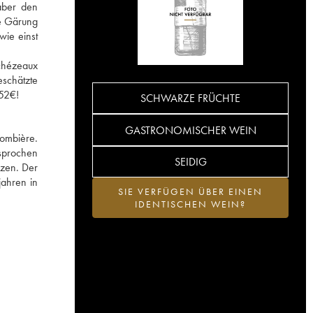
aber den
ne Gärung
wie einst
Échézeaux
schätzte
752€!
SCHWARZE FRÜCHTE
GASTRONOMISCHER WEIN
lombière.
esprochen
SEIDIG
rzen. Der
jahren in
SIE VERFÜGEN ÜBER EINEN
IDENTISCHEN WEIN?