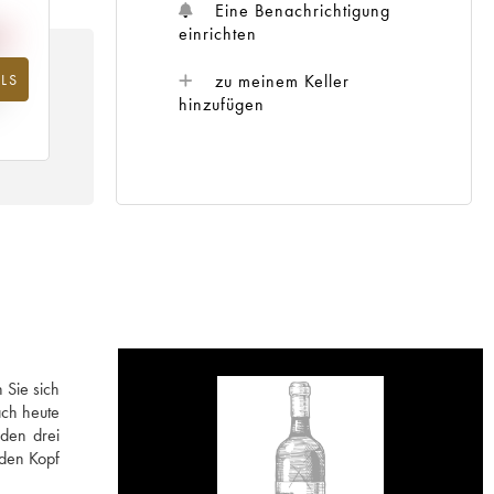
Eine Benachrichtigung
einrichten
LS
hr
zu meinem Keller
hinzufügen
 Sie sich
ach heute
rden drei
 den Kopf