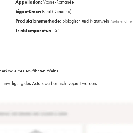
Appellation:
Vosne-Romanée
Eigentümer:
Bizot (Domaine)
Produktionsmethode:
biologisch und Naturwein
Mehr erfahre
Trinktemperatur:
15°
e Merkmale des erwähnten Weins.
Einwilligung des Autors darf er nicht kopiert werden.