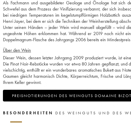
Als Fachmann und ausgebildeter Geologe und Önologe hat sich de
Schwefel aus dem Prozess der Vinifizierung verbannt, der sich insbe
bei niedrigen Temperaturen im kegelstumpfförmigen Holzbottich ausz
Henri Jayer, bei dem er sich die Techniken der Weinherstellung absch
Unter seinen Händen – jeder Wein wird manuell abgefüllt – wird die
ungeahnte Höhen erklommen hat. Während er 2019 noch nicht einm
Doppelmagnum-Flasche des Jahrgangs 2006 bereits ein Mindestpreis 
Über den Wein
Dieser Wein, dessen letzter Jahrgang 2009 produziert wurde, ist ei
Die Pinot Noir-Rebstöcke wurden vor etwa 80 Jahren gepflanzt, und
vielschichtig, enthüllt er ein wunderbares aromatisches Bukett aus 
Gaumen gleicht harmonisch Dichte, Körperreichtum, Frische und Läng
Ihrem Keller gewinnt.
PREISNOTIERUNGEN DES WEINGUTS DOMAINE BIZO
BESONDERHEITEN
DES WEINGUTS UND DES W