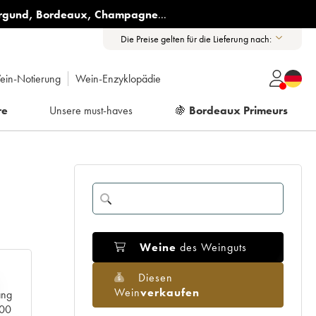
rgund
,
Bordeaux
,
Champagne
...
Die Preise gelten für die Lieferung nach:
ein-Notierung
Wein-Enzyklopädie
re
Unsere must-haves
🍇
Bordeaux Primeurs
Weine
des Weinguts
Diesen
Wein
verkaufen
ang
000