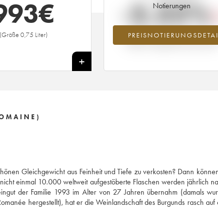
993
€
-3.32%
Notierungen
(Größe 0,75 Liter)
PREISNOTIERUNGSDETAI
Preisabfall des Jahrgangs 1996 im Ja
2026 im Vergleich zum Jahr 2025
+
DOMAINE)
chönen Gleichgewicht aus Feinheit und Tiefe zu verkosten? Dann können
– nicht einmal 10.000 weltweit aufgestöberte Flaschen werden jährlich n
Weingut der Familie 1993 im Alter von 27 Jahren übernahm (damals wu
manée hergestellt), hat er die Weinlandschaft des Burgunds rasch auf