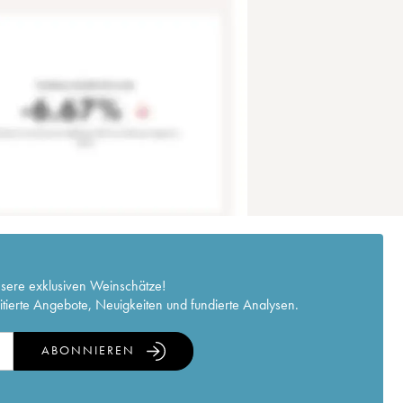
nsere exklusiven Weinschätze!
itierte Angebote, Neuigkeiten und fundierte Analysen.
ABONNIEREN