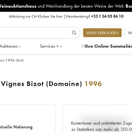
Weinauktionshaus
und
Weinhandlung der besten Weine der Welt:
Bu
Abholung vor Ort
Klicken Sie hier
|
Weinberatung?
+33 1 56 05 86 10
W
WEIN VERKAUFEN
Auktionen
Services +
✨
Ihre Online-Sommeliè
e) 1996 (Rot)
 Vignes Bizot (Domaine)
1996
Aktuelle Entwicklung der
Kostenloser und unlimitierter Zug
ktuelle Notierung
Preisnotierung
zu Statistiken von mehr als 150.