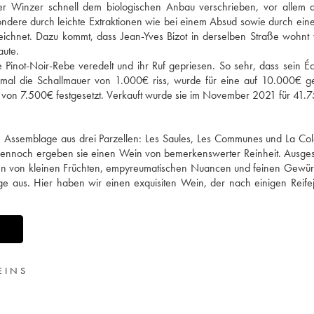
r Winzer schnell dem biologischen Anbau verschrieben, vor allem 
sondere durch leichte Extraktionen wie bei einem Absud sowie durch ei
eichnet. Dazu kommt, dass Jean-Yves Bizot in derselben Straße wohnt 
aute.
 Pinot-Noir-Rebe veredelt und ihr Ruf gepriesen. So sehr, dass sein 
al die Schallmauer von 1.000€ riss, wurde für eine auf 10.000€ ge
von 7.500€ festgesetzt. Verkauft wurde sie im November 2021 für 41.
ne Assemblage aus drei Parzellen: Les Saules, Les Communes und La Co
 dennoch ergeben sie einen Wein von bemerkenswerter Reinheit. Ausg
Noten von kleinen Früchten, empyreumatischen Nuancen und feinen Gewü
e aus. Hier haben wir einen exquisiten Wein, der nach einigen Reife
T
EINS