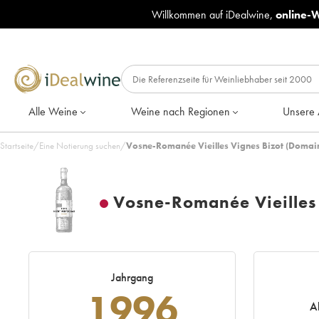
Willkommen auf iDealwine,
online-
Alle Weine
Weine nach Regionen
Unsere 
Startseite
/
Eine Notierung suchen
/
Vosne-Romanée Vieilles Vignes Bizot (Domain
Vosne-Romanée Vieilles
Jahrgang
1996
A