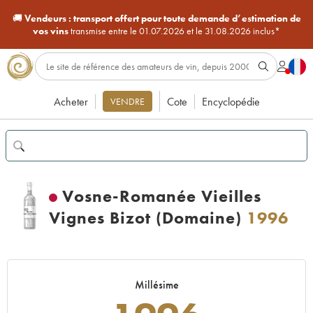
🚚
Vendeurs :
transport offert pour toute demande d’estimation de
vos vins
transmise entre le 01.07.2026 et le 31.08.2026 inclus*
Acheter
Cote
Encyclopédie
VENDRE
Vosne-Romanée Vieilles
Vignes Bizot (Domaine)
1996
Millésime