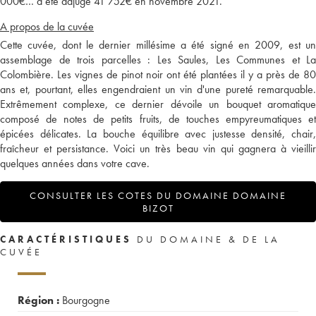
000€… a été adjugé 41 752€ en novembre 2021.
A propos de la cuvée
Cette cuvée, dont le dernier millésime a été signé en 2009, est un
assemblage de trois parcelles : Les Saules, Les Communes et La
Colombière. Les vignes de pinot noir ont été plantées il y a près de 80
ans et, pourtant, elles engendraient un vin d'une pureté remarquable.
Extrêmement complexe, ce dernier dévoile un bouquet aromatique
composé de notes de petits fruits, de touches empyreumatiques et
épicées délicates. La bouche équilibre avec justesse densité, chair,
fraîcheur et persistance. Voici un très beau vin qui gagnera à vieillir
quelques années dans votre cave.
CONSULTER LES COTES DU DOMAINE DOMAINE
BIZOT
CARACTÉRISTIQUES
DU DOMAINE & DE LA
CUVÉE
Région :
Bourgogne