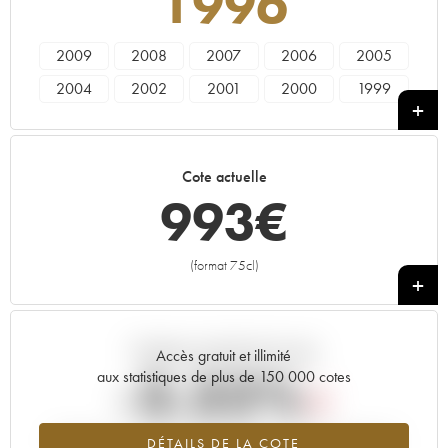
1996
2009
2008
2007
2006
2005
2004
2002
2001
2000
1999
1997
1996
Cote actuelle
993
€
(format 75cl)
+
Tendance actuelle de la cote
Accès gratuit et illimité
-3.32%
aux statistiques de plus de 150 000 cotes
Tendance à la baisse du millésime 1996 en 2026 par rapport à
DÉTAILS DE LA COTE