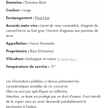
Domaine :
Domaine Bizot
Couleur :
rouge
Encépagement :
Pinot Noir
Accords mets-vins :
Jarret de veau caramélisé
,
Magrets de
canard farcix au foie gras
,
Navarin d'agneau aux pommes de
terre
Appellation :
Vosne-Romanée
Propriétaire :
Bizot (Domaine)
Viticulture :
biologique et nature
En savoir plus...
Température de service :
15°
Les informations publiées ci-dessus présentent les
caractéristiques actuelles du vin concerné.
Elles ne sont pas spécifiques au millésime.
Attention, ce texte est protégé par un droit d'auteur. Il est interdit
de le copier sans en avoir demandé préalablement la
permission à l'auteur.