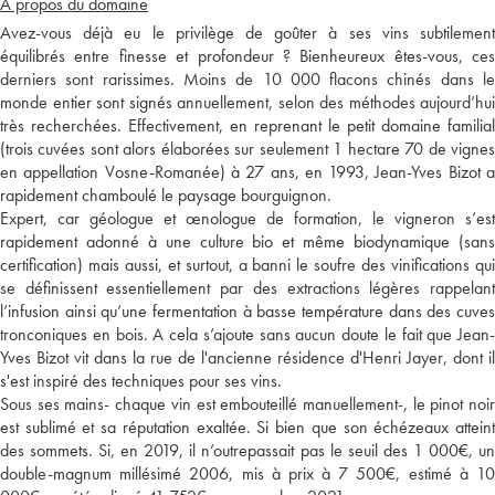
A propos du domaine
Avez-vous déjà eu le privilège de goûter à ses vins subtilement
équilibrés entre finesse et profondeur ? Bienheureux êtes-vous, ces
derniers sont rarissimes. Moins de 10 000 flacons chinés dans le
monde entier sont signés annuellement, selon des méthodes aujourd’hui
très recherchées. Effectivement, en reprenant le petit domaine familial
(trois cuvées sont alors élaborées sur seulement 1 hectare 70 de vignes
en appellation Vosne-Romanée) à 27 ans, en 1993, Jean-Yves Bizot a
rapidement chamboulé le paysage bourguignon.
Expert, car géologue et œnologue de formation, le vigneron s’est
rapidement adonné à une culture bio et même biodynamique (sans
certification) mais aussi, et surtout, a banni le soufre des vinifications qui
se définissent essentiellement par des extractions légères rappelant
l’infusion ainsi qu’une fermentation à basse température dans des cuves
tronconiques en bois. A cela s’ajoute sans aucun doute le fait que Jean-
Yves Bizot vit dans la rue de l'ancienne résidence d'Henri Jayer, dont il
s'est inspiré des techniques pour ses vins.
Sous ses mains- chaque vin est embouteillé manuellement-, le pinot noir
est sublimé et sa réputation exaltée. Si bien que son échézeaux atteint
des sommets. Si, en 2019, il n’outrepassait pas le seuil des 1 000€, un
double-magnum millésimé 2006, mis à prix à 7 500€, estimé à 10