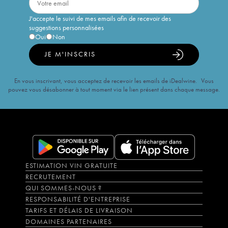
J'accepte le suivi de mes emails afin de recevoir des
suggestions personnalisées
Oui
Non
JE M'INSCRIS
En vous inscrivant, vous acceptez de recevoir les emails de iDealwine. Vous
pouvez vous désabonner à tout moment via le lien présent dans chaque message.
ESTIMATION VIN GRATUITE
RECRUTEMENT
QUI SOMMES-NOUS ?
RESPONSABILITÉ D'ENTREPRISE
TARIFS ET DÉLAIS DE LIVRAISON
DOMAINES PARTENAIRES