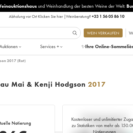
Weinauktionshaus
und
Weinhandlung der besten Weine der Welt:
Bu
Abholung vor Ort
Klicken Sie hier
|
Weinberatung?
+33 1 56 05 86 10
W
WEIN VERKAUFEN
Auktionen
Services +
✨
Ihre Online-Sommeliè
son 2017 (Rot)
eau Mai & Kenji Hodgson
2017
Aktuelle Entwicklung der
Kostenloser und unlimitierter Zug
tuelle Notierung
Preisnotierung
zu Statistiken von mehr als 150.
Notierungen