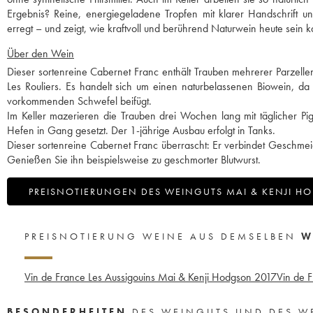
Ergebnis? Reine, energiegeladene Tropfen mit klarer Handschrift und 
erregt – und zeigt, wie kraftvoll und berührend Naturwein heute sein k
Über den Wein
Dieser sortenreine Cabernet Franc enthält Trauben mehrerer Parzell
Les Rouliers. Es handelt sich um einen naturbelassenen Biowein, da
vorkommenden Schwefel beifügt.
Im Keller mazerieren die Trauben drei Wochen lang mit täglicher Pig
Hefen in Gang gesetzt. Der 1-jährige Ausbau erfolgt in Tanks.
Dieser sortenreine Cabernet Franc überrascht: Er verbindet Geschmeid
Genießen Sie ihn beispielsweise zu geschmorter Blutwurst.
PREISNOTIERUNGEN DES WEINGUTS MAI & KENJI 
PREISNOTIERUNG WEINE AUS DEMSELBEN
W
Vin de France Les Aussigouins Mai & Kenji Hodgson
2017
Vin de 
BESONDERHEITEN
DES WEINGUTS UND DES W