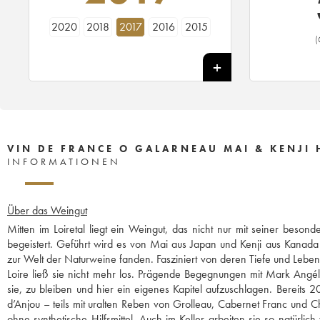
2020
2018
2017
2016
2015
(
VIN DE FRANCE O GALARNEAU MAI & KENJI
INFORMATIONEN
Über das Weingut
Mitten im Loiretal liegt ein Weingut, das nicht nur mit seiner beso
begeistert. Geführt wird es von Mai aus Japan und Kenji aus Kanada
zur Welt der Naturweine fanden. Fasziniert von deren Tiefe und Leben
Loire ließ sie nicht mehr los. Prägende Begegnungen mit Mark Angéli
sie, zu bleiben und hier ein eigenes Kapitel aufzuschlagen. Bereits 
d’Anjou – teils mit uralten Reben von Grolleau, Cabernet Franc und C
ohne synthetische Hilfsmittel. Auch im Keller arbeiten sie so natürl