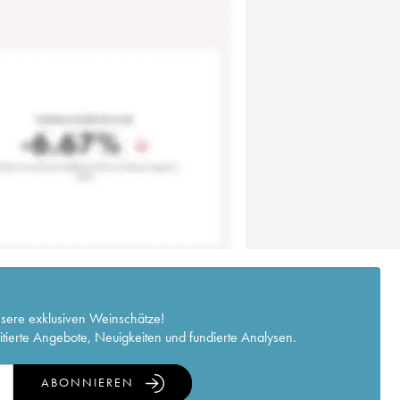
nsere exklusiven Weinschätze!
itierte Angebote, Neuigkeiten und fundierte Analysen.
ABONNIEREN