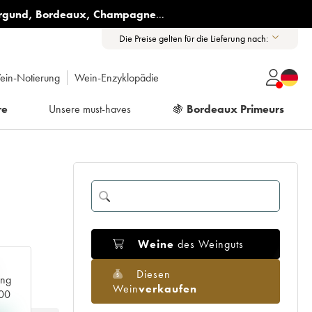
rgund
,
Bordeaux
,
Champagne
...
Die Preise gelten für die Lieferung nach:
ein-Notierung
Wein-Enzyklopädie
re
Unsere must-haves
🍇
Bordeaux Primeurs
Weine
des Weinguts
Diesen
ang
Wein
verkaufen
000