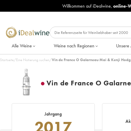
Willkommen auf iDealwine,
online-
Alle Weine
Weine nach Regionen
Unsere 
Startseite
/
Eine Notierung suchen
/
Vin de France O Galarneau Mai & Kenji Hodg
Vin de France O Galarn
Jahrgang
2017
Ak