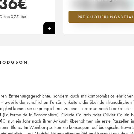
36
€
+2.65%
Größe 0,75 Liter)
PREISNOTIERUNGSDETAI
Preisanstiegs des Jahrgangs 2017 i
Jahr 2026 im Vergleich zum Jahr 20
+
 HODGSON
nderen Entstehungsgeschichte, sondern auch mit kompromisslos ehrlich
 – zwei leidenschaftlichen Persönlichkeiten, die über den kanadische
digkeit kamen sie ursprünglich nur zu einer Lernreise nach Frankreich –
 (La Ferme de la Sansonnière), Claude Courtois oder Olivier Cousin b
2010, nur ein Jahr nach ihrer Ankunft, übernahmen sie erste Parzellen i
henin Blanc. Im Weinberg setzen sie konsequent auf biologische Bewirt
ich wie möglich – mit Geduld, Fingerspitzengefühl und Respekt vor dem 