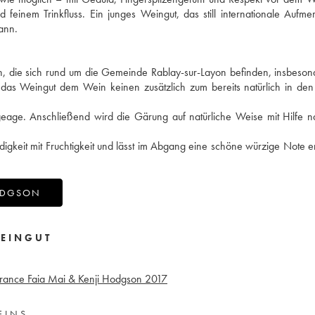
feinem Trinkfluss. Ein junges Weingut, das still internationale Aufme
ann.
en, die sich rund um die Gemeinde Rablay-sur-Layon befinden, insbeso
 das Weingut dem Wein keinen zusätzlich zum bereits natürlich in de
eage. Anschließend wird die Gärung auf natürliche Weise mit Hilfe na
igkeit mit Fruchtigkeit und lässt im Abgang eine schöne würzige Note 
HODGSON
EINGUT
France Faia Mai & Kenji Hodgson
2017
EINS