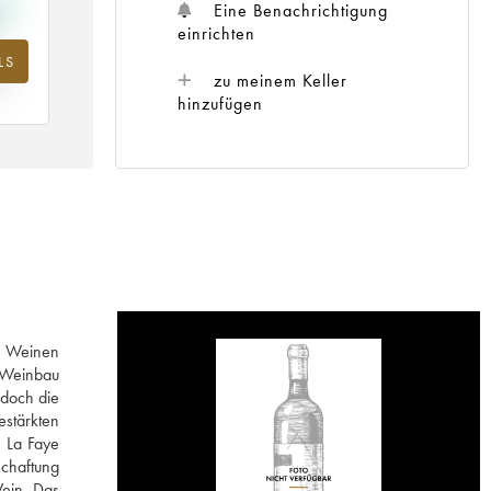
Eine Benachrichtigung
einrichten
LS
m
zu meinem Keller
25
hinzufügen
en Weinen
n Weinbau
 doch die
estärkten
n La Faye
schaftung
Wein. Das