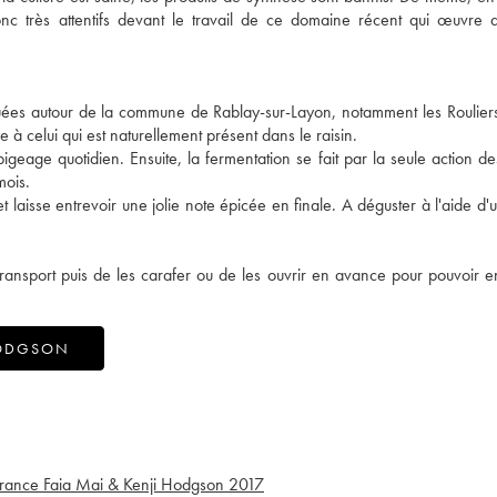
 donc très attentifs devant le travail de ce domaine récent qui œuvre
ées autour de la commune de Rablay-sur-Layon, notamment les Rouliers. 
à celui qui est naturellement présent dans le raisin.
geage quotidien. Ensuite, la fermentation se fait par la seule action de
mois.
t laisse entrevoir une jolie note épicée en finale. A déguster à l'aide d'
ransport puis de les carafer ou de les ouvrir en avance pour pouvoir en
HODGSON
France Faia Mai & Kenji Hodgson
2017