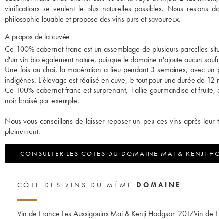
vinifications se veulent le plus naturelles possibles. Nous restons
philosophie louable et propose des vins purs et savoureux.
A propos de la cuvée
Ce 100% cabernet franc est un assemblage de plusieurs parcelles situ
d'un vin bio également nature, puisque le domaine n'ajoute aucun soufre 
Une fois au chai, la macération a lieu pendant 3 semaines, avec un pi
indigènes. L'élevage est réalisé en cuve, le tout pour une durée de 12 
Ce 100% cabernet franc est surprenant, il allie gourmandise et fruité, e
noir braisé par exemple.
Nous vous conseillons de laisser reposer un peu ces vins après leur t
pleinement.
CONSULTER LES COTES DU DOMAINE MAI & KENJI 
CÔTE DES VINS DU MÊME
DOMAINE
Vin de France Les Aussigouins Mai & Kenji Hodgson
2017
Vin de 