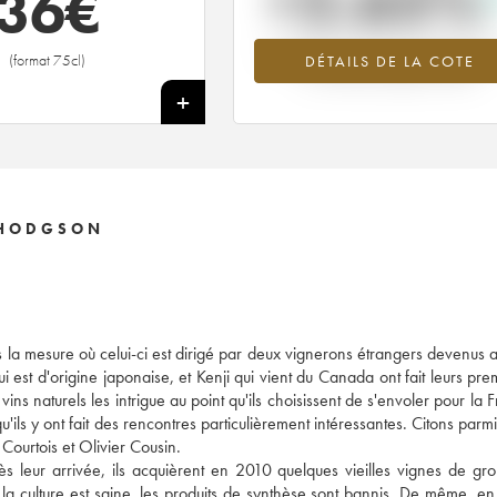
+2.65%
36
€
Tendance à la hausse du millésime 2
(format 75cl)
DÉTAILS DE LA COTE
en 2026 par rapport à 2025
+
 HODGSON
s la mesure où celui-ci est dirigé par deux vignerons étrangers devenus
i est d'origine japonaise, et Kenji qui vient du Canada ont fait leurs pre
ns naturels les intrigue au point qu'ils choisissent de s'envoler pour la 
'ils y ont fait des rencontres particulièrement intéressantes. Citons parmi
Courtois et Olivier Cousin.
ès leur arrivée, ils acquièrent en 2010 quelques vieilles vignes de gro
 la culture est saine, les produits de synthèse sont bannis. De même, en