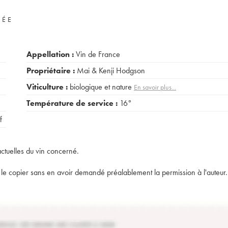
VÉE
Appellation :
Vin de France
Propriétaire :
Mai & Kenji Hodgson
Viticulture :
biologique et nature
En savoir plus...
Température de service :
16°
f
actuelles du vin concerné.
t de le copier sans en avoir demandé préalablement la permission à l'auteur.