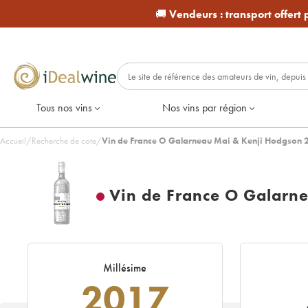
🚚
Vendeurs :
transport offert
Tous nos vins
Nos vins par région
Accueil
/
Recherche de cote
/
Vin de France O Galarneau Mai & Kenji Hodgson 
Vin de France O Galarn
Millésime
2017