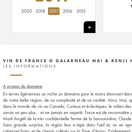
2020
2018
2017
2016
2015
VIN DE FRANCE O GALARNEAU MAI & KENJI
LES INFORMATIONS
A propos du domaine
En terres ligériennes se niche un domaine pour le moins étonnant dan
de notre belle région, de sa complexité et de sa variété. Ainsi, Mai, qu
dans le monde de vin au Canada. Curieux et éclectiques, le milieu des vi
savoir un peu plus… et ne jamais en repartir. Force est de reconnaître qu
Mark Angéli de la très confidentielle Ferme de la Sansonnière, Claude 
Sans grande surprise, la région leur a tapé dans l'œil et, un an apr
cabernet franc et de chenin cultivés sur la Faye d'Anjou. Evidemment,