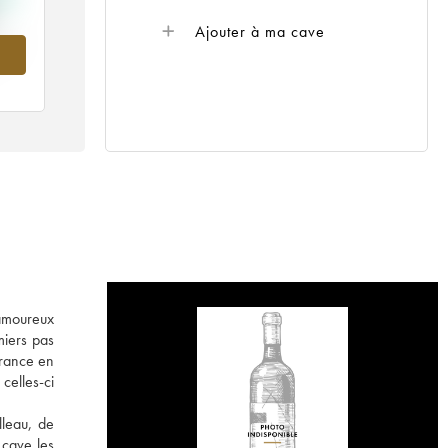
Ajouter à ma cave
017
 amoureux
miers pas
France en
 celles-ci
lleau, de
 cave les