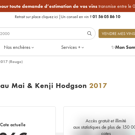
 pour toute demande d’estimation de vos vins
transmise entre le 
Retrait sur place
cliquez ici
|
Un conseil en vin ?
01 56 05 86 10
VENDRE MES VINS
Nos enchères
Services +
✨
Mon Som
2017 (Rouge)
eau Mai & Kenji Hodgson
2017
Accès gratuit et illimité
Tendance actuelle de la cote
Cote actuelle
aux statistiques de plus de 150 
cotes