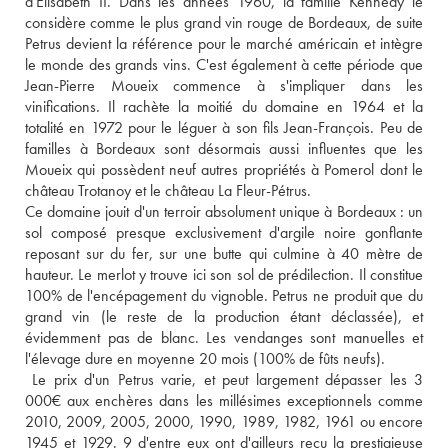
d'Elisabeth II. Dans les années 1960, la famille Kennedy le 
considère comme le plus grand vin rouge de Bordeaux, de suite 
Petrus devient la référence pour le marché américain et intègre 
le monde des grands vins. C'est également à cette période que 
Jean-Pierre Moueix commence à s'impliquer dans les 
vinifications. Il rachète la moitié du domaine en 1964 et la 
totalité en 1972 pour le léguer à son fils Jean-François. Peu de 
familles à Bordeaux sont désormais aussi influentes que les 
Moueix qui possèdent neuf autres propriétés à Pomerol dont le 
château Trotanoy et le château La Fleur-Pétrus. 
Ce domaine jouit d'un terroir absolument unique à Bordeaux : un 
sol composé presque exclusivement d'argile noire gonflante 
reposant sur du fer, sur une butte qui culmine à 40 mètre de 
hauteur. Le merlot y trouve ici son sol de prédilection. Il constitue 
100% de l'encépagement du vignoble. Petrus ne produit que du 
grand vin (le reste de la production étant déclassée), et 
évidemment pas de blanc. Les vendanges sont manuelles et 
l'élevage dure en moyenne 20 mois (100% de fûts neufs). 
 Le prix d'un Petrus varie, et peut largement dépasser les 3 
000€ aux enchères dans les millésimes exceptionnels comme 
2010, 2009, 2005, 2000, 1990, 1989, 1982, 1961 ou encore 
1945 et 1929. 9 d'entre eux ont d'ailleurs reçu la prestigieuse 