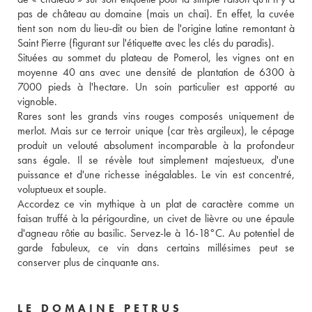
pas de château au domaine (mais un chai). En effet, la cuvée 
tient son nom du lieu-dit ou bien de l'origine latine remontant à 
Saint Pierre (figurant sur l'étiquette avec les clés du paradis). 
Situées au sommet du plateau de Pomerol, les vignes ont en 
moyenne 40 ans avec une densité de plantation de 6300 à 
7000 pieds à l'hectare. Un soin particulier est apporté au 
vignoble. 
Rares sont les grands vins rouges composés uniquement de 
merlot. Mais sur ce terroir unique (car très argileux), le cépage 
produit un velouté absolument incomparable à la profondeur 
sans égale. Il se révèle tout simplement majestueux, d'une 
puissance et d'une richesse inégalables. Le vin est concentré, 
voluptueux et souple. 
Accordez ce vin mythique à un plat de caractère comme un 
faisan truffé à la périgourdine, un civet de lièvre ou une épaule 
d'agneau rôtie au basilic. Servez-le à 16-18°C. Au potentiel de 
garde fabuleux, ce vin dans certains millésimes peut se 
conserver plus de cinquante ans.
LE DOMAINE PETRUS