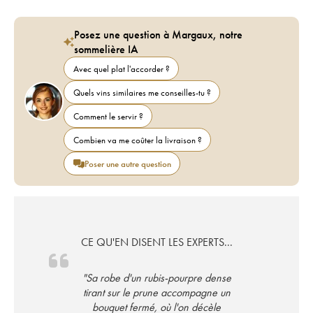
Posez une question à Margaux, notre
sommelière IA
Avec quel plat l'accorder ?
Quels vins similaires me conseilles-tu ?
Comment le servir ?
Combien va me coûter la livraison ?
Poser une autre question
CE QU'EN DISENT LES EXPERTS...
"Sa robe d'un rubis-pourpre dense
tirant sur le prune accompagne un
bouquet fermé, où l'on décèle