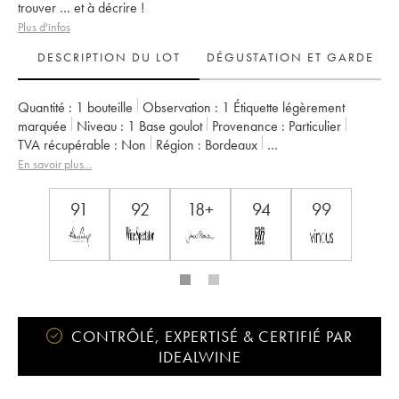
trouver … et à décrire !
Plus d'infos
DESCRIPTION DU LOT
DÉGUSTATION ET GARDE
Quantité :
1 bouteille
Observation :
1 Étiquette légèrement
marquée
Niveau :
1
Base goulot
Provenance :
particulier
TVA récupérable :
non
Région :
Bordeaux
Appellation :
Pomerol
Propriétaire :
SC du Château Petrus
En savoir plus...
91
92
18+
94
99
CONTRÔLÉ, EXPERTISÉ & CERTIFIÉ PAR
IDEALWINE