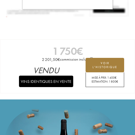
1 750
€
2 201,50
€
commission incluse
VOIR
VENDU
L'HISTORIQUE
MISE À PRIX:
1 400
€
VINS IDENTIQUES EN VENTE
ESTIMATION:
1 800
€