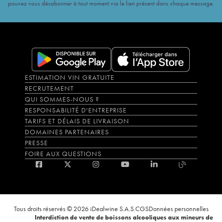
pouvez vous désabonner à tout moment via le lien présent dans chaque message.
ESTIMATION VIN GRATUITE
RECRUTEMENT
QUI SOMMES-NOUS ?
RESPONSABILITÉ D'ENTREPRISE
TARIFS ET DÉLAIS DE LIVRAISON
DOMAINES PARTENAIRES
PRESSE
FOIRE AUX QUESTIONS
Tous droits réservés © 2026 iDealwine S.A.S.
CGS
Données personnelles
Interdiction de vente de boissons alcooliques aux mineurs de