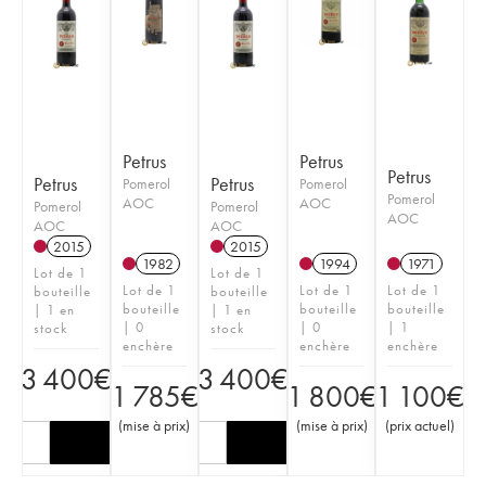
Petrus
Petrus
Petrus
Petrus
Petrus
Pomerol
Pomerol
Pomerol
AOC
AOC
Pomerol
Pomerol
AOC
AOC
AOC
2015
2015
1982
1994
1971
Lot de 1
Lot de 1
Lot de 1
Lot de 1
Lot de 1
bouteille
bouteille
bouteille
bouteille
bouteille
| 1 en
| 1 en
| 0
| 0
| 1
stock
stock
enchère
enchère
enchère
3 400
€
3 400
€
1 785
€
1 800
€
1 100
€
(
mise à prix
)
(
mise à prix
)
(
prix actuel
)