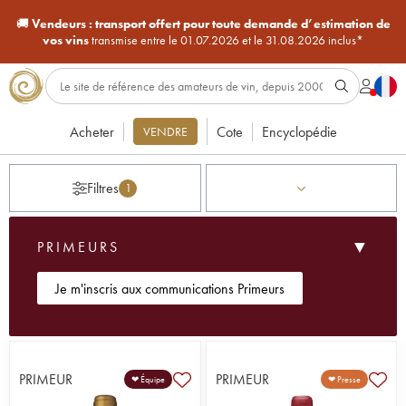
🚚
Vendeurs :
transport offert pour toute demande d’estimation de
vos vins
transmise entre le 01.07.2026 et le 31.08.2026 inclus*
Acheter
Cote
Encyclopédie
VENDRE
Filtres
1
▼
PRIMEURS
Je m'inscris aux communications Primeurs
Le service
Primeurs
d’iDealwine s’adresse aux amateurs
de grands vins souhaitant
acheter des vins en primeur
dans des conditions optimales. Chaque campagne permet
PRIMEUR
PRIMEUR
❤ Équipe
❤ Presse
de réserver des crus prestigieux avant leur mise en