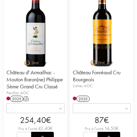
Château d' Armailhac -
Château Fonréaud Cru
Mouton Baron(ne) Philippe
Bourgeois
5ème Grand Cru Classé
Listrac AOC
Pauillac AOC
2025
T
2025
254,40
€
87
€
42,40
€
14,50
€
Prix à l'unité
Prix à l'unité