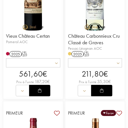
Vieux Château Certan
Château Carbonnieux Cru
Pomerol AOC
Classé de Graves
Pessac-Léognan AOC
2025
T
2025
T
561,60
€
211,80
€
187,20
€
35,30
€
Prix à l'unité
Prix à l'unité
PRIMEUR
PRIMEUR
❤ Équipe