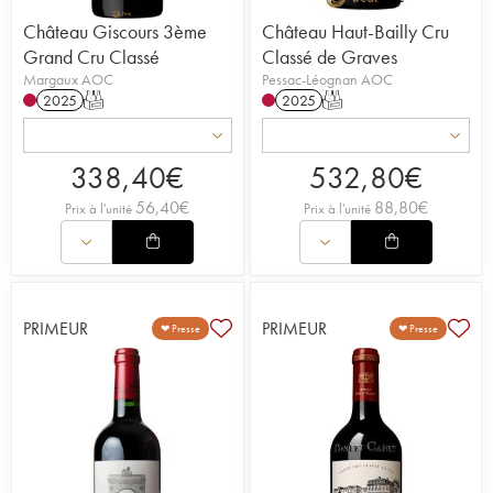
Château Giscours 3ème
Château Haut-Bailly Cru
Grand Cru Classé
Classé de Graves
Margaux AOC
Pessac-Léognan AOC
2025
T
2025
T
338,40
€
532,80
€
56,40
€
88,80
€
Prix à l'unité
Prix à l'unité
PRIMEUR
PRIMEUR
❤ Presse
❤ Presse