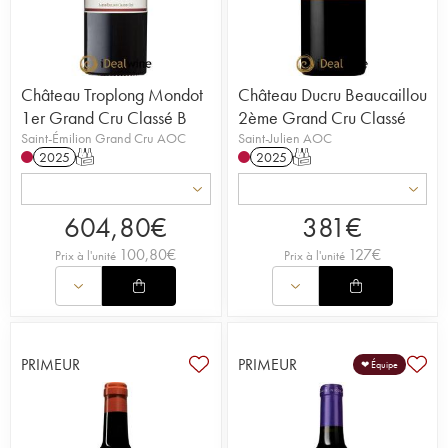
Château Troplong Mondot
Château Ducru Beaucaillou
1er Grand Cru Classé B
2ème Grand Cru Classé
Saint-Émilion Grand Cru AOC
Saint-Julien AOC
2025
T
2025
T
604,80
€
381
€
100,80
€
127
€
Prix à l'unité
Prix à l'unité
PRIMEUR
PRIMEUR
❤ Équipe