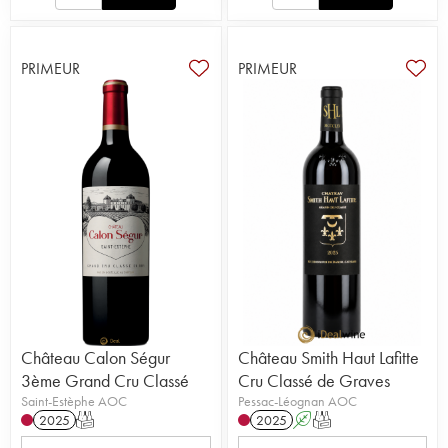
PRIMEUR
PRIMEUR
Château Calon Ségur
Château Smith Haut Lafitte
3ème Grand Cru Classé
Cru Classé de Graves
Saint-Estèphe AOC
Pessac-Léognan AOC
2025
T
2025
A
T