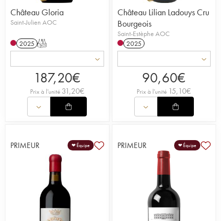
Château Gloria
Château Lilian Ladouys Cru
Saint-Julien AOC
Bourgeois
Saint-Estèphe AOC
2025
T
2025
187,20
€
90,60
€
31,20
€
15,10
€
Prix à l'unité
Prix à l'unité
PRIMEUR
PRIMEUR
❤ Équipe
❤ Équipe