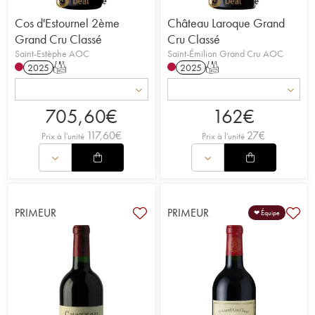
Cos d'Estournel 2ème
Château Laroque Grand
Grand Cru Classé
Cru Classé
Saint-Estèphe AOC
Saint-Émilion Grand Cru AOC
2025
T
2025
T
705,60
€
162
€
117,60
€
27
€
Prix à l'unité
Prix à l'unité
PRIMEUR
PRIMEUR
❤ Équipe