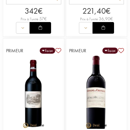
342
€
221,40
€
57
€
36,90
€
Prix à l'unité
Prix à l'unité
PRIMEUR
PRIMEUR
❤ Équipe
❤ Équipe