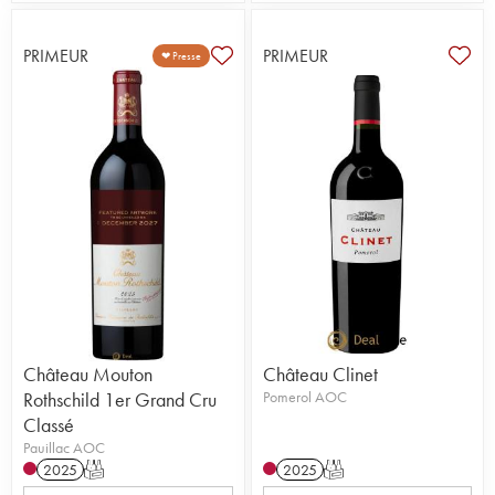
PRIMEUR
PRIMEUR
❤ Presse
Château Mouton
Château Clinet
Rothschild 1er Grand Cru
Pomerol AOC
Classé
Pauillac AOC
2025
T
2025
T