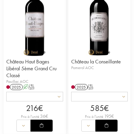
Château Haut Bages
Château la Conseillante
Libéral 5ème Grand Cru
Pomerol AOC
Classé
Pauillac AOC
2025
A
T
2025
T
216
€
585
€
36
€
195
€
Prix à l'unité
Prix à l'unité