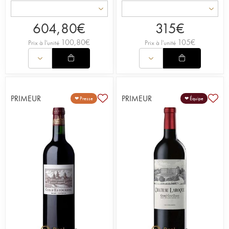
604,80
€
315
€
100,80
€
105
€
Prix à l'unité
Prix à l'unité
PRIMEUR
PRIMEUR
❤ Presse
❤ Équipe