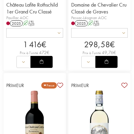
Château Lafite Rothschild
Domaine de Chevalier Cru
1er Grand Cru Classé
Classé de Graves
Pauillac AOC
Pessac-Léognan AOC
2025
A
T
2025
A
T
1 416
€
298,58
€
472
€
49,76
€
Prix à l'unité
Prix à l'unité
PRIMEUR
PRIMEUR
❤ Presse