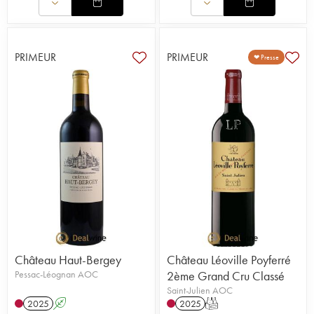
PRIMEUR
PRIMEUR
❤ Presse
Château Haut-Bergey
Château Léoville Poyferré
Pessac-Léognan AOC
2ème Grand Cru Classé
Saint-Julien AOC
2025
A
2025
T