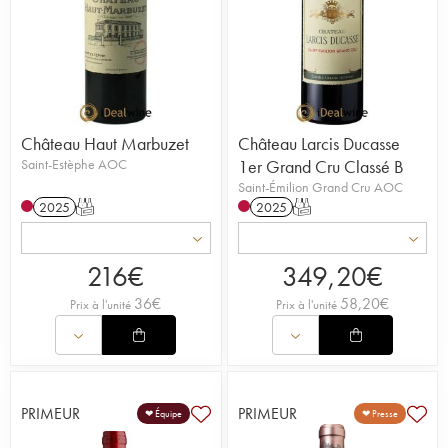
Château Haut Marbuzet
Château Larcis Ducasse
Saint-Estèphe AOC
1er Grand Cru Classé B
Saint-Émilion Grand Cru AOC
2025
T
2025
T
216
€
349,20
€
36
€
58,20
€
Prix à l'unité
Prix à l'unité
PRIMEUR
PRIMEUR
❤ Équipe
❤ Presse