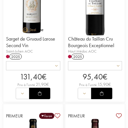
Sarget de Gruaud Larose
Château du Taillan Cru
Second Vin
Bourgeois Exceptionnel
Saint-Julien AOC
Haut Médoc AOC
2025
2025
131,40
€
95,40
€
21,90
€
15,90
€
Prix à l'unité
Prix à l'unité
PRIMEUR
PRIMEUR
❤ Équipe