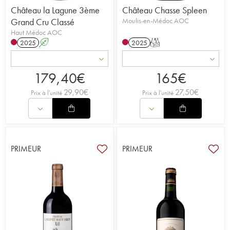
Château la Lagune 3ème
Château Chasse Spleen
Grand Cru Classé
Moulis-en-Médoc AOC
Haut Médoc AOC
2025
A
2025
T
179,40
€
165
€
29,90
€
27,50
€
Prix à l'unité
Prix à l'unité
PRIMEUR
PRIMEUR