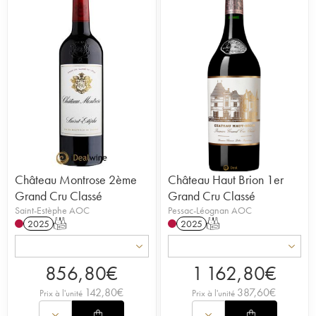
Château Montrose 2ème
Château Haut Brion 1er
Grand Cru Classé
Grand Cru Classé
Saint-Estèphe AOC
Pessac-Léognan AOC
2025
T
2025
T
856,80
€
1 162,80
€
142,80
€
387,60
€
Prix à l'unité
Prix à l'unité