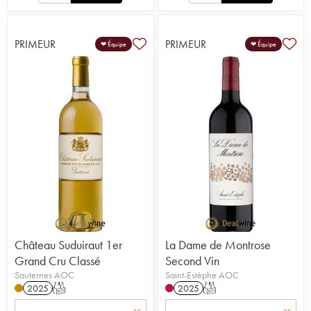
PRIMEUR
PRIMEUR
❤ Équipe
❤ Équipe
Château Suduiraut 1er
La Dame de Montrose
Grand Cru Classé
Second Vin
Sauternes AOC
Saint-Estèphe AOC
2025
T
2025
T