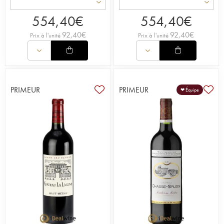
554,40
€
554,40
€
92,40
€
92,40
€
Prix à l'unité
Prix à l'unité
PRIMEUR
PRIMEUR
❤ Équipe