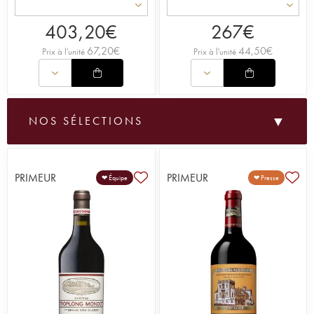
403,20
€
267
€
67,20
€
44,50
€
Prix à l'unité
Prix à l'unité
▼
NOS SÉLECTIONS
Les coups de coeur de l'équipe iDealwine
Les coups de coeur de la presse
Les petits prix
PRIMEUR
PRIMEUR
❤ Équipe
❤ Presse
Les icônes
Les vins bio et biodynamiques