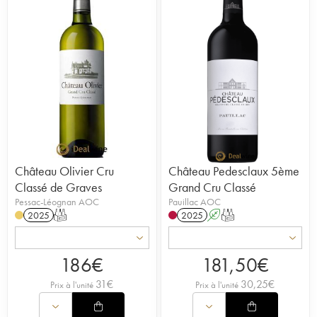
Château Olivier Cru
Château Pedesclaux 5ème
Classé de Graves
Grand Cru Classé
Pessac-Léognan AOC
Pauillac AOC
2025
T
2025
A
T
186
€
181,50
€
31
€
30,25
€
Prix à l'unité
Prix à l'unité