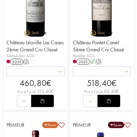
Château Léoville Las Cases
Château Pontet Canet
2ème Grand Cru Classé
5ème Grand Cru Classé
Saint-Julien AOC
Pauillac AOC
2025
T
2025
A
T
460,80
€
518,40
€
153,60
€
86,40
€
Prix à l'unité
Prix à l'unité
PRIMEUR
PRIMEUR
❤ Presse
❤ Équipe