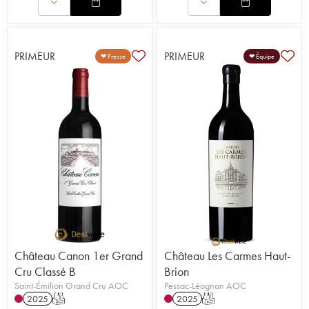
PRIMEUR
PRIMEUR
❤ Presse
❤ Équipe
Château Canon 1er Grand
Château Les Carmes Haut-
Cru Classé B
Brion
Saint-Émilion Grand Cru AOC
Pessac-Léognan AOC
2025
T
2025
T