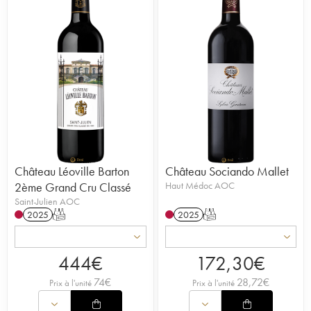
Château Léoville Barton
Château Sociando Mallet
2ème Grand Cru Classé
Haut Médoc AOC
Saint-Julien AOC
2025
T
2025
T
444
€
172,30
€
74
€
28,72
€
Prix à l'unité
Prix à l'unité