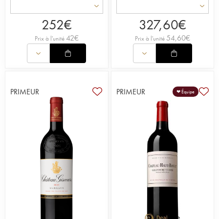
252
€
327,60
€
42
€
54,60
€
Prix à l'unité
Prix à l'unité
PRIMEUR
PRIMEUR
❤ Équipe