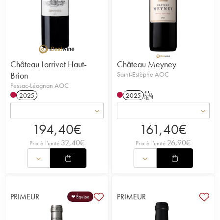
Château Larrivet Haut-
Château Meyney
Brion
Saint-Estèphe AOC
Pessac-Léognan AOC
2025
2025
T
194,40
€
161,40
€
32,40
€
26,90
€
Prix à l'unité
Prix à l'unité
PRIMEUR
PRIMEUR
❤ Équipe