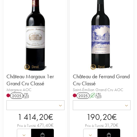
Château Margaux 1er
Château de Ferrand Grand
Grand Cru Classé
Cru Classé
Margaux AOC
Saint-Émilion Grand Cru AOC
2025
T
2025
A
T
1 414,20
€
190,20
€
471,40
€
31,70
€
Prix à l'unité
Prix à l'unité