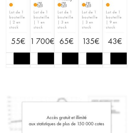
T
T
T
Lot de 1
Lot de 1
Lot de 1
Lot de 1
Lot de 1
bouteille
bouteille
bouteille
bouteille
bouteille
| 2 en
| 1 en
| 3 en
| 3 en
| 9 en
stock
stock
stock
stock
stock
55
€
1 700
€
65
€
135
€
43
€
Accès gratuit et illimité
aux statistiques de plus de 150 000 cotes