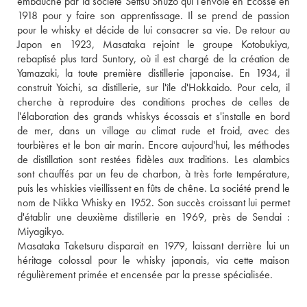
embauché par la société Settsu Shuzo qui l'envoie en Ecosse en 
1918 pour y faire son apprentissage. Il se prend de passion 
pour le whisky et décide de lui consacrer sa vie. De retour au 
Japon en 1923, Masataka rejoint le groupe Kotobukiya, 
rebaptisé plus tard Suntory, où il est chargé de la création de 
Yamazaki, la toute première distillerie japonaise. En 1934, il 
construit Yoichi, sa distillerie, sur l'île d'Hokkaido. Pour cela, il 
cherche à reproduire des conditions proches de celles de 
l'élaboration des grands whiskys écossais et s'installe en bord 
de mer, dans un village au climat rude et froid, avec des 
tourbières et le bon air marin. Encore aujourd'hui, les méthodes 
de distillation sont restées fidèles aux traditions. Les alambics 
sont chauffés par un feu de charbon, à très forte température, 
puis les whiskies vieillissent en fûts de chêne. La société prend le 
nom de Nikka Whisky en 1952. Son succès croissant lui permet 
d'établir une deuxième distillerie en 1969, près de Sendai : 
Miyagikyo. 
Masataka Taketsuru disparait en 1979, laissant derrière lui un 
héritage colossal pour le whisky japonais, via cette maison 
régulièrement primée et encensée par la presse spécialisée.