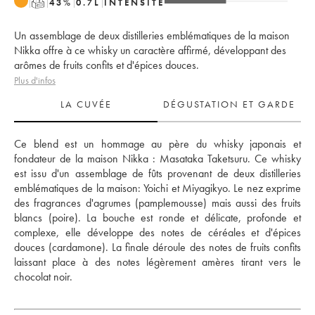
T
43
%
0.7
L
INTENSITÉ
Un assemblage de deux distilleries emblématiques de la maison
Nikka offre à ce whisky un caractère affirmé, développant des
arômes de fruits confits et d'épices douces.
Plus d'infos
LA CUVÉE
DÉGUSTATION ET GARDE
Ce blend est un hommage au père du whisky japonais et 
fondateur de la maison Nikka : Masataka Taketsuru. Ce whisky 
est issu d'un assemblage de fûts provenant de deux distilleries 
emblématiques de la maison: Yoichi et Miyagikyo. Le nez exprime 
des fragrances d'agrumes (pamplemousse) mais aussi des fruits 
blancs (poire). La bouche est ronde et délicate, profonde et 
complexe, elle développe des notes de céréales et d'épices 
douces (cardamone). La finale déroule des notes de fruits confits 
laissant place à des notes légèrement amères tirant vers le 
chocolat noir.