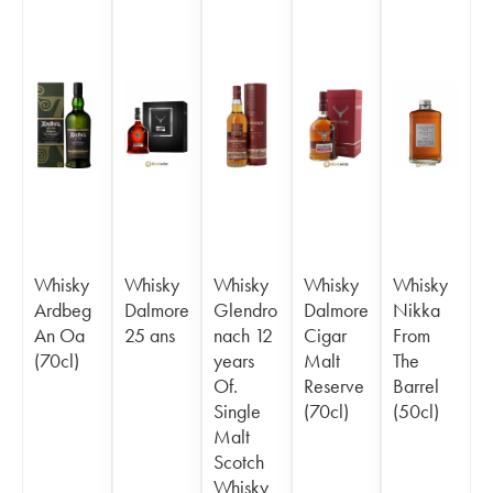
Whisky
Whisky
Whisky
Whisky
Whisky
Ardbeg
Dalmore
Glendro
Dalmore
Nikka
An Oa
25 ans
nach 12
Cigar
From
(70cl)
years
Malt
The
Of.
Reserve
Barrel
Single
(70cl)
(50cl)
Malt
Scotch
Whisky