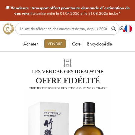
🚚
Vendeurs :
transport offert pour toute demande d’estimation de
vos vins
transmise entre le 01.07.2026 et le 31.08.2026 inclus*
Acheter
Cote
Encyclopédie
VENDRE
LES VENDANGES IDEALWINE
offre fidélité
Obtenez des bons de réduction avec vos achats !