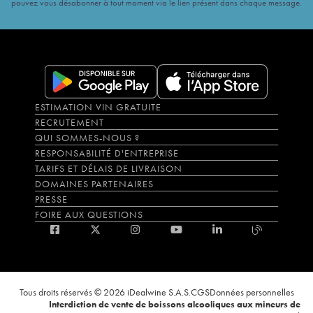
pouvez vous désabonner à tout moment via le lien présent dans chaque message.
ESTIMATION VIN GRATUITE
RECRUTEMENT
QUI SOMMES-NOUS ?
RESPONSABILITÉ D'ENTREPRISE
TARIFS ET DÉLAIS DE LIVRAISON
DOMAINES PARTENAIRES
PRESSE
FOIRE AUX QUESTIONS
Tous droits réservés © 2026 iDealwine S.A.S.
CGS
Données personnelles
Interdiction de vente de boissons alcooliques aux mineurs de