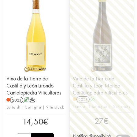
Vino de la Tierra de
Vino de la Tierra de
Castilla y León Lirondo
Castilla y León Mondo
Cantalapiedra Viticultores
Cantalapiedra Viticultores
2023
A
2023
A
K
Lotto di 1 bottiglia | 0 in stock
Lotto di 1 bottiglia | 9 in stock
27
€
14,50
€
Notifica disponibilità