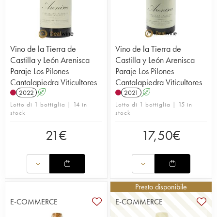
Vino de la Tierra de
Vino de la Tierra de
Castilla y León Arenisca
Castilla y León Arenisca
Paraje Los Pilones
Paraje Los Pilones
Cantalapiedra Viticultores
Cantalapiedra Viticultores
2022
A
2021
A
Lotto di 1 bottiglia | 14 in
Lotto di 1 bottiglia | 15 in
stock
stock
21
€
17,50
€
Presto disponibile
E-COMMERCE
E-COMMERCE