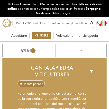
Ti diamo il benvenuto su iDealwine, leader mondiale delle
aste di vini
online
ed enoteca con un'ampia selezione di vini francesi:
Borgogna
,
Bordeaux
,
Champagne
...
Acquistare
Valutazione
Enciclopedia
VENDERE
Filtri
1
CANTALAPIEDRA
▼
VITICULTORES
★ Tenuta partner
Raramente una tenuta ha dimostrato nel corso
della sua storia una fedeltà e una sincerità così
profonde nei confronti del suo terroir. I suoi vini
rappresentano una magnifica espressione del