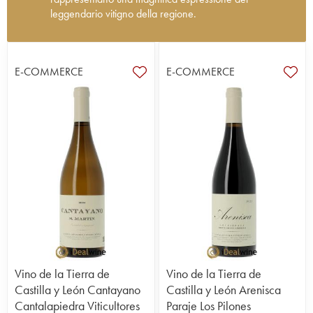
leggendario vitigno della regione.
Nel cuore della piccola cittadina di Seca, nella
Castilla y León, da diverse generazioni la famiglia
Cantalapiedra lavora con passione. In questo
E-COMMERCE
E-COMMERCE
territorio d’elezione del vitigno verdejo, la tenuta
coltiva circa 21 ettari di vigneti, che hanno un’età
media di 30 anni. I suoli sono composti
principalmente da ciottoli, con presenza di argilla,
sabbia e calcare. Il terroir della regione è
caratterizzato da una particolarità, generalmente
indicata con l’espressione mantello di ciottoli, che
conferisce al verdejo una tipica specificità.
Consapevole delle attuali problematiche ambientali
e con l'obiettivo di proporre vini autentici, in grado
di rispecchiare la più pura essenza del territorio, la
tenuta segue le rigorose pratiche della
biodinamica e dell'agricoltura biologica. Al termine
della vendemmia, realizzata interamente a mano,
Vino de la Tierra de
Vino de la Tierra de
la vinificazione viene condotta con il minimo
Castilla y León Cantayano
Castilla y León Arenisca
intervento possibile, in modo da preservare
Cantalapiedra Viticultores
Paraje Los Pilones