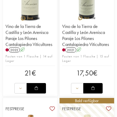
Vino de la Tierra de
Vino de la Tierra de
Castilla y León Arenisca
Castilla y León Arenisca
Paraje Los Pilones
Paraje Los Pilones
Cantalapiedra Viticultores
Cantalapiedra Viticultores
2022
A
2021
A
Posten von 1 Flasche | 14 auf
Posten von 1 Flasche | 15 auf
Lager
Lager
21
€
17,50
€
Bald verfügbar
FESTPREISE
FESTPREISE