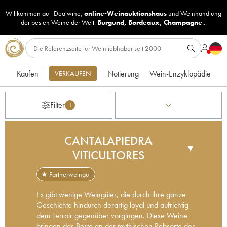
Willkommen auf iDealwine,
online-Weinauktionshaus
und
Weinhandlung
der besten Weine der Welt:
Burgund
,
Bordeaux
,
Champagne
...
Kaufen
Notierung
Wein-Enzyklopädie
VERKAUFEN
Filter
1
CANTALAPIEDRA
▼
VITICULTORES
★ Partnerweingut
Es gibt wenige Weingüter, die durch ihre ganze
Geschichte hindurch derartig loyal und aufrichtig
dem Terroir gegenüber vorgingen. Diese Weine
bringen das Beste an der mythischen Rebsorte der