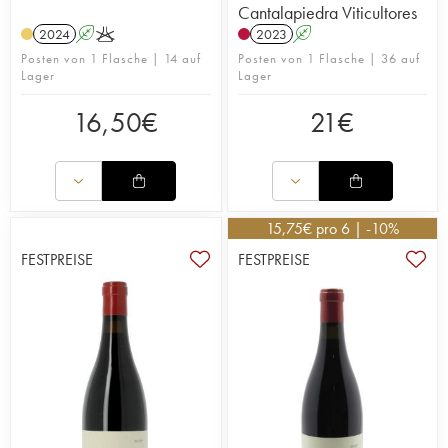
einheimischen Hefen und mit einem Minimum an
Cantalapiedra Viticultores
Schwefel durchgeführt.
2024
A
K
2023
A
Posten von 1 Flasche | 14 auf
Posten von 1 Flasche | 36 auf
Lager
Lager
16,50
€
21
€
15,75
€
pro 6 | -10%
FESTPREISE
FESTPREISE