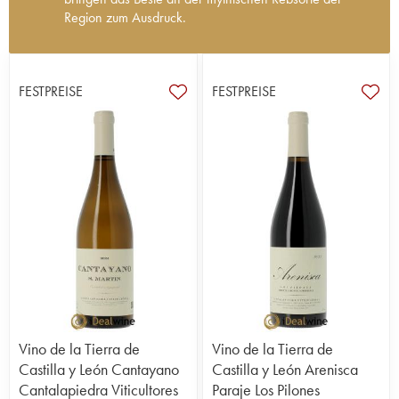
Region zum Ausdruck.
Im Herzen der kleinen Stadt Seca in Castilla y
Leon arbeiten die verschiedenen Generationen
der Familie Cantalapiedra voller Leidenschaft. Fast
FESTPREISE
FESTPREISE
21 etwa 30 Jahre alte Weinberge gedeihen hier
in der Wiege der Verdejo-Rebe. Die Böden
bestehen hauptsächlich aus Kieselsteinen, aber
auch aus Ton, Sand und Kalkstein. Typisch für das
Terroir der Region ist der sogenannte
Kieselsteinmantel, der der Verdejo-Rebe ihre
Besonderheit verleiht. Im Bewusstsein der
aktuellen Umweltprobleme und mit dem Ziel,
authentische Cuvées anzubieten, die das Terroir
widerspiegeln, wendet das Weingut die strengen
Praktiken der Biodynamik und die Zertifizierung für
den ökologischen Landbau an. Nach der
händischen Weinlese erfolgt die wenig
interventionistische Weinproduktion. Durch dieses
Vino de la Tierra de
Vino de la Tierra de
Vorgehen bleibt die außergewöhnliche Qualität
Castilla y León Cantayano
Castilla y León Arenisca
der Trauben erhalten. Die Gärung wird mit
Cantalapiedra Viticultores
Paraje Los Pilones