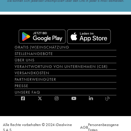
Sie können sich jederzeit unkompliziert über den Link in jeder E-Mail abmelden.
GRATIS (W)EINSCHÄTZUNG
STELLENANGEBOTE
ÜBER UNS
VERANTWORTUNG VON UNTERNEHMEN (CSR)
VERSANDKOSTEN
PARTNERWEINGÜTER
PRESSE
UNSERE FAQ
Alle Rechte vorbehalten © 2024 iDealwine
Personenbezogene
AGB
S.A.S.
Daten