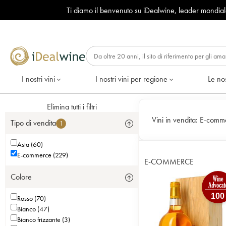
Ti diamo il benvenuto su iDealwine, leader mondia
I nostri vini
I nostri vini per regione
Le nos
Elimina tutti i filtri
Vini in vendita:
E-comm
Tipo di vendita
1
Asta (60)
E-commerce (229)
E-COMMERCE
Colore
100
Rosso (70)
Bianco (47)
Bianco frizzante (3)