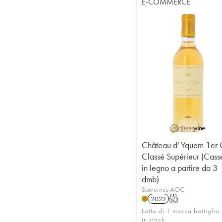
E-COMMERCE
Château d' Yquem 1er 
Classé Supérieur (Cass
in legno a partire da 3
dmb)
Sauternes AOC
2022
T
Lotto di 1 mezza bottiglia
in stock