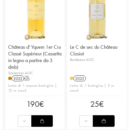
Château d' Yquem 1er Cru
Le C de sec du Château
Classé Supérieur (Cassetta
Closiot
in legno a partire da 3
Bordeaux AOC
dmb)
Sauternes AOC
2023
T
2023
Lotto di 1 mezza bottiglia |
Lotto di 1 bottiglia | 5 in
12 in stock
stock
190
€
25
€