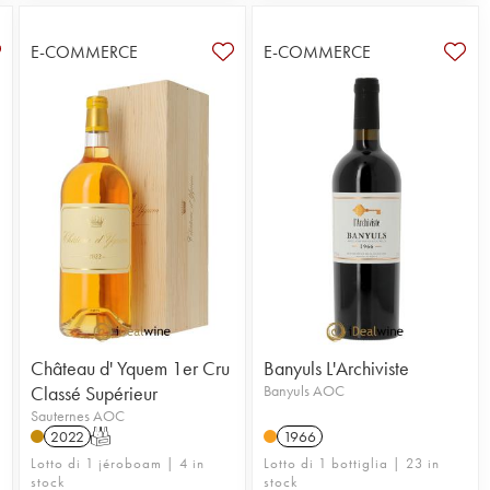
E-COMMERCE
E-COMMERCE
Château d' Yquem 1er Cru
Banyuls L'Archiviste
Classé Supérieur
Banyuls AOC
Sauternes AOC
2022
T
1966
Lotto di 1 jéroboam | 4 in
Lotto di 1 bottiglia | 23 in
stock
stock