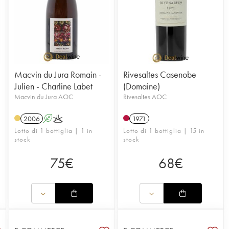
Macvin du Jura Romain -
Rivesaltes Casenobe
Julien - Charline Labet
(Domaine)
Macvin du Jura AOC
Rivesaltes AOC
2006
A
K
1971
Lotto di 1 bottiglia | 1 in
Lotto di 1 bottiglia | 15 in
stock
stock
75
€
68
€