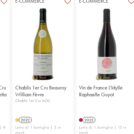
E-COMMERCE
E-COMMERCE
Cru
Chablis 1er Cru Beauroy
Vin de France L'Idylle
etta
William Fèvre
Raphaelle Guyot
Chablis 1er Cru AOC
2022
2023
 | 8
Lotto di 1 bottiglia | 3 in
Lotto di 1 bottiglia | 13 in
stock
stock