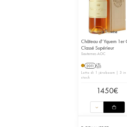
Château d' Yquem 1er 
Classé Supérieur
Sauternes AOC
2011
T
Lotto di 1 jéroboam | 3 in
stock
1450
€