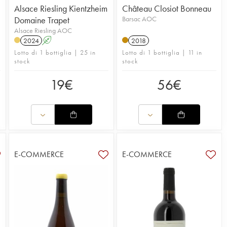
Alsace Riesling Kientzheim
Château Closiot Bonneau
Domaine Trapet
Barsac AOC
Alsace Riesling AOC
2024
A
2018
Lotto di 1 bottiglia | 25 in
Lotto di 1 bottiglia | 11 in
stock
stock
19
€
56
€
E-COMMERCE
E-COMMERCE