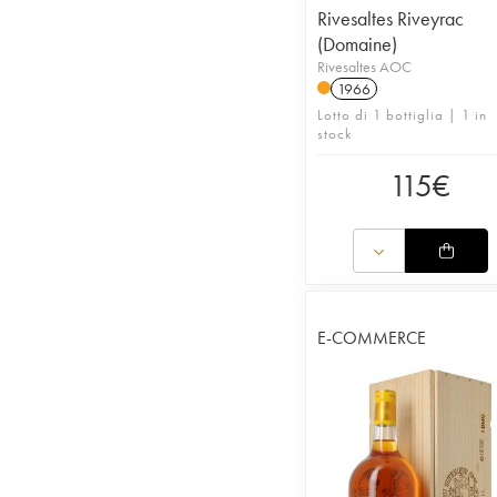
Rivesaltes Riveyrac
(Domaine)
Rivesaltes AOC
1966
Lotto di 1 bottiglia | 1 in
stock
115
€
E-COMMERCE