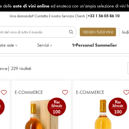
le delle
aste di vini online
ed enoteca con un'ampia selezione di vini f
Una domanda?
Contatta il nostro Servizio Clienti
|
+33 1 56 05 86 10
Ind
VENDI I TUOI VINI
tre aste
Servizi
✨Personal Sommelier
erce
|
229 risultati
E-COMMERCE
E-COMMERCE
100
100