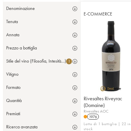
Denominazione
E-COMMERCE
Tenuta
Annata
Prezzo a bottiglia
Stile del vino (Filosofia, Intesità...)
1
Vitigno
Formato
Rivesaltes Riveyrac
Quantità
(Domaine)
Rivesaltes AOC
Premiati
1976
Lotto di 1 bottiglia | 22 in
Ricerca avanzata
stock