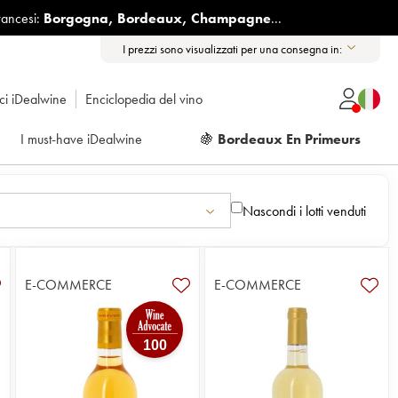
rancesi:
Borgogna
,
Bordeaux
,
Champagne
...
I prezzi sono visualizzati per una consegna in:
ici iDealwine
Enciclopedia del vino
I must-have iDealwine
🍇
Bordeaux En Primeurs
Nascondi i lotti venduti
E-COMMERCE
E-COMMERCE
100