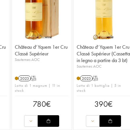
Cru
Château d' Yquem 1er Cru
Château d' Yquem 1er Cru
Classé Supérieur
Classé Supérieur (Cassetta
Sauternes AOC
in legno a partire da 3 bt)
Sauternes AOC
2023
T
2023
T
Lotto di 1 magnum | 11 in
Lotto di 1 bottiglia | 5 in
stock
stock
780
€
390
€