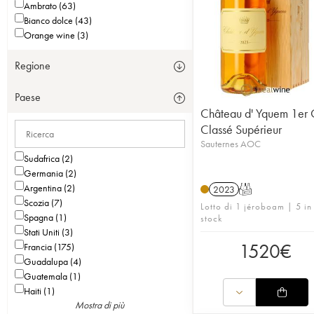
Ambrato (63)
Bianco dolce (43)
Orange wine (3)
Regione
Paese
Château d' Yquem 1er 
Classé Supérieur
Sauternes AOC
Sudafrica (2)
Germania (2)
Argentina (2)
2023
T
Scozia (7)
Lotto di 1 jéroboam | 5 in
Spagna (1)
stock
Stati Uniti (3)
1520
€
Francia (175)
Guadalupa (4)
Guatemala (1)
Haiti (1)
Mostra di più