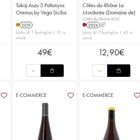
Tokaj Aszu 3 Puttonyos
Côtes-du-Rhône La
Oremus by Vega Sicilia
Mordorée (Domaine de)
Côtes-du-Rhône AOC
2019
2024
A
Lotto di 1 bottiglia | 12 in
Lotto di 1 bottiglia | 43 in
stock
stock
49
€
12,90
€
E-COMMERCE
E-COMMERCE