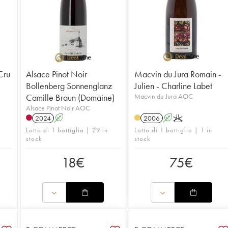
Cru
Alsace Pinot Noir
Macvin du Jura Romain -
Bollenberg Sonnenglanz
Julien - Charline Labet
Camille Braun (Domaine)
Macvin du Jura AOC
Alsace Pinot Noir AOC
2024
A
2006
A
K
Lotto di 1 bottiglia | 29 in
Lotto di 1 bottiglia | 1 in
stock
stock
18
€
75
€