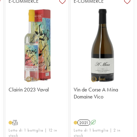
E-COMMERCE
E-COMMERCE
Clairin 2023 Vaval
Vin de Corse A Mina
Domaine Vico
T
2021
A
Lotto di 1 bottiglia | 12 in
Lotto di 1 bottiglia | 2 in
stock
stock