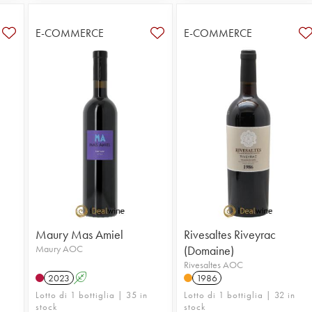
E-COMMERCE
E-COMMERCE
Maury Mas Amiel
Rivesaltes Riveyrac
Maury AOC
(Domaine)
Rivesaltes AOC
2023
A
1986
Lotto di 1 bottiglia | 35 in
Lotto di 1 bottiglia | 32 in
stock
stock