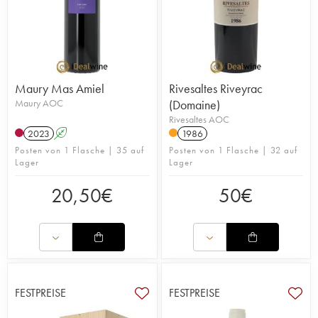
Maury Mas Amiel
Rivesaltes Riveyrac
Maury AOC
(Domaine)
Rivesaltes AOC
2023
A
1986
Posten von 1 Flasche | 35 auf
Posten von 1 Flasche | 32 auf
Lager
Lager
20,50
€
50
€
FESTPREISE
FESTPREISE