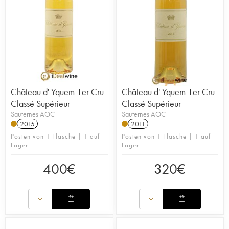
Château d' Yquem 1er Cru
Château d' Yquem 1er Cru
Classé Supérieur
Classé Supérieur
Sauternes AOC
Sauternes AOC
2015
2011
Posten von 1 Flasche | 1 auf
Posten von 1 Flasche | 1 auf
Lager
Lager
400
€
320
€