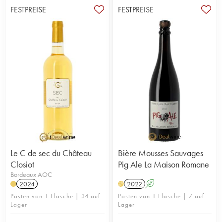
FESTPREISE
FESTPREISE
Le C de sec du Château
Bière Mousses Sauvages
Closiot
Pig Ale La Maison Romane
Bordeaux AOC
2024
2022
A
H
Posten von 1 Flasche | 34 auf
Posten von 1 Flasche | 7 auf
Lager
Lager