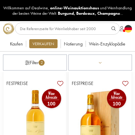
Willkommen auf iDealwine,
online-Weinauktionshaus
und
Weinhandlung
der besten Weine der Welt:
Burgund
,
Bordeaux
,
Champagne
...
Kaufen
Notierung
Wein-Enzyklopädie
VERKAUFEN
Filter
2
FESTPREISE
FESTPREISE
100
100