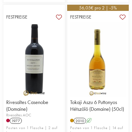
56,05
€
pro 2 | -5%
FESTPREISE
FESTPREISE
Rivesaltes Casenobe
Tokaji Aszu 6 Puttonyos
(Domaine)
Hétszölö (Domaine) (50cl)
Rivesaltes AOC
1977
2010
A
Posten von 1 Flasche | 2 auf
Posten von 1 Flasche | 14 auf