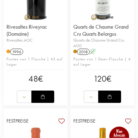
Rivesaltes Riveyrac
Quarts de Chaume Grand
(Domaine)
Cru Quarts Belargus
Rivesaltes AOC
Quarts de Chaume Grand Cru
AOC
1996
2018
A
Posten von 1 Flasche | 43 auf
Posten von 1 Demi-Flasche | 4
Lager
auf Lager
48
€
120
€
FESTPREISE
FESTPREISE