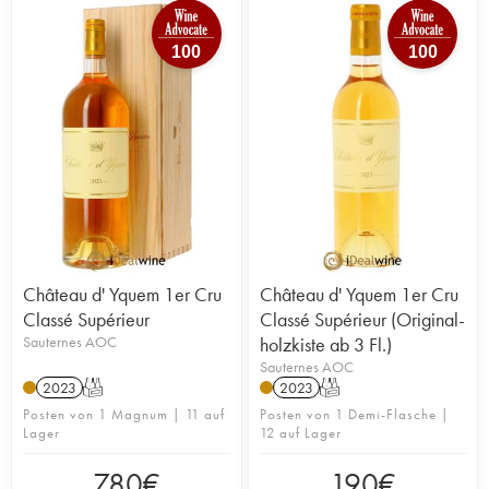
100
100
Château d' Yquem 1er Cru
Château d' Yquem 1er Cru
Classé Supérieur
Classé Supérieur (Original-
Sauternes AOC
holzkiste ab 3 Fl.)
Sauternes AOC
2023
T
2023
T
Posten von 1 Magnum | 11 auf
Posten von 1 Demi-Flasche |
Lager
12 auf Lager
780
€
190
€