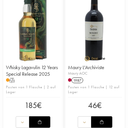
Whisky Lagavulin 12 Years
Maury L'Archiviste
Special Release 2025
Maury AOC
T
1987
Posten von 1 Flasche | 2 auf
Posten von 1 Flasche | 12 auf
Lager
Lager
185
€
46
€