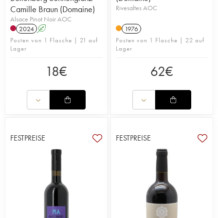
Camille Braun (Domaine)
Rivesaltes AOC
Alsace Pinot Noir AOC
2024
A
1976
Posten von 1 Flasche | 21 auf
Posten von 1 Flasche | 22 auf
Lager
Lager
18
€
62
€
FESTPREISE
FESTPREISE