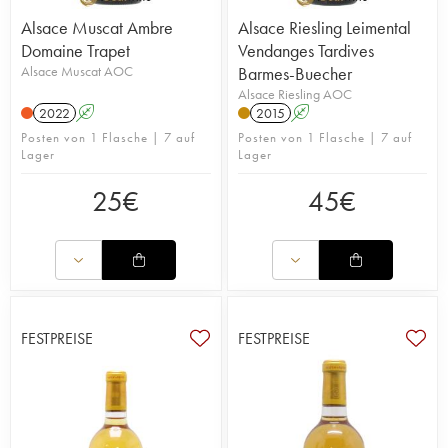
Alsace Muscat Ambre
Alsace Riesling Leimental
Domaine Trapet
Vendanges Tardives
Alsace Muscat AOC
Barmes-Buecher
Alsace Riesling AOC
2022
A
2015
A
Posten von 1 Flasche | 7 auf
Posten von 1 Flasche | 7 auf
Lager
Lager
25
€
45
€
FESTPREISE
FESTPREISE