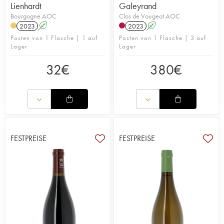
Lienhardt
Galeyrand
Bourgogne AOC
Clos de Vougeot AOC
2023
A
2023
A
Posten von 1 Flasche | 1 auf
Posten von 1 Flasche | 3 auf
Lager
Lager
32
€
380
€
FESTPREISE
FESTPREISE