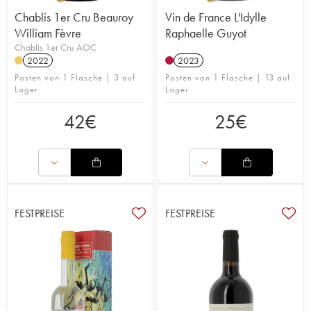
Chablis 1er Cru Beauroy
Vin de France L'Idylle
William Fèvre
Raphaelle Guyot
Chablis 1er Cru AOC
2022
2023
Posten von 1 Flasche | 3 auf
Posten von 1 Flasche | 13 auf
Lager
Lager
42
€
25
€
FESTPREISE
FESTPREISE