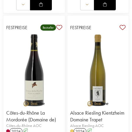
FESTPREISE
FESTPREISE
Bestseller
Côtes-du-Rhône La
Alsace Riesling Kientzheim
Mordorée (Domaine de)
Domaine Trapet
Côtes-du-Rhône AOC
Alsace Riesling AOC
2024
A
2024
A