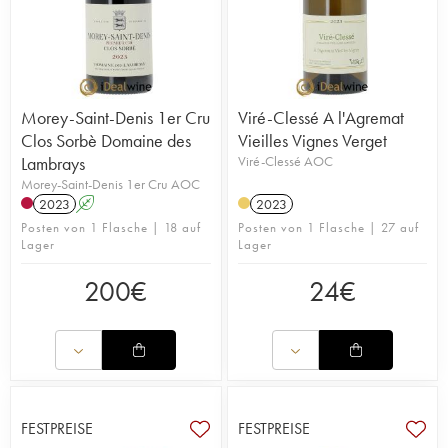
Morey-Saint-Denis 1er Cru
Viré-Clessé A l'Agremat
Clos Sorbè Domaine des
Vieilles Vignes Verget
Lambrays
Viré-Clessé AOC
Morey-Saint-Denis 1er Cru AOC
2023
A
2023
Posten von 1 Flasche | 18 auf
Posten von 1 Flasche | 27 auf
Lager
Lager
200
€
24
€
FESTPREISE
FESTPREISE