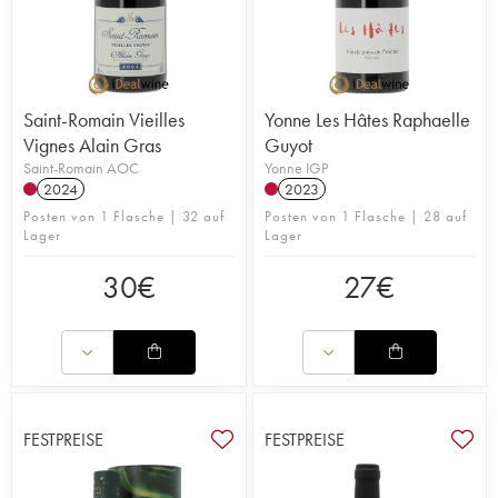
Saint-Romain Vieilles
Yonne Les Hâtes Raphaelle
Vignes Alain Gras
Guyot
Saint-Romain AOC
Yonne IGP
2024
2023
Posten von 1 Flasche | 32 auf
Posten von 1 Flasche | 28 auf
Lager
Lager
30
€
27
€
FESTPREISE
FESTPREISE