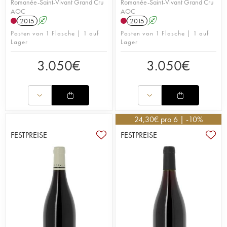
Romanée-Saint-Vivant Grand Cru
Romanée-Saint-Vivant Grand Cru
AOC
AOC
2015
A
2015
A
Posten von 1 Flasche | 1 auf
Posten von 1 Flasche | 1 auf
Lager
Lager
3.050
€
3.050
€
24,30
€
pro 6 | -10%
FESTPREISE
FESTPREISE