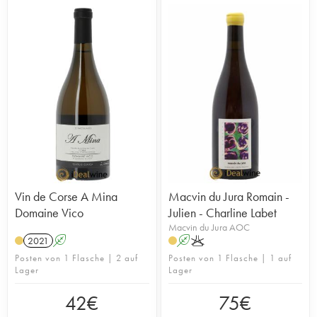
Vin de Corse A Mina
Macvin du Jura Romain -
Domaine Vico
Julien - Charline Labet
Macvin du Jura AOC
2021
A
A
K
Posten von 1 Flasche | 2 auf
Posten von 1 Flasche | 1 auf
Lager
Lager
42
€
75
€