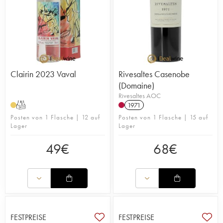
Clairin 2023 Vaval
Rivesaltes Casenobe
(Domaine)
Rivesaltes AOC
T
1971
Posten von 1 Flasche | 12 auf
Posten von 1 Flasche | 15 auf
Lager
Lager
49
€
68
€
FESTPREISE
FESTPREISE