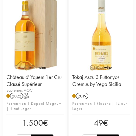
Château d' Yquem 1er Cru
Tokaj Aszu 3 Puttonyos
Classé Supérieur
Oremus by Vega Sicilia
Sauternes AOC
2022
T
2019
Posten von 1 Doppel-Magnum
Posten von 1 Flasche | 12 auf
| 4 auf Lager
Lager
1.500
€
49
€