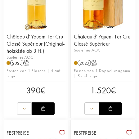
Château d' Yquem 1er Cru
Château d' Yquem 1er Cru
Classé Supérieur (Original-
Classé Supérieur
holzkiste ab 3 Fl.)
Sauternes AOC
Sauternes AOC
2023
T
2023
T
Posten von 1 Flasche | 4 auf
Posten von 1 Doppel-Magnum
Lager
| 5 auf Lager
390
€
1.520
€
FESTPREISE
FESTPREISE