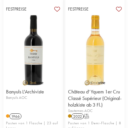
FESTPREISE
FESTPREISE
Banyuls L'Archiviste
Château d' Yquem 1er Cru
Banyuls AOC
Classé Supérieur (Original-
holzkiste ab 3 Fl.)
Sauternes AOC
1966
2022
T
Posten von 1 Flasche | 23 auf
Posten von 1 Demi-Flasche | 8
Lager
auf Lager