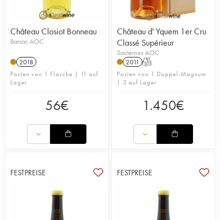
Château Closiot Bonneau
Château d' Yquem 1er Cru
Barsac AOC
Classé Supérieur
Sauternes AOC
2018
2011
T
Posten von 1 Flasche | 11 auf
Posten von 1 Doppel-Magnum
Lager
| 3 auf Lager
56
€
1.450
€
FESTPREISE
FESTPREISE