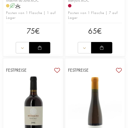
Macvin du Jura AOC
Banyuls AOC
A
K
Posten von 1 Flasche | 1 auf
Posten von 1 Flasche | 7 auf
Lager
Lager
75
€
65
€
FESTPREISE
FESTPREISE