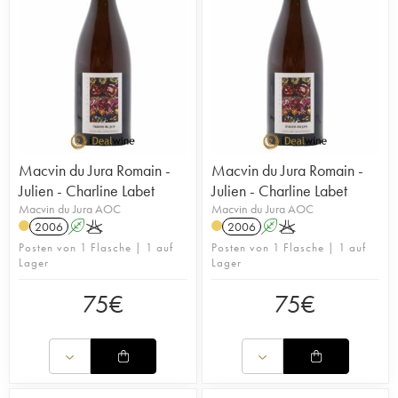
Macvin du Jura Romain -
Macvin du Jura Romain -
Julien - Charline Labet
Julien - Charline Labet
Macvin du Jura AOC
Macvin du Jura AOC
2006
A
K
2006
A
K
Posten von 1 Flasche | 1 auf
Posten von 1 Flasche | 1 auf
Lager
Lager
75
€
75
€