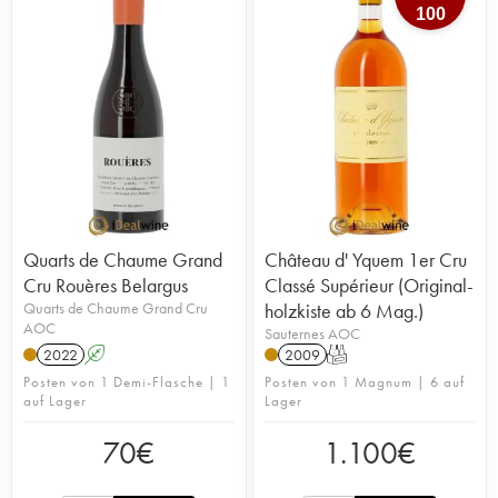
100
Quarts de Chaume Grand
Château d' Yquem 1er Cru
Cru Rouères Belargus
Classé Supérieur (Original-
Quarts de Chaume Grand Cru
holzkiste ab 6 Mag.)
AOC
Sauternes AOC
2022
A
2009
T
Posten von 1 Demi-Flasche | 1
Posten von 1 Magnum | 6 auf
auf Lager
Lager
70
€
1.100
€