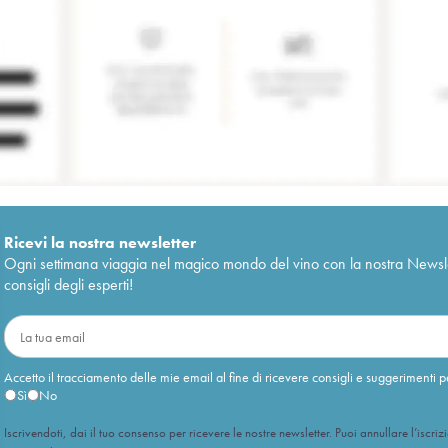
Ricevi la nostra newsletter
Ogni settimana viaggia nel magico mondo del vino con la nostra Newslette
consigli degli esperti!
Accetto il tracciamento delle mie email al fine di ricevere consigli e suggerimenti p
Sì
No
Iscrivendoti, dai il tuo consenso per ricevere le nostre newsletter. Puoi annullare l’iscriz