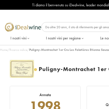
Ti diamo il benvenuto su iDealwine, leader mondia
I nostri vini
I nostri vini per regione
Le nos
Home
/
Ricerca indice
/
Puligny-Montrachet 1er Cru Les Folatières Etienne Sauz
Puligny-Montrachet 1er C
Annata
1998
Qu