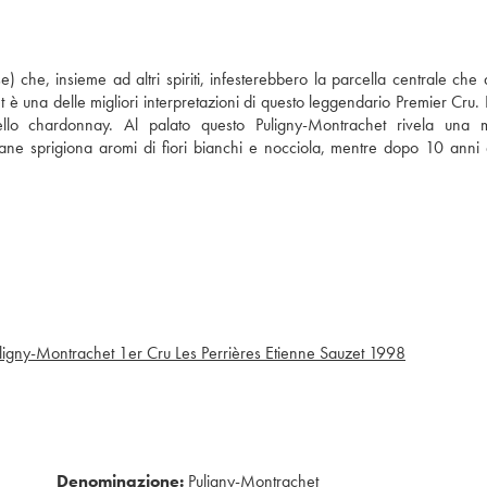
se) che, insieme ad altri spiriti, infesterebbero la parcella centrale che 
 una delle migliori interpretazioni di questo leggendario Premier Cru. I
llo chardonnay. Al palato questo Puligny-Montrachet rivela una m
ane sprigiona aromi di fiori bianchi e nocciola, mentre dopo 10 anni 
ligny-Montrachet 1er Cru Les Perrières Etienne Sauzet
1998
Denominazione:
Puligny-Montrachet