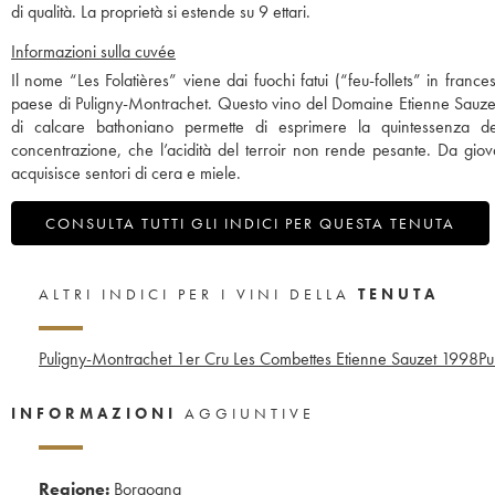
di qualità. La proprietà si estende su 9 ettari.
Informazioni sulla cuvée
Il nome “Les Folatières” viene dai fuochi fatui (“feu-follets” in france
paese di Puligny-Montrachet. Questo vino del Domaine Etienne Sauzet è
di calcare bathoniano permette di esprimere la quintessenza de
concentrazione, che l’acidità del terroir non rende pesante. Da giov
acquisisce sentori di cera e miele.
CONSULTA TUTTI GLI INDICI PER QUESTA TENUTA
ALTRI INDICI PER I VINI DELLA
TENUTA
Puligny-Montrachet 1er Cru Les Combettes Etienne Sauzet
1998
Pu
INFORMAZIONI
AGGIUNTIVE
Regione:
Borgogna