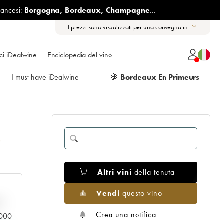
rancesi:
Borgogna
,
Bordeaux
,
Champagne
...
I prezzi sono visualizzati per una consegna in:
ici iDealwine
Enciclopedia del vino
I must-have iDealwine
🍇
Bordeaux En Primeurs
8
Altri vini
della tenuta
Vendi
questo vino
n
Crea una notifica
0.000