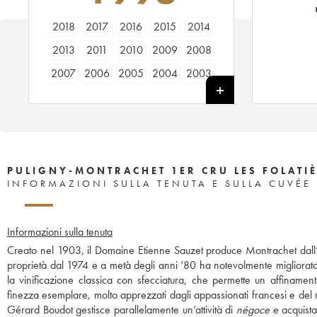
2018
2017
2016
2015
2014
2013
2011
2010
2009
2008
2007
2006
2005
2004
2003
2001
2000
1998
1997
1996
1992
PULIGNY-MONTRACHET 1ER CRU LES FOLATIÈ
INFORMAZIONI SULLA TENUTA E SULLA CUVÉE
Informazioni sulla tenuta
Creato nel 1903, il Domaine Etienne Sauzet produce Montrachet dall’a
proprietà dal 1974 e a metà degli anni ’80 ha notevolmente migliorato l
la vinificazione classica con sfecciatura, che permette un affinament
finezza esemplare, molto apprezzati dagli appassionati francesi e del r
Gérard Boudot gestisce parallelamente un’attività di
négoce
e acquista