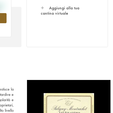
Aggiungi alla tua
cantina virtuale
8
stisce la
tardive e
olarità e
prietari,
o livello