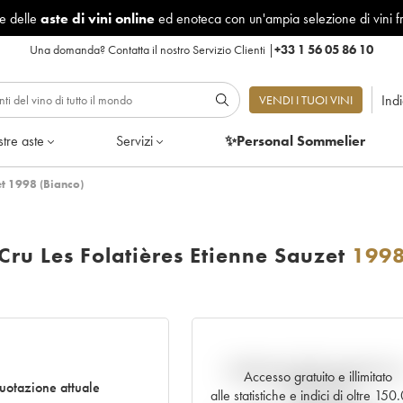
le delle
aste di vini online
ed enoteca con un'ampia selezione di vini f
Una domanda?
Contatta il nostro Servizio Clienti
|
+33 1 56 05 86 10
Ind
VENDI I TUOI VINI
tre aste
Servizi
✨Personal Sommelier
et 1998 (Bianco)
ru Les Folatières Etienne Sauzet
199
Andamento della quotazione i
Accesso gratuito e illimitato
otazione attuale
tempo reale
alle statistiche e indici di oltre 15