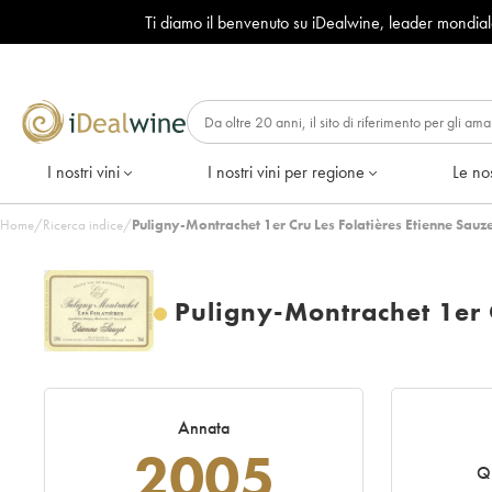
Ti diamo il benvenuto su iDealwine, leader mondia
I nostri vini
I nostri vini per regione
Le nos
Home
/
Ricerca indice
/
Puligny-Montrachet 1er Cru Les Folatières Etienne Sauz
Puligny-Montrachet 1er C
Annata
2005
Qu