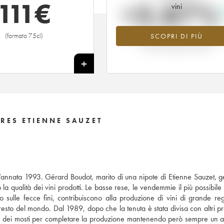
111
€
+3.87%
vini
(formato 75cl)
SCOPRI DI PIÙ
Valore in aumento per l'annata 20
nel 2026 rispetto al 2025
+
RES ETIENNE SAUZET
nnata 1993. Gérard Boudot, marito di una nipote di Etienne Sauzet, ge
a qualità dei vini prodotti. Le basse rese, le vendemmie il più possibile 
o sulle fecce fini, contribuiscono alla produzione di vini di grande reg
esto del mondo. Dal 1989, dopo che la tenuta è stata divisa con altri pro
 dei mosti per completare la produzione mantenendo però sempre un alt