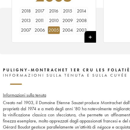
2018
2017
2016
2015
2014
2013
2011
2010
2009
2008
2007
2006
2005
2004
2003
2001
2000
1998
1997
1996
1992
PULIGNY-MONTRACHET 1ER CRU LES FOLATIÈ
INFORMAZIONI SULLA TENUTA E SULLA CUVÉE
Informazioni sulla tenuta
Creato nel 1903, il Domaine Etienne Sauzet produce Montrachet dall’a
proprietà dal 1974 e a metà degli anni ’80 ha notevolmente migliorato l
la vinificazione classica con sfecciatura, che permette un affinament
finezza esemplare, molto apprezzati dagli appassionati francesi e del r
Gérard Boudot gestisce parallelamente un’attività di
négoce
e acquista