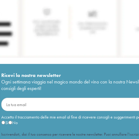
Ricevi la nostra newsletter
Ogni settimana viaggia nel magico mondo del vino con la nostra Newslette
consigli degli esperti!
Accetto il tracciamento delle mie email al fine di ricevere consigli e suggerimenti p
Sì
No
Iscrivendoti, dai il tuo consenso per ricevere le nostre newsletter. Puoi annullare l’iscriz