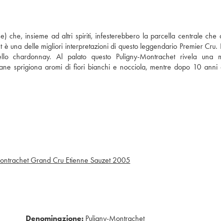
se) che, insieme ad altri spiriti, infesterebbero la parcella centrale che 
 una delle migliori interpretazioni di questo leggendario Premier Cru. I
llo chardonnay. Al palato questo Puligny-Montrachet rivela una m
ane sprigiona aromi di fiori bianchi e nocciola, mentre dopo 10 anni 
ntrachet Grand Cru Etienne Sauzet
2005
Denominazione:
Puligny-Montrachet