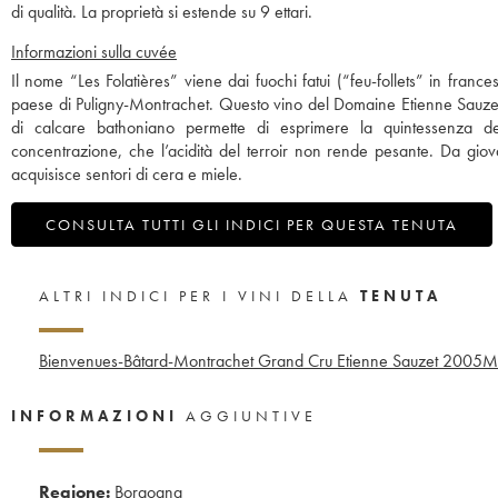
di qualità. La proprietà si estende su 9 ettari.
Informazioni sulla cuvée
Il nome “Les Folatières” viene dai fuochi fatui (“feu-follets” in france
paese di Puligny-Montrachet. Questo vino del Domaine Etienne Sauzet è
di calcare bathoniano permette di esprimere la quintessenza de
concentrazione, che l’acidità del terroir non rende pesante. Da giov
acquisisce sentori di cera e miele.
CONSULTA TUTTI GLI INDICI PER QUESTA TENUTA
ALTRI INDICI PER I VINI DELLA
TENUTA
Bienvenues-Bâtard-Montrachet Grand Cru Etienne Sauzet
2005
Mo
INFORMAZIONI
AGGIUNTIVE
Regione:
Borgogna