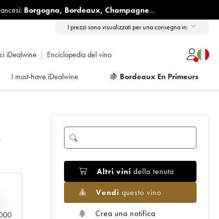
rancesi:
Borgogna
,
Bordeaux
,
Champagne
...
I prezzi sono visualizzati per una consegna in:
ici iDealwine
Enciclopedia del vino
I must-have iDealwine
🍇
Bordeaux En Primeurs
5
Altri vini
della tenuta
Vendi
questo vino
n
Crea una notifica
0.000