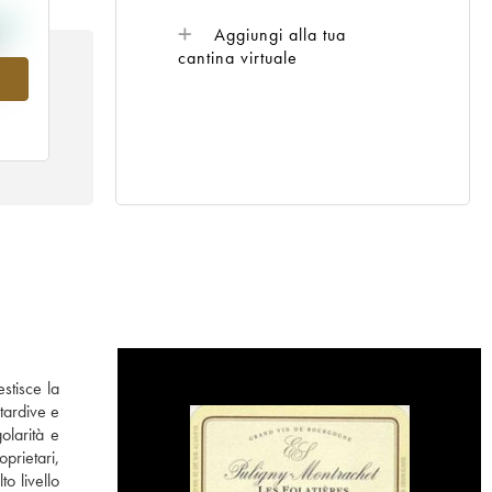
Aggiungi alla tua
cantina virtuale
05
stisce la
tardive e
olarità e
prietari,
o livello