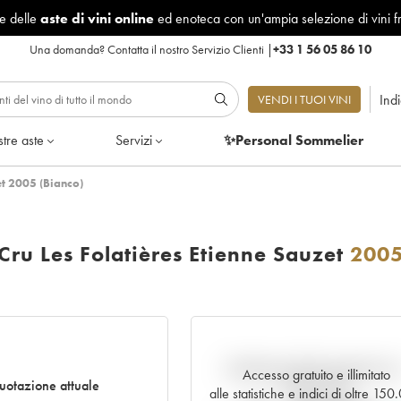
le delle
aste di vini online
ed enoteca con un'ampia selezione di vini f
Una domanda?
Contatta il nostro Servizio Clienti
|
+33 1 56 05 86 10
Ind
VENDI I TUOI VINI
tre aste
Servizi
✨Personal Sommelier
et 2005 (Bianco)
ru Les Folatières Etienne Sauzet
200
Andamento della quotazione i
Accesso gratuito e illimitato
otazione attuale
tempo reale
alle statistiche e indici di oltre 15