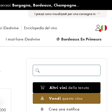
rancesi:
Borgogna
,
Bordeaux
,
Champagne
...
I prezzi sono visualizzati per una consegna in:
ici iDealwine
Enciclopedia del vino
I must-have iDealwine
🍇
Bordeaux En Primeurs
5
Altri vini
della tenuta
Vendi
questo vino
n
Crea una notifica
0.000