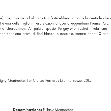
se) che, insieme ad altri spiriti, infesterebbero la parcella centrale che 
 una delle migliori interpretazioni di questo leggendario Premier Cru. I
llo chardonnay. Al palato questo Puligny-Montrachet rivela una m
ane sprigiona aromi di fiori bianchi e nocciola, mentre dopo 10 anni 
ligny-Montrachet 1er Cru Les Perrières Etienne Sauzet
2015
Denominazione:
Puligny-Montrachet