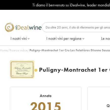
Ti diamo il benvenuto su iDealwine, leader mondia
I nostri vini
I nostri vini per regione
Le nos
Home
/
Ricerca indice
/
Puligny-Montrachet 1er Cru Les Folatières Etienne Sauz
Puligny-Montrachet 1er C
Annata
2015
Qu