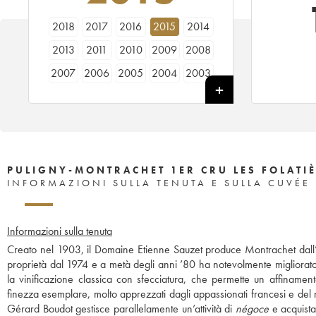
2018
2017
2016
2015
2014
2013
2011
2010
2009
2008
2007
2006
2005
2004
2003
2001
2000
1998
1997
1996
1992
PULIGNY-MONTRACHET 1ER CRU LES FOLATIÈ
INFORMAZIONI SULLA TENUTA E SULLA CUVÉE
Informazioni sulla tenuta
Creato nel 1903, il Domaine Etienne Sauzet produce Montrachet dall’a
proprietà dal 1974 e a metà degli anni ’80 ha notevolmente migliorato l
la vinificazione classica con sfecciatura, che permette un affinament
finezza esemplare, molto apprezzati dagli appassionati francesi e del r
Gérard Boudot gestisce parallelamente un’attività di
négoce
e acquista