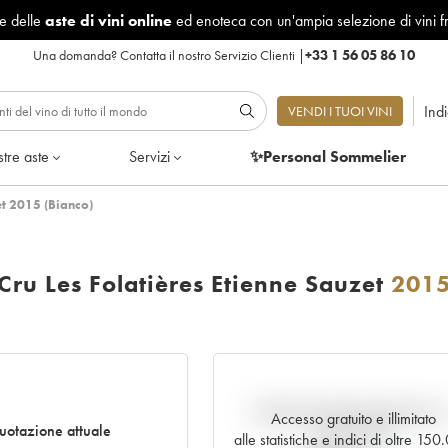
le delle
aste di vini online
ed enoteca con un'ampia selezione di vini f
Una domanda?
Contatta il nostro Servizio Clienti
|
+33 1 56 05 86 10
Ind
VENDI I TUOI VINI
tre aste
Servizi
✨Personal Sommelier
et 2015 (Bianco)
ru Les Folatières Etienne Sauzet
201
Andamento della quotazione i
Accesso gratuito e illimitato
otazione attuale
tempo reale
alle statistiche e indici di oltre 15