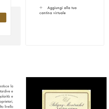
Aggiungi alla tua
cantina virtuale
5
stisce la
tardive e
olarità e
prietari,
o livello