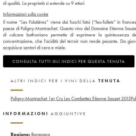
di qualità. La proprietà si estende su 9 ettari.
Informazioni sulla cuvée
Il nome “Les Folatières” viene dai fuochi fatui (“feu-follets” in france
paese di Puligny-Montrachet. Questo vino del Domaine Etienne Sauzet è
di calcare bathoniano permette di esprimere la quintessenza de
concentrazione, che l’acidità del terroir non rende pesante. Da giov
acquisisce sentori di cera e miele.
CONSULTA TUTTI GLI INDICI PER QUESTA TENUTA
ALTRI INDICI PER I VINI DELLA
TENUTA
Puligny-Montrachet 1er Cru Les Combettes Etienne Sauzet
2015
Pu
INFORMAZIONI
AGGIUNTIVE
Regione:
Borgogna