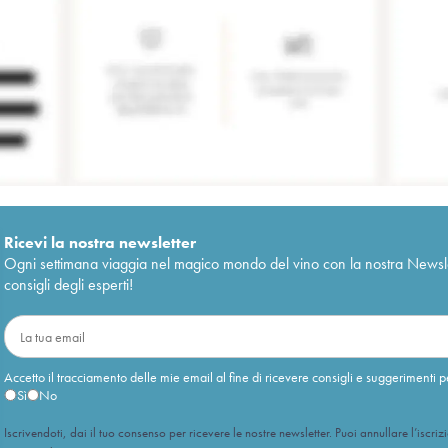
Ricevi la nostra newsletter
Ogni settimana viaggia nel magico mondo del vino con la nostra Newslette
consigli degli esperti!
Accetto il tracciamento delle mie email al fine di ricevere consigli e suggerimenti p
Sì
No
Iscrivendoti, dai il tuo consenso per ricevere le nostre newsletter. Puoi annullare l’iscriz