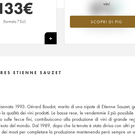
133
€
0%
vini
(formato 75cl)
SCOPRI DI PIÙ
Valore in aumento per l'annata 201
nel 2026 rispetto al 2025
+
RES ETIENNE SAUZET
nnata 1993. Gérard Boudot, marito di una nipote di Etienne Sauzet, ge
a qualità dei vini prodotti. Le basse rese, le vendemmie il più possibile 
o sulle fecce fini, contribuiscono alla produzione di vini di grande reg
esto del mondo. Dal 1989, dopo che la tenuta è stata divisa con altri pro
 dei mosti per completare la produzione mantenendo però sempre un alt