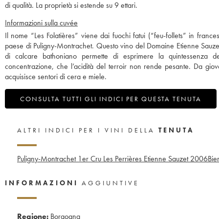
di qualità. La proprietà si estende su 9 ettari.
Informazioni sulla cuvée
Il nome “Les Folatières” viene dai fuochi fatui (“feu-follets” in france
paese di Puligny-Montrachet. Questo vino del Domaine Etienne Sauzet è
di calcare bathoniano permette di esprimere la quintessenza de
concentrazione, che l’acidità del terroir non rende pesante. Da giov
acquisisce sentori di cera e miele.
CONSULTA TUTTI GLI INDICI PER QUESTA TENUTA
ALTRI INDICI PER I VINI DELLA
TENUTA
Puligny-Montrachet 1er Cru Les Perrières Etienne Sauzet
2006
Bie
INFORMAZIONI
AGGIUNTIVE
Regione:
Borgogna