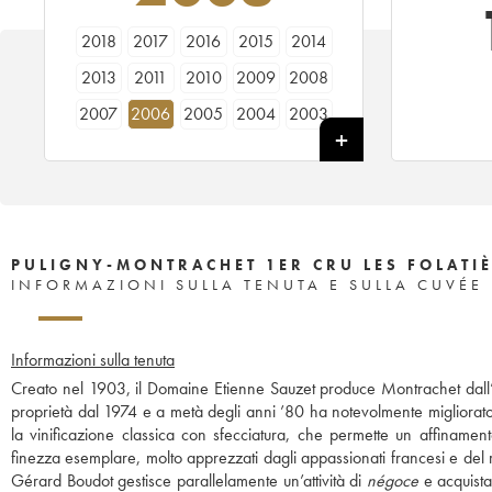
2018
2017
2016
2015
2014
2013
2011
2010
2009
2008
2007
2006
2005
2004
2003
2001
2000
1998
1997
1996
1992
PULIGNY-MONTRACHET 1ER CRU LES FOLATIÈ
INFORMAZIONI SULLA TENUTA E SULLA CUVÉE
Informazioni sulla tenuta
Creato nel 1903, il Domaine Etienne Sauzet produce Montrachet dall’a
proprietà dal 1974 e a metà degli anni ’80 ha notevolmente migliorato l
la vinificazione classica con sfecciatura, che permette un affinament
finezza esemplare, molto apprezzati dagli appassionati francesi e del r
Gérard Boudot gestisce parallelamente un’attività di
négoce
e acquista