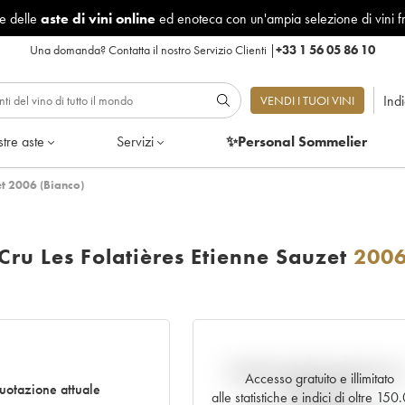
le delle
aste di vini online
ed enoteca con un'ampia selezione di vini f
Una domanda?
Contatta il nostro Servizio Clienti
|
+33 1 56 05 86 10
Ind
VENDI I TUOI VINI
tre aste
Servizi
✨Personal Sommelier
et 2006 (Bianco)
ru Les Folatières Etienne Sauzet
200
Andamento della quotazione i
Accesso gratuito e illimitato
otazione attuale
tempo reale
alle statistiche e indici di oltre 15