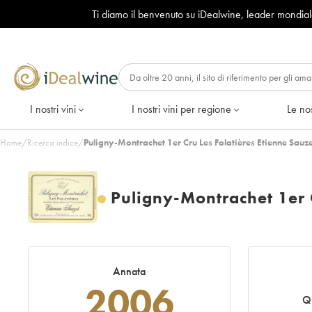
Ti diamo il benvenuto su iDealwine, leader mondia
I nostri vini
I nostri vini per regione
Le nos
Home
/
Ricerca indice
/
Puligny-Montrachet 1er Cru Les Folatières Etienne Sauz
Puligny-Montrachet 1er C
Annata
2006
Qu