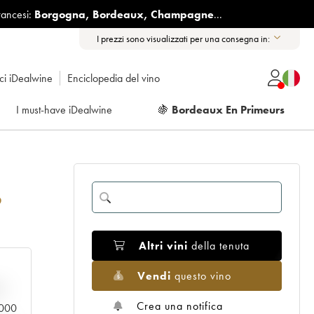
rancesi:
Borgogna
,
Bordeaux
,
Champagne
...
I prezzi sono visualizzati per una consegna in:
ici iDealwine
Enciclopedia del vino
I must-have iDealwine
🍇
Bordeaux En Primeurs
6
Altri vini
della tenuta
Vendi
questo vino
n
Crea una notifica
0.000