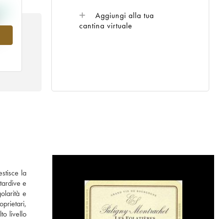
Aggiungi alla tua
cantina virtuale
06
stisce la
tardive e
olarità e
prietari,
o livello