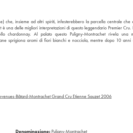
se) che, insieme ad altri spiriti, infesterebbero la parcella centrale che 
 una delle migliori interpretazioni di questo leggendario Premier Cru. I
llo chardonnay. Al palato questo Puligny-Montrachet rivela una m
ane sprigiona aromi di fiori bianchi e nocciola, mentre dopo 10 anni 
nvenues-Bâtard-Montrachet Grand Cru Etienne Sauzet
2006
Denominazione:
Puligny-Montrachet