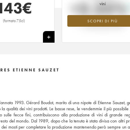
143
€
+2.25%
vini
(formato 75cl)
SCOPRI DI PIÙ
Valore in aumento per l'annata 20
nel 2026 rispetto al 2025
+
RES ETIENNE SAUZET
nnata 1993. Gérard Boudot, marito di una nipote di Etienne Sauzet, ge
a qualità dei vini prodotti. Le basse rese, le vendemmie il più possibile 
o sulle fecce fini, contribuiscono alla produzione di vini di grande reg
esto del mondo. Dal 1989, dopo che la tenuta è stata divisa con altri pro
 dei mosti per completare la produzione mantenendo però sempre un alt