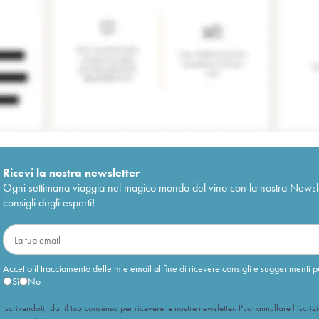
Ricevi la nostra newsletter
Ogni settimana viaggia nel magico mondo del vino con la nostra Newslette
consigli degli esperti!
Accetto il tracciamento delle mie email al fine di ricevere consigli e suggerimenti p
Sì
No
Iscrivendoti, dai il tuo consenso per ricevere le nostre newsletter. Puoi annullare l’iscriz