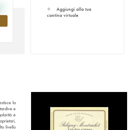
Aggiungi alla tua
cantina virtuale
07
stisce la
tardive e
olarità e
prietari,
o livello