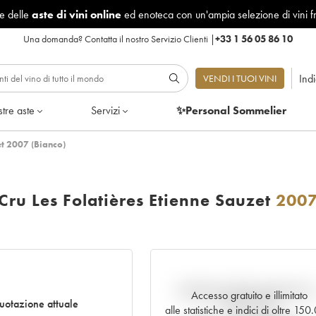
le delle
aste di vini online
ed enoteca con un'ampia selezione di vini f
Una domanda?
Contatta il nostro Servizio Clienti
|
+33 1 56 05 86 10
Ind
VENDI I TUOI VINI
tre aste
Servizi
✨Personal Sommelier
et 2007 (Bianco)
ru Les Folatières Etienne Sauzet
200
Andamento della quotazione i
Accesso gratuito e illimitato
otazione attuale
tempo reale
alle statistiche e indici di oltre 15