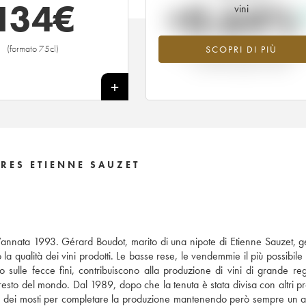
134
€
+0.64%
vini
(formato 75cl)
SCOPRI DI PIÙ
Valore in aumento per l'annata 20
nel 2026 rispetto al 2025
+
RES ETIENNE SAUZET
nnata 1993. Gérard Boudot, marito di una nipote di Etienne Sauzet, ge
a qualità dei vini prodotti. Le basse rese, le vendemmie il più possibile 
o sulle fecce fini, contribuiscono alla produzione di vini di grande reg
esto del mondo. Dal 1989, dopo che la tenuta è stata divisa con altri pro
 dei mosti per completare la produzione mantenendo però sempre un alt