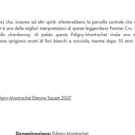
se) che, insieme ad altri spiriti, infesterebbero la parcella centrale che 
 una delle migliori interpretazioni di questo leggendario Premier Cru. I
llo chardonnay. Al palato questo Puligny-Montrachet rivela una m
ane sprigiona aromi di fiori bianchi e nocciola, mentre dopo 10 anni 
ligny-Montrachet Etienne Sauzet
2007
Denominazione:
Puligny-Montrachet