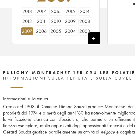
2018
2017
2016
2015
2014
2013
2011
2010
2009
2008
2007
2006
2005
2004
2003
2001
2000
1998
1997
1996
1992
PULIGNY-MONTRACHET 1ER CRU LES FOLATIÈ
INFORMAZIONI SULLA TENUTA E SULLA CUVÉE
Informazioni sulla tenuta
Creato nel 1903, il Domaine Etienne Sauzet produce Montrachet dall’a
proprietà dal 1974 e a metà degli anni ’80 ha notevolmente migliorato l
la vinificazione classica con sfecciatura, che permette un affinament
finezza esemplare, molto apprezzati dagli appassionati francesi e del r
Gérard Boudot gestisce parallelamente un’attività di
négoce
e acquista