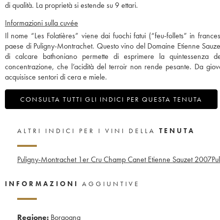
di qualità. La proprietà si estende su 9 ettari.
Informazioni sulla cuvée
Il nome “Les Folatières” viene dai fuochi fatui (“feu-follets” in france
paese di Puligny-Montrachet. Questo vino del Domaine Etienne Sauzet è
di calcare bathoniano permette di esprimere la quintessenza de
concentrazione, che l’acidità del terroir non rende pesante. Da giov
acquisisce sentori di cera e miele.
CONSULTA TUTTI GLI INDICI PER QUESTA TENUTA
ALTRI INDICI PER I VINI DELLA
TENUTA
Puligny-Montrachet 1er Cru Champ Canet Etienne Sauzet
2007
Pu
INFORMAZIONI
AGGIUNTIVE
Regione:
Borgogna