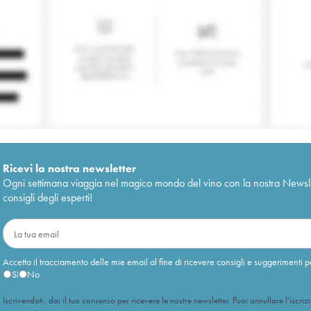
Ricevi la nostra newsletter
Ogni settimana viaggia nel magico mondo del vino con la nostra Newslette
consigli degli esperti!
Accetto il tracciamento delle mie email al fine di ricevere consigli e suggerimenti p
Sì
No
Iscrivendoti, dai il tuo consenso per ricevere le nostre newsletter. Puoi annullare l’iscriz