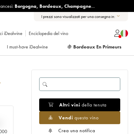
rancesi:
Borgogna
,
Bordeaux
,
Champagne
...
I prezzi sono visualizzati per una consegna in:
ici iDealwine
Enciclopedia del vino
I must-have iDealwine
🍇
Bordeaux En Primeurs
7
Altri vini
della tenuta
Vendi
questo vino
n
Crea una notifica
0.000