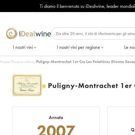
Ti diamo il benvenuto su iDealwine, leader mondia
I nostri vini
I nostri vini per regione
Le nos
Home
/
Ricerca indice
/
Puligny-Montrachet 1er Cru Les Folatières Etienne Sauz
Puligny-Montrachet 1er C
Annata
2007
Qu