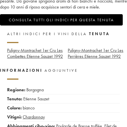
pesante. Da giovane sprigiona aromi di fiori bianchi e nocciola, mentre
dopo 10 anni di riposo acquisisce sentori di cera e miele.
CONSULTA TUTTI GLI INDICI PER QUESTA TENUTA
ALTRI INDICI PER I VINI DELLA
TENUTA
Puligny-Montrachet 1er Cru Les
Puligny-Montrachet 1er Cru Les
Combettes Etienne Sauzet
1992
Perrières Etienne Sauzet
1992
INFORMAZIONI
AGGIUNTIVE
Regione:
Borgogna
Tenuta:
Etienne Sauzet
Colore:
bianco
Vitigni:
Chardonnay
Abbinamenti cibo-vino:
Poularde de Bresse truffée
,
Filet de