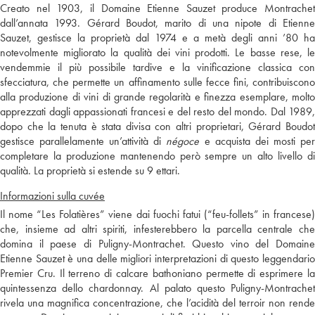
Creato nel 1903, il Domaine Etienne Sauzet produce Montrachet
dall’annata 1993. Gérard Boudot, marito di una nipote di Etienne
Sauzet, gestisce la proprietà dal 1974 e a metà degli anni ’80 ha
notevolmente migliorato la qualità dei vini prodotti. Le basse rese, le
vendemmie il più possibile tardive e la vinificazione classica con
sfecciatura, che permette un affinamento sulle fecce fini, contribuiscono
alla produzione di vini di grande regolarità e finezza esemplare, molto
apprezzati dagli appassionati francesi e del resto del mondo. Dal 1989,
dopo che la tenuta è stata divisa con altri proprietari, Gérard Boudot
gestisce parallelamente un’attività di
négoce
e acquista dei mosti pe
completare la produzione mantenendo però sempre un alto livello di
qualità. La proprietà si estende su 9 ettari.
Informazioni sulla cuvée
Il nome “Les Folatières” viene dai fuochi fatui (“feu-follets” in francese)
che, insieme ad altri spiriti, infesterebbero la parcella centrale che
domina il paese di Puligny-Montrachet. Questo vino del Domaine
Etienne Sauzet è una delle migliori interpretazioni di questo leggendario
Premier Cru. Il terreno di calcare bathoniano permette di esprimere la
quintessenza dello chardonnay. Al palato questo Puligny-Montrachet
rivela una magnifica concentrazione, che l’acidità del terroir non rende