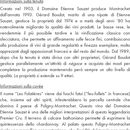
Informazioni sulla tenuta
Creato nel 1903, il Domaine Etienne Sauzet produce Montrachet
dall’annata 1993. Gérard Boudot, marito di una nipote di Etienne
Sauzet, gestisce la proprietà dal 1974 e a metà degli anni ’80 ha
notevolmente migliorato la qualità dei vini prodotti. Le basse rese, le
vendemmie il più possibile tardive e la vinificazione classica con
sfecciatura, che permette un affinamento sulle fecce fini, contribuiscono
alla produzione di vini di grande regolarità e finezza esemplare, molto
apprezzati dagli appassionati francesi e del resto del mondo. Dal 1989,
dopo che la tenuta è stata divisa con altri proprietari, Gérard Boudot
gestisce parallelamente un’attività di
négoce
e acquista dei mosti pe
completare la produzione mantenendo però sempre un alto livello di
qualità. La proprietà si estende su 9 ettari.
Informazioni sulla cuvée
Il nome “Les Folatières” viene dai fuochi fatui (“feu-follets” in francese)
che, insieme ad altri spiriti, infesterebbero la parcella centrale che
domina il paese di Puligny-Montrachet. Questo vino del Domaine
Etienne Sauzet è una delle migliori interpretazioni di questo leggendario
Premier Cru. Il terreno di calcare bathoniano permette di esprimere la
quintessenza dello chardonnay. Al palato questo Puligny-Montrachet