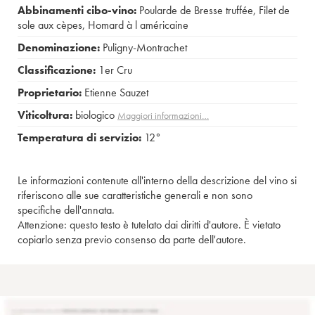
Abbinamenti cibo-vino:
Poularde de Bresse truffée
,
Filet de
sole aux cèpes
,
Homard à l américaine
Denominazione:
Puligny-Montrachet
Classificazione:
1er Cru
Proprietario:
Etienne Sauzet
Viticoltura:
biologico
Maggiori informazioni…
Temperatura di servizio:
12°
Le informazioni contenute all'interno della descrizione del vino si
riferiscono alle sue caratteristiche generali e non sono
specifiche dell'annata.
Attenzione: questo testo è tutelato dai diritti d'autore. È vietato
copiarlo senza previo consenso da parte dell'autore.