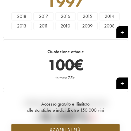
1997
2018
2017
2016
2015
2014
2013
2011
2010
2009
2008
2007
2006
2005
2004
2003
2001
2000
1998
1997
1996
Quotazione attuale
1992
100
€
(formato 75cl)
+
Andamento della quotazione in tempo reale
Accesso gratuito e illimitato
-4.48%
alle statistiche e indici di oltre 150.000 vini
Tendenza al ribasso per il valore dell'annata 1997 nel 2026 rispetto
SCOPRI DI PIÙ