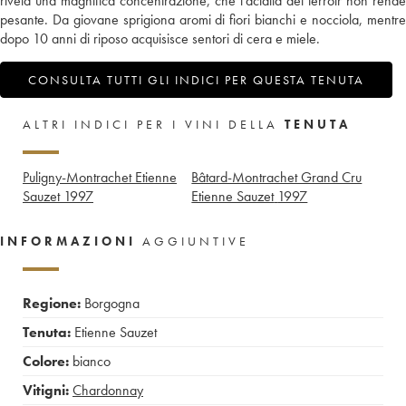
rivela una magnifica concentrazione, che l’acidità del terroir non rende
pesante. Da giovane sprigiona aromi di fiori bianchi e nocciola, mentre
dopo 10 anni di riposo acquisisce sentori di cera e miele.
CONSULTA TUTTI GLI INDICI PER QUESTA TENUTA
ALTRI INDICI PER I VINI DELLA
TENUTA
Puligny-Montrachet Etienne
Bâtard-Montrachet Grand Cru
Sauzet
1997
Etienne Sauzet
1997
INFORMAZIONI
AGGIUNTIVE
Regione:
Borgogna
Tenuta:
Etienne Sauzet
Colore:
bianco
Vitigni:
Chardonnay