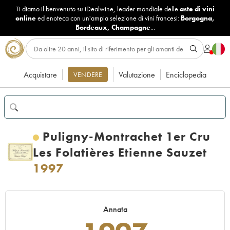
Ti diamo il benvenuto su iDealwine, leader mondiale delle
aste di vini
online
ed enoteca con un'ampia selezione di vini francesi:
Borgogna
,
Bordeaux
,
Champagne
...
Acquistare
Valutazione
Enciclopedia
VENDERE
Puligny-Montrachet 1er Cru
Les Folatières Etienne Sauzet
1997
Annata