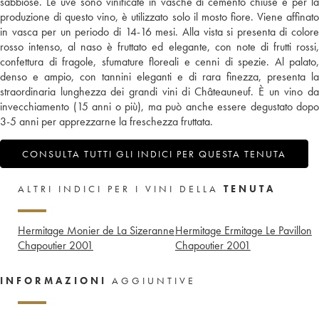
sabbiose. Le uve sono vinificate in vasche di cemento chiuse e per la
produzione di questo vino, è utilizzato solo il mosto fiore. Viene affinato
in vasca per un periodo di 14-16 mesi. Alla vista si presenta di colore
rosso intenso, al naso è fruttato ed elegante, con note di frutti rossi,
confettura di fragole, sfumature floreali e cenni di spezie. Al palato,
denso e ampio, con tannini eleganti e di rara finezza, presenta la
straordinaria lunghezza dei grandi vini di Châteauneuf. È un vino da
invecchiamento (15 anni o più), ma può anche essere degustato dopo
3-5 anni per apprezzarne la freschezza fruttata.
CONSULTA TUTTI GLI INDICI PER QUESTA TENUTA
ALTRI INDICI PER I VINI DELLA
TENUTA
Hermitage Monier de La Sizeranne
Hermitage Ermitage Le Pavillon
Chapoutier
2001
Chapoutier
2001
INFORMAZIONI
AGGIUNTIVE