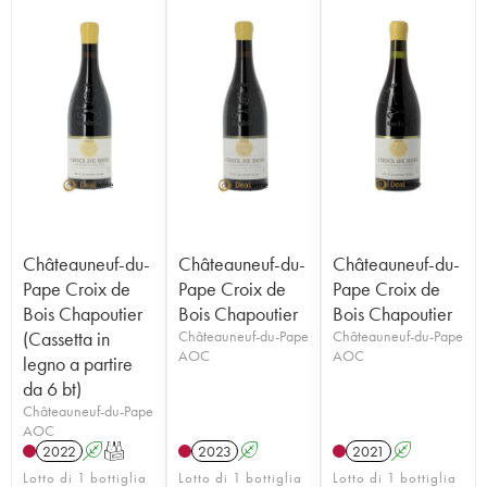
Châteauneuf-du-
Châteauneuf-du-
Châteauneuf-du-
Pape Croix de
Pape Croix de
Pape Croix de
Bois Chapoutier
Bois Chapoutier
Bois Chapoutier
(Cassetta in
Châteauneuf-du-Pape
Châteauneuf-du-Pape
AOC
AOC
legno a partire
da 6 bt)
Châteauneuf-du-Pape
AOC
2022
A
T
2023
A
2021
A
Lotto di 1 bottiglia
Lotto di 1 bottiglia
Lotto di 1 bottiglia