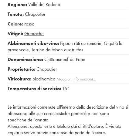
Regione:
Valle del Rodano
Tenuta:
Chapoutier
Colore:
rosso
Vitigni:
Grenache
Abbinamenti cibo-vino:
Pigeon rôti au romarin
,
Gigot à la
provençale
,
Terrine de faisan aux truffes
Denominazione:
Châteauneuf-du-Pape
Proprietario:
Chapoutier
Viticoltura:
biodinamico
Maggiori informazioni…
Temperatura di servizio:
16°
Le informazioni contenute all'interno della descrizione del vino si
riferiscono alle sue caratteristiche generali e non sono
specifiche dell'annata.
Attenzione: questo testo è tutelato dai diritti d'autore. È vietato
copiarlo senza previo consenso da parte dell'autore.