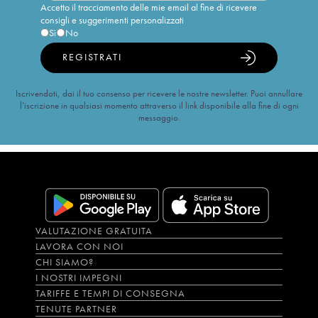
Accetto il tracciamento delle mie email al fine di ricevere
consigli e suggerimenti personalizzati
Sì
No
REGISTRATI
Iscrivendoti, dai il tuo consenso per ricevere le nostre newsletter. Puoi annullare
l’iscrizione in qualsiasi momento attraverso il link disponibile alla fine di ogni
messaggio.
VALUTAZIONE GRATUITA
LAVORA CON NOI
CHI SIAMO?
I NOSTRI IMPEGNI
TARIFFE E TEMPI DI CONSEGNA
TENUTE PARTNER