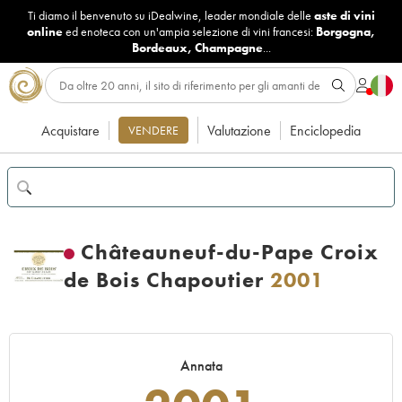
Ti diamo il benvenuto su iDealwine, leader mondiale delle
aste di vini
online
ed enoteca con un'ampia selezione di vini francesi:
Borgogna
,
Bordeaux
,
Champagne
...
Acquistare
Valutazione
Enciclopedia
VENDERE
Châteauneuf-du-Pape Croix
de Bois Chapoutier
2001
Annata