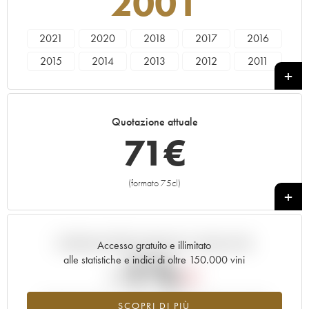
2001
2021
2020
2018
2017
2016
2015
2014
2013
2012
2011
2010
2009
2008
2007
2006
2005
2004
2003
2002
2001
Quotazione attuale
2000
1999
1998
71
€
(formato 75cl)
+
Andamento della quotazione in tempo reale
Accesso gratuito e illimitato
-1%
alle statistiche e indici di oltre 150.000 vini
Tendenza al ribasso per il valore dell'annata 2001 nel 2026
SCOPRI DI PIÙ