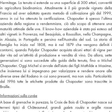
Hermitage. La tenuta si estende su una superficie di 300 ettari, convertiti
in agricoltura biodinamica. Attualmente è il più grande vigneto della
Francia ad aver adottato questo metodo di coltivazione già dal 1999,
anno in cui ha ottenuto la certificazione. Chapoutier è spesso l’ultima
azienda della regione a vendemmiare, ciò allo scopo di ottenere una
maturità ottimale delle uve. Il know-how aziendale è stato poi esteso ad
altri vigneti: in Provenza, nel Beaujolais, a Roussillon, nella Champagne,
in Alsazia, in Portogallo e persino nell’Australia del sud. La storia di
famiglia ha inizio nel 1808, ma è nel 1879 che vengono definiti i
contorni, quando Polydor Chapoutier acquista alcuni ettari di vigne per
dar vita ad un’attività di produzione e vendita di vino. Da allora, sette
generazioni si sono succedute alla guida della tenuta, fino a Michel
Chapoutier. Oggi Michel si avvale dell'aiuto dei figli Mathilde e Maxime,
che insiemea lui si impegnano per valorizzare e rendere onore alle
diverse aree del Rodano in cui sono presenti, ma non solo. Particolarità:
dal 1996 tutte le etichette prodotte da Chapoutier sono trascritte in
Braille.
Informazioni sulla cuvée
A base di grenache in purezza, la Croix de Bois di Chapoutier nasce sui
terreni tipici di Châteauneuf, grandi
galets roulés
e argille ross