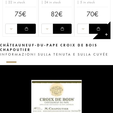
| 22 in stock
| 24 in stock
| 5 in stock
75
€
82
€
70
€
✕
CHÂTEAUNEUF-DU-PAPE CROIX DE BOIS
CHAPOUTIER
INFORMAZIONI SULLA TENUTA E SULLA CUVÉE