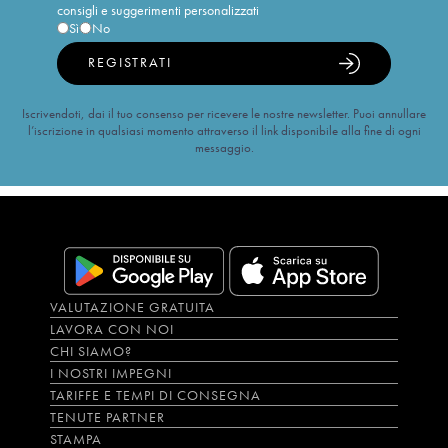
consigli e suggerimenti personalizzati
Sì
No
REGISTRATI
Iscrivendoti, dai il tuo consenso per ricevere le nostre newsletter. Puoi annullare
l’iscrizione in qualsiasi momento attraverso il link disponibile alla fine di ogni
messaggio.
VALUTAZIONE GRATUITA
LAVORA CON NOI
CHI SIAMO?
I NOSTRI IMPEGNI
TARIFFE E TEMPI DI CONSEGNA
TENUTE PARTNER
STAMPA