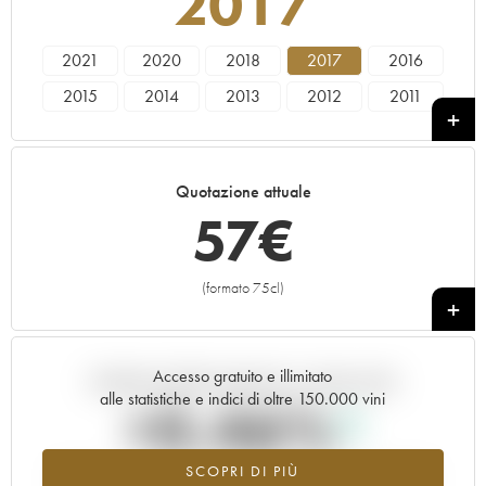
2017
2021
2020
2018
2017
2016
2015
2014
2013
2012
2011
2010
2009
2008
2007
2006
2005
2004
2003
2002
2001
Quotazione attuale
2000
1999
1998
57
€
(formato 75cl)
+
Accesso gratuito e illimitato
Andamento della quotazione in tempo reale
alle statistiche e indici di oltre 150.000 vini
+0.46%
SCOPRI DI PIÙ
Valore in aumento per l'annata 2017 nel 2026 rispetto al 2025