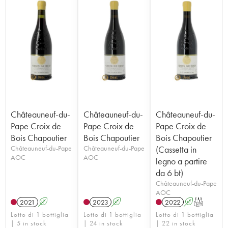
Châteauneuf-du-
Châteauneuf-du-
Châteauneuf-du-
Pape Croix de
Pape Croix de
Pape Croix de
Bois Chapoutier
Bois Chapoutier
Bois Chapoutier
Châteauneuf-du-Pape
Châteauneuf-du-Pape
(Cassetta in
AOC
AOC
legno a partire
da 6 bt)
Châteauneuf-du-Pape
AOC
2021
A
2023
A
2022
A
T
Lotto di 1 bottiglia
Lotto di 1 bottiglia
Lotto di 1 bottiglia
| 5 in stock
| 24 in stock
| 22 in stock