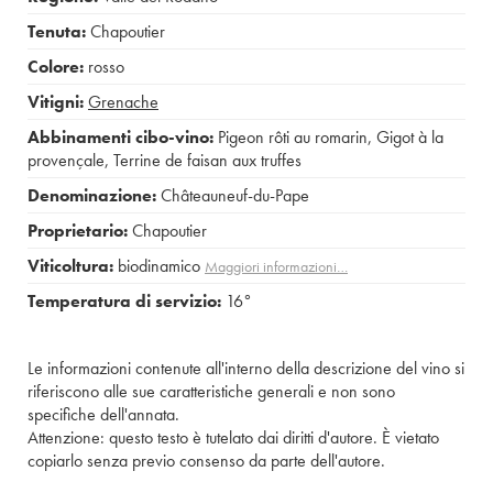
Tenuta:
Chapoutier
Colore:
rosso
Vitigni:
Grenache
Abbinamenti cibo-vino:
Pigeon rôti au romarin
,
Gigot à la
provençale
,
Terrine de faisan aux truffes
Denominazione:
Châteauneuf-du-Pape
Proprietario:
Chapoutier
Viticoltura:
biodinamico
Maggiori informazioni…
Temperatura di servizio:
16°
Le informazioni contenute all'interno della descrizione del vino si
riferiscono alle sue caratteristiche generali e non sono
specifiche dell'annata.
Attenzione: questo testo è tutelato dai diritti d'autore. È vietato
copiarlo senza previo consenso da parte dell'autore.