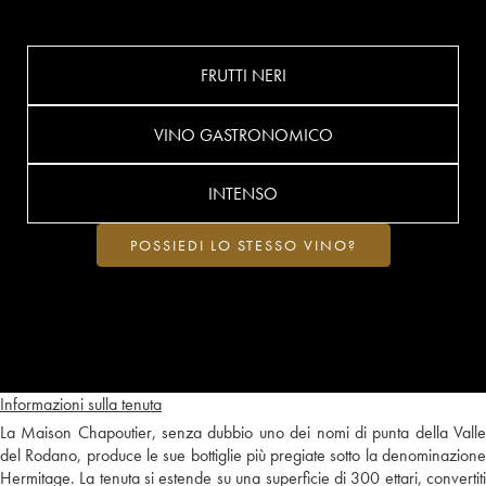
FRUTTI NERI
VINO GASTRONOMICO
INTENSO
POSSIEDI LO STESSO VINO?
Informazioni sulla tenuta
La Maison Chapoutier, senza dubbio uno dei nomi di punta della Valle
del Rodano, produce le sue bottiglie più pregiate sotto la denominazione
Hermitage. La tenuta si estende su una superficie di 300 ettari, convertiti