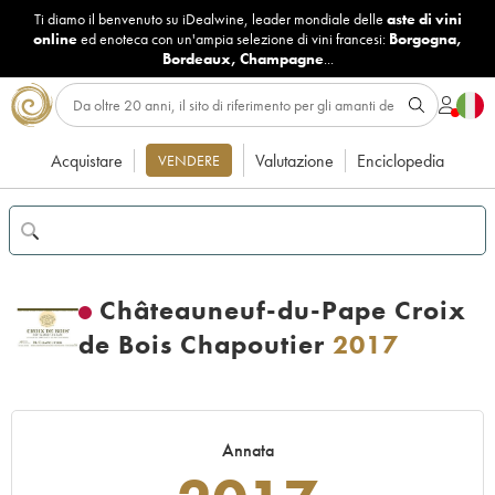
Ti diamo il benvenuto su iDealwine, leader mondiale delle
aste di vini
online
ed enoteca con un'ampia selezione di vini francesi:
Borgogna
,
Bordeaux
,
Champagne
...
Acquistare
Valutazione
Enciclopedia
VENDERE
Châteauneuf-du-Pape Croix
de Bois Chapoutier
2017
Annata