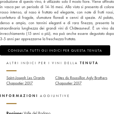
produzione di questo vino, è utilizzato solo il mosto fiore. Viene affinato
in vasca per un periodo di 14-16 mesi. Alla vista si presenta di colore
rosso intenso, al naso è fruttato ed elegante, con note di frutti rossi,
confettura di fragole, sfumature floreali e cenni di spezie. Al palato,
denso e ampio, con tannini eleganti e di rara finezza, presenta la
straordinaria lunghezza dei grandi vini di Châteauneuf. È un vino da
invecchiamento (15 anni o più), ma può anche essere degustato dopo
3-5 anni per apprezzarne la freschezza fruttata.
CONSULTA TUTTI GLI INDICI PER QUESTA TENUTA
ALTRI INDICI PER I VINI DELLA
TENUTA
Saint-Joseph Les Granits
Côtes du Roussillon Agly Brothers
Chapoutier
2017
Chapoutier
2017
INFORMAZIONI
AGGIUNTIVE
Regione:
Valle del Rodano