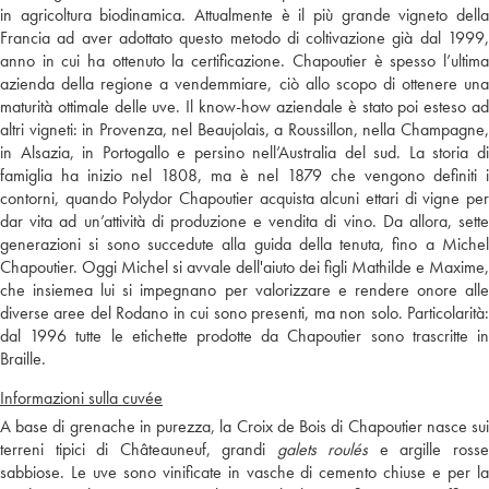
in agricoltura biodinamica. Attualmente è il più grande vigneto della
Francia ad aver adottato questo metodo di coltivazione già dal 1999,
anno in cui ha ottenuto la certificazione. Chapoutier è spesso l’ultima
azienda della regione a vendemmiare, ciò allo scopo di ottenere una
maturità ottimale delle uve. Il know-how aziendale è stato poi esteso ad
altri vigneti: in Provenza, nel Beaujolais, a Roussillon, nella Champagne,
in Alsazia, in Portogallo e persino nell’Australia del sud. La storia di
famiglia ha inizio nel 1808, ma è nel 1879 che vengono definiti i
contorni, quando Polydor Chapoutier acquista alcuni ettari di vigne per
dar vita ad un’attività di produzione e vendita di vino. Da allora, sette
generazioni si sono succedute alla guida della tenuta, fino a Michel
Chapoutier. Oggi Michel si avvale dell'aiuto dei figli Mathilde e Maxime,
che insiemea lui si impegnano per valorizzare e rendere onore alle
diverse aree del Rodano in cui sono presenti, ma non solo. Particolarità:
dal 1996 tutte le etichette prodotte da Chapoutier sono trascritte in
Braille.
Informazioni sulla cuvée
A base di grenache in purezza, la Croix de Bois di Chapoutier nasce sui
terreni tipici di Châteauneuf, grandi
galets roulés
e argille ross
sabbiose. Le uve sono vinificate in vasche di cemento chiuse e per la