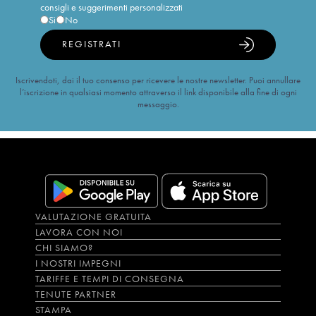
consigli e suggerimenti personalizzati
Sì
No
REGISTRATI
Iscrivendoti, dai il tuo consenso per ricevere le nostre newsletter. Puoi annullare
l’iscrizione in qualsiasi momento attraverso il link disponibile alla fine di ogni
messaggio.
VALUTAZIONE GRATUITA
LAVORA CON NOI
CHI SIAMO?
I NOSTRI IMPEGNI
TARIFFE E TEMPI DI CONSEGNA
TENUTE PARTNER
STAMPA