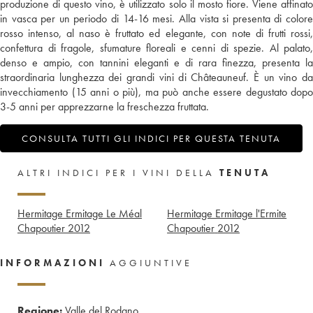
produzione di questo vino, è utilizzato solo il mosto fiore. Viene affinato
in vasca per un periodo di 14-16 mesi. Alla vista si presenta di colore
rosso intenso, al naso è fruttato ed elegante, con note di frutti rossi,
confettura di fragole, sfumature floreali e cenni di spezie. Al palato,
denso e ampio, con tannini eleganti e di rara finezza, presenta la
straordinaria lunghezza dei grandi vini di Châteauneuf. È un vino da
invecchiamento (15 anni o più), ma può anche essere degustato dopo
3-5 anni per apprezzarne la freschezza fruttata.
CONSULTA TUTTI GLI INDICI PER QUESTA TENUTA
ALTRI INDICI PER I VINI DELLA
TENUTA
Hermitage Ermitage Le Méal
Hermitage Ermitage l'Ermite
Chapoutier
2012
Chapoutier
2012
INFORMAZIONI
AGGIUNTIVE
Regione:
Valle del Rodano