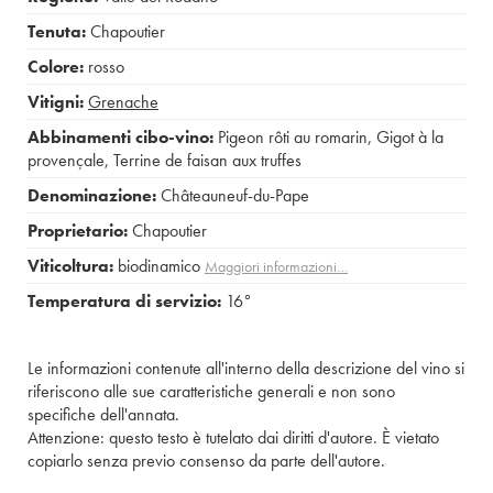
Tenuta:
Chapoutier
Colore:
rosso
Vitigni:
Grenache
Abbinamenti cibo-vino:
Pigeon rôti au romarin
,
Gigot à la
provençale
,
Terrine de faisan aux truffes
Denominazione:
Châteauneuf-du-Pape
Proprietario:
Chapoutier
Viticoltura:
biodinamico
Maggiori informazioni…
Temperatura di servizio:
16°
Le informazioni contenute all'interno della descrizione del vino si
riferiscono alle sue caratteristiche generali e non sono
specifiche dell'annata.
Attenzione: questo testo è tutelato dai diritti d'autore. È vietato
copiarlo senza previo consenso da parte dell'autore.