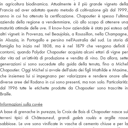
in agricoltura biodinamica. Attualmente è il più grande vigneto della
Francia ad aver adottato questo metodo di coltivazione già dal 1999,
anno in cui ha ottenuto la certificazione. Chapoutier è spesso l’ultima
azienda della regione a vendemmiare, ciò allo scopo di ottenere una
maturità ottimale delle uve. Il know-how aziendale è stato poi esteso ad
altri vigneti: in Provenza, nel Beaujolais, a Roussillon, nella Champagne,
in Alsazia, in Portogallo e persino nell’Australia del sud. La storia di
famiglia ha inizio nel 1808, ma è nel 1879 che vengono definiti i
contorni, quando Polydor Chapoutier acquista alcuni ettari di vigne per
dar vita ad un’attività di produzione e vendita di vino. Da allora, sette
generazioni si sono succedute alla guida della tenuta, fino a Michel
Chapoutier. Oggi Michel si avvale dell'aiuto dei figli Mathilde e Maxime,
che insiemea lui si impegnano per valorizzare e rendere onore alle
diverse aree del Rodano in cui sono presenti, ma non solo. Particolarità:
dal 1996 tutte le etichette prodotte da Chapoutier sono trascritte in
Braille.
Informazioni sulla cuvée
A base di grenache in purezza, la Croix de Bois di Chapoutier nasce sui
terreni tipici di Châteauneuf, grandi
galets roulés
e argille ross
sabbiose. Le uve sono vinificate in vasche di cemento chiuse e per la