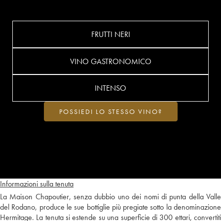
FRUTTI NERI
VINO GASTRONOMICO
INTENSO
POSSIEDI LO STESSO VINO?
Informazioni sulla tenuta
La Maison Chapoutier, senza dubbio uno dei nomi di punta della Valle
del Rodano, produce le sue bottiglie più pregiate sotto la denominazione
Hermitage. La tenuta si estende su una superficie di 300 ettari, convertiti