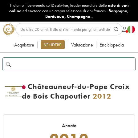
Ti diamo il benvenuto su iDealwine, leader mondiale delle
aste di vini
online
ed enoteca con un'ampia selezione di vini francesi:
Borgogna
,
Bordeaux
,
Champagne
...
Acquistare
Valutazione
Enciclopedia
VENDERE
Châteauneuf-du-Pape Croix
de Bois Chapoutier
2012
Annata