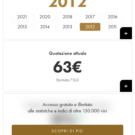
2012
2021
2020
2018
2017
2016
2015
2014
2013
2012
2011
2010
2009
2008
2007
2006
2005
2004
2003
2002
2001
Quotazione attuale
2000
1999
1998
63
€
(formato 75cl)
+
Accesso gratuito e illimitato
Andamento della quotazione in tempo reale
alle statistiche e indici di oltre 150.000 vini
0%
SCOPRI DI PIÙ
Valore in aumento per l'annata 2012 nel 2026 rispetto al 2025