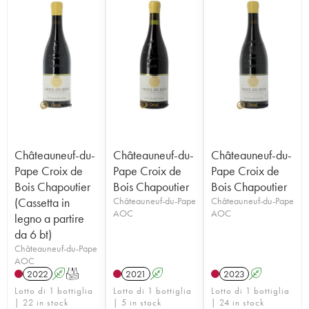
Châteauneuf-du-
Châteauneuf-du-
Châteauneuf-du-
Pape Croix de
Pape Croix de
Pape Croix de
Bois Chapoutier
Bois Chapoutier
Bois Chapoutier
(Cassetta in
Châteauneuf-du-Pape
Châteauneuf-du-Pape
AOC
AOC
legno a partire
da 6 bt)
Châteauneuf-du-Pape
AOC
2022
A
T
2021
A
2023
A
Lotto di 1 bottiglia
Lotto di 1 bottiglia
Lotto di 1 bottiglia
| 22 in stock
| 5 in stock
| 24 in stock