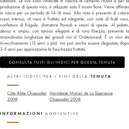
sabbiose. Le uve sono vinificate in vasche di cemento chiuse e per la
produzione di questo vino, è utilizzato solo il mosto fiore. Viene affinato
in vasca per un periodo di 14-16 mesi. Alla vista si presenta di colore
rosso intenso, al naso è fruttato ed elegante, con note di frutti rossi,
confettura di fragole, sfumature floreali e cenni di spezie. Al palato,
denso e ampio, con tannini eleganti e di rara finezza, presenta la
straordinaria lunghezza dei grandi vini di Châteauneuf. È un vino da
invecchiamento (15 anni o più), ma può anche essere degustato dopo
3-5 anni per apprezzarne la freschezza fruttata.
CONSULTA TUTTI GLI INDICI PER QUESTA TENUTA
ALTRI INDICI PER I VINI DELLA
TENUTA
Côte-Rôtie Chapoutier
Hermitage Monier de La Sizeranne
2008
Chapoutier
2008
INFORMAZIONI
AGGIUNTIVE