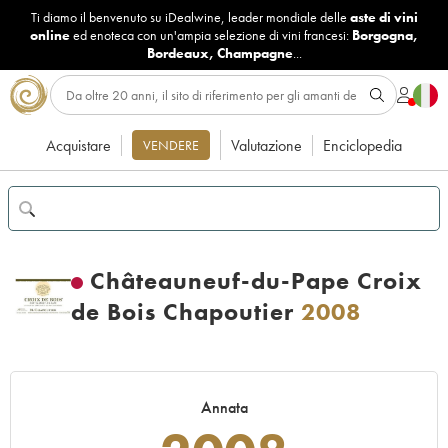
Ti diamo il benvenuto su iDealwine, leader mondiale delle
aste di vini
online
ed enoteca con un'ampia selezione di vini francesi:
Borgogna
,
Bordeaux
,
Champagne
...
Acquistare
Valutazione
Enciclopedia
VENDERE
Châteauneuf-du-Pape Croix
de Bois Chapoutier
2008
Annata