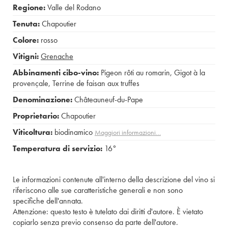
Regione:
Valle del Rodano
Tenuta:
Chapoutier
Colore:
rosso
Vitigni:
Grenache
Abbinamenti cibo-vino:
Pigeon rôti au romarin
,
Gigot à la
provençale
,
Terrine de faisan aux truffes
Denominazione:
Châteauneuf-du-Pape
Proprietario:
Chapoutier
Viticoltura:
biodinamico
Maggiori informazioni…
Temperatura di servizio:
16°
Le informazioni contenute all'interno della descrizione del vino si
riferiscono alle sue caratteristiche generali e non sono
specifiche dell'annata.
Attenzione: questo testo è tutelato dai diritti d'autore. È vietato
copiarlo senza previo consenso da parte dell'autore.