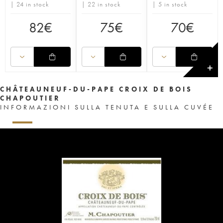
| 24 in stock
| 22 in stock
| 5 in stock
82
€
75
€
70
€
✕
CHÂTEAUNEUF-DU-PAPE CROIX DE BOIS
CHAPOUTIER
INFORMAZIONI SULLA TENUTA E SULLA CUVÉE