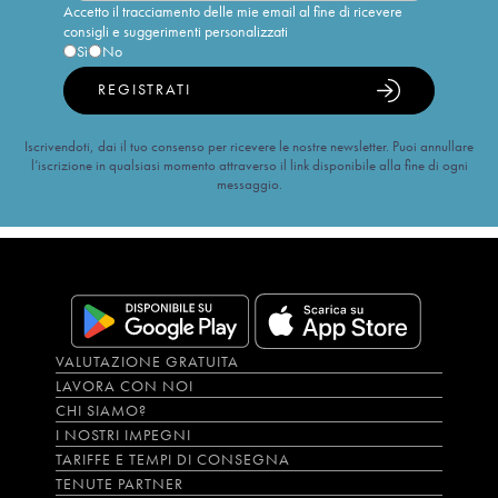
Accetto il tracciamento delle mie email al fine di ricevere
consigli e suggerimenti personalizzati
Sì
No
REGISTRATI
Iscrivendoti, dai il tuo consenso per ricevere le nostre newsletter. Puoi annullare
l’iscrizione in qualsiasi momento attraverso il link disponibile alla fine di ogni
messaggio.
VALUTAZIONE GRATUITA
LAVORA CON NOI
CHI SIAMO?
I NOSTRI IMPEGNI
TARIFFE E TEMPI DI CONSEGNA
TENUTE PARTNER