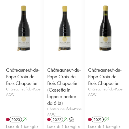
Châteauneuf-du-
Châteauneuf-du-
Châteauneuf-du-
Pape Croix de
Pape Croix de
Pape Croix de
Bois Chapoutier
Bois Chapoutier
Bois Chapoutier
Châteauneuf-du-Pape
(Cassetta in
Châteauneuf-du-Pape
AOC
AOC
legno a partire
da 6 bt)
Châteauneuf-du-Pape
AOC
2023
A
2022
A
T
2021
A
Lotto di 1 bottiglia
Lotto di 1 bottiglia
Lotto di 1 bottiglia