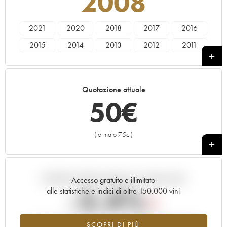
2008
2021
2020
2018
2017
2016
2015
2014
2013
2012
2011
2010
2009
2008
2007
2006
2005
2004
2003
2002
2001
Quotazione attuale
2000
1999
1998
50
€
(formato 75cl)
+
Andamento della quotazione in tempo reale
Accesso gratuito e illimitato
-2.4%
alle statistiche e indici di oltre 150.000 vini
Tendenza al ribasso per il valore dell'annata 2008 nel 2026
SCOPRI DI PIÙ