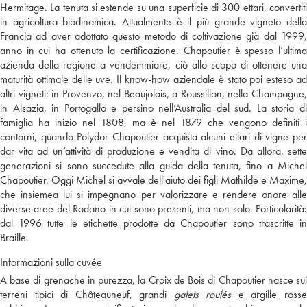
Hermitage. La tenuta si estende su una superficie di 300 ettari, convertiti
in agricoltura biodinamica. Attualmente è il più grande vigneto della
Francia ad aver adottato questo metodo di coltivazione già dal 1999,
anno in cui ha ottenuto la certificazione. Chapoutier è spesso l’ultima
azienda della regione a vendemmiare, ciò allo scopo di ottenere una
maturità ottimale delle uve. Il know-how aziendale è stato poi esteso ad
altri vigneti: in Provenza, nel Beaujolais, a Roussillon, nella Champagne,
in Alsazia, in Portogallo e persino nell’Australia del sud. La storia di
famiglia ha inizio nel 1808, ma è nel 1879 che vengono definiti i
contorni, quando Polydor Chapoutier acquista alcuni ettari di vigne per
dar vita ad un’attività di produzione e vendita di vino. Da allora, sette
generazioni si sono succedute alla guida della tenuta, fino a Michel
Chapoutier. Oggi Michel si avvale dell'aiuto dei figli Mathilde e Maxime,
che insiemea lui si impegnano per valorizzare e rendere onore alle
diverse aree del Rodano in cui sono presenti, ma non solo. Particolarità:
dal 1996 tutte le etichette prodotte da Chapoutier sono trascritte in
Braille.
Informazioni sulla cuvée
A base di grenache in purezza, la Croix de Bois di Chapoutier nasce sui
terreni tipici di Châteauneuf, grandi
galets roulés
e argille ross