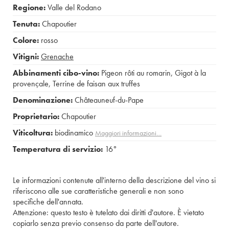
Regione:
Valle del Rodano
Tenuta:
Chapoutier
Colore:
rosso
Vitigni:
Grenache
Abbinamenti cibo-vino:
Pigeon rôti au romarin
,
Gigot à la
provençale
,
Terrine de faisan aux truffes
Denominazione:
Châteauneuf-du-Pape
Proprietario:
Chapoutier
Viticoltura:
biodinamico
Maggiori informazioni…
Temperatura di servizio:
16°
Le informazioni contenute all'interno della descrizione del vino si
riferiscono alle sue caratteristiche generali e non sono
specifiche dell'annata.
Attenzione: questo testo è tutelato dai diritti d'autore. È vietato
copiarlo senza previo consenso da parte dell'autore.