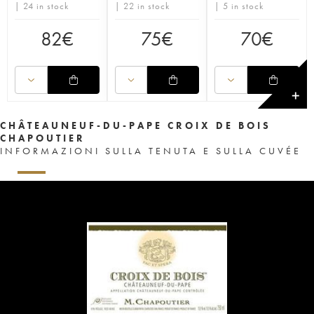
| 24 in stock
| 22 in stock
| 5 in stock
82
€
75
€
70
€
✕
CHÂTEAUNEUF-DU-PAPE CROIX DE BOIS
CHAPOUTIER
INFORMAZIONI SULLA TENUTA E SULLA CUVÉE