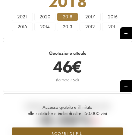
2018
2021
2020
2018
2017
2016
2015
2014
2013
2012
2011
2010
2009
2008
2007
2006
2005
2004
2003
2002
2001
Quotazione attuale
2000
1999
1998
46
€
(formato 75cl)
+
Andamento della quotazione in tempo reale
Accesso gratuito e illimitato
-0.26%
alle statistiche e indici di oltre 150.000 vini
Tendenza al ribasso per il valore dell'annata 2018 nel 2026 rispetto
SCOPRI DI PIÙ