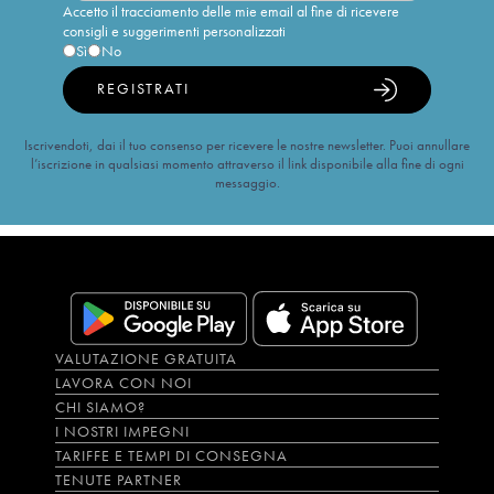
Accetto il tracciamento delle mie email al fine di ricevere
consigli e suggerimenti personalizzati
Sì
No
REGISTRATI
Iscrivendoti, dai il tuo consenso per ricevere le nostre newsletter. Puoi annullare
l’iscrizione in qualsiasi momento attraverso il link disponibile alla fine di ogni
messaggio.
VALUTAZIONE GRATUITA
LAVORA CON NOI
CHI SIAMO?
I NOSTRI IMPEGNI
TARIFFE E TEMPI DI CONSEGNA
TENUTE PARTNER