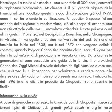
Hermitage. La tenuta si estende su una superficie di 300 ettari, convertiti
in agricoltura biodinamica. Attualmente è il più grande vigneto della
Francia ad aver adottato questo metodo di coltivazione già dal 1999,
anno in cui ha ottenuto la certificazione. Chapoutier è spesso l’ultima
azienda della regione a vendemmiare, ciò allo scopo di ottenere una
maturità ottimale delle uve. Il know-how aziendale è stato poi esteso ad
altri vigneti: in Provenza, nel Beaujolais, a Roussillon, nella Champagne,
in Alsazia, in Portogallo e persino nell’Australia del sud. La storia di
famiglia ha inizio nel 1808, ma è nel 1879 che vengono definiti i
contorni, quando Polydor Chapoutier acquista alcuni ettari di vigne per
dar vita ad un’attività di produzione e vendita di vino. Da allora, sette
generazioni si sono succedute alla guida della tenuta, fino a Michel
Chapoutier. Oggi Michel si avvale dell'aiuto dei figli Mathilde e Maxime,
che insiemea lui si impegnano per valorizzare e rendere onore alle
diverse aree del Rodano in cui sono presenti, ma non solo. Particolarità:
dal 1996 tutte le etichette prodotte da Chapoutier sono trascritte in
Braille.
Informazioni sulla cuvée
A base di grenache in purezza, la Croix de Bois di Chapoutier nasce sui
terreni tipici di Châteauneuf, grandi
galets roulés
e argille ross