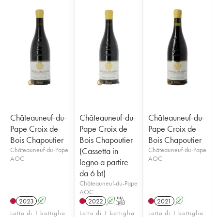
Châteauneuf-du-
Châteauneuf-du-
Châteauneuf-du-
Pape Croix de
Pape Croix de
Pape Croix de
Bois Chapoutier
Bois Chapoutier
Bois Chapoutier
Châteauneuf-du-Pape
(Cassetta in
Châteauneuf-du-Pape
AOC
AOC
legno a partire
da 6 bt)
Châteauneuf-du-Pape
AOC
2023
A
2022
A
T
2021
A
Lotto di 1 bottiglia
Lotto di 1 bottiglia
Lotto di 1 bottiglia