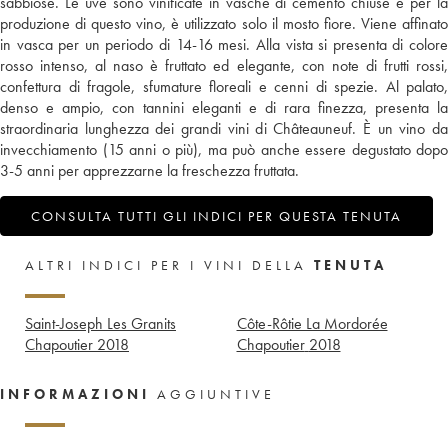
sabbiose. Le uve sono vinificate in vasche di cemento chiuse e per la
produzione di questo vino, è utilizzato solo il mosto fiore. Viene affinato
in vasca per un periodo di 14-16 mesi. Alla vista si presenta di colore
rosso intenso, al naso è fruttato ed elegante, con note di frutti rossi,
confettura di fragole, sfumature floreali e cenni di spezie. Al palato,
denso e ampio, con tannini eleganti e di rara finezza, presenta la
straordinaria lunghezza dei grandi vini di Châteauneuf. È un vino da
invecchiamento (15 anni o più), ma può anche essere degustato dopo
3-5 anni per apprezzarne la freschezza fruttata.
CONSULTA TUTTI GLI INDICI PER QUESTA TENUTA
ALTRI INDICI PER I VINI DELLA
TENUTA
Saint-Joseph Les Granits
Côte-Rôtie La Mordorée
Chapoutier
2018
Chapoutier
2018
INFORMAZIONI
AGGIUNTIVE