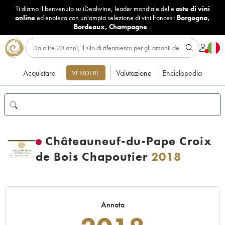
Ti diamo il benvenuto su iDealwine, leader mondiale delle
aste di vini
online
ed enoteca con un'ampia selezione di vini francesi:
Borgogna
,
Bordeaux
,
Champagne
...
Acquistare
Valutazione
Enciclopedia
VENDERE
Châteauneuf-du-Pape Croix
de Bois Chapoutier
2018
Annata