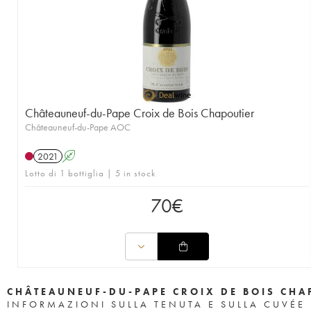
Châteauneuf-du-Pape Croix de Bois Chapoutier
Châteauneuf-du-Pape AOC
2021
A
Lotto di 1 bottiglia | 5 in stock
70
€
CHÂTEAUNEUF-DU-PAPE CROIX DE BOIS CHA
INFORMAZIONI SULLA TENUTA E SULLA CUVÉE