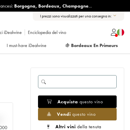
rancesi:
Borgogna
,
Bordeaux
,
Champagne
...
I prezzi sono visualizzati per una consegna in:
ici iDealwine
Enciclopedia del vino
I must-have iDealwine
🍇
Bordeaux En Primeurs
Acquista
questo vino
Vendi
questo vino
n
Altri vini
della tenuta
0.000