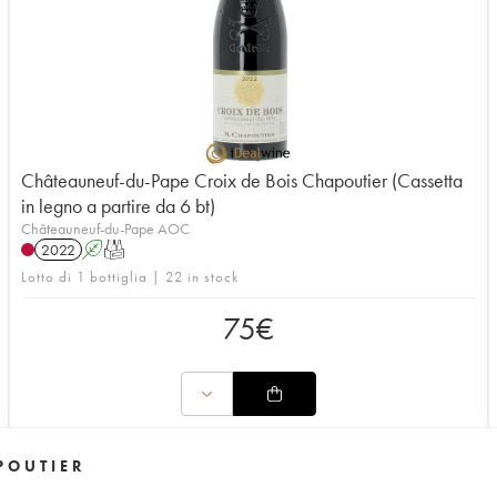
Châteauneuf-du-Pape Croix de Bois Chapoutier (Cassetta
in legno a partire da 6 bt)
Châteauneuf-du-Pape AOC
2022
A
T
Lotto di 1 bottiglia | 22 in stock
75
€
POUTIER