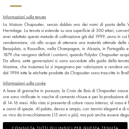
Informazioni sulla tenuta
La Maison Chapoutier, senza dubbio uno dei nomi di punta della Va
Hermitage. La tenuta si estende su una superficie di 300 ettari, convert
aver adottato questo metodo di coltivazione già dal 1999, anno in cui h
vendemmiare, ciò allo scopo di ottenere una maturità ottimale delle 
Beaujolais, a Roussillon, nella Champagne, in Alsazia, in Portogallo e 
1879 che vengono definiti i contorni, quando Polydor Chapoutier acquista
Da allora, sette generazioni si sono succedute alla guida della tenuta
Maxime, che insiemea lui si impegnano per valorizzare e rendere onor
dal 1996 tutte le etichette prodotte da Chapoutier sono trascritte in Brail
Informazioni sulla cuvée
A base di grenache in purezza, la Croix de Bois di Chapoutier nasce s
uve sono vinificate in vasche di cemento chiuse e per la produzione di q
di 14-16 mesi. Alla vista si presenta di colore rosso intenso, al naso è fr
e cenni di spezie. Al palato, denso e ampio, con tannini eleganti e di 
un vino da invecchiamento (15 anni o più), ma può anche essere degus
CONSULTA TUTTI GLI INDICI PER QUESTA TENUTA