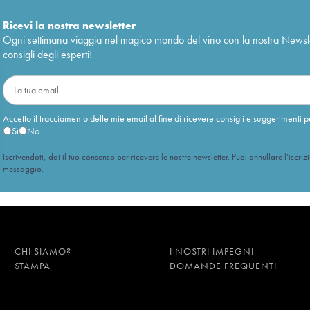
Ricevi la nostra newsletter
Ogni settimana viaggia nel magico mondo del vino con la nostra Newslette
consigli degli esperti!
Accetto il tracciamento delle mie email al fine di ricevere consigli e suggerimenti p
Sì
No
Iscrivendoti, dai il tuo consenso per ricevere le nostre newsletter. Puoi annullare l’iscriz
messaggio.
CHI SIAMO?
I NOSTRI IMPEGNI
STAMPA
DOMANDE FREQUENTI