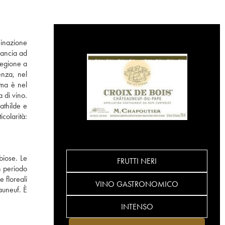
minazione
rancia ad
regione a
enza, nel
 ma è nel
 di vino.
athilde e
colarità:
biose. Le
FRUTTI NERI
n periodo
e floreali
VINO GASTRONOMICO
auneuf. È
INTENSO