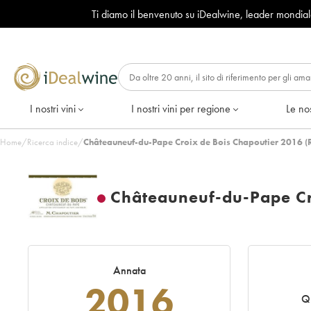
Ti diamo il benvenuto su iDealwine, leader mondia
I nostri vini
I nostri vini per regione
Le nos
Home
/
Ricerca indice
/
Châteauneuf-du-Pape Croix de Bois Chapoutier 2016 (
Châteauneuf-du-Pape Cr
Annata
2016
Q