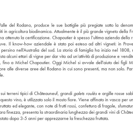
lle del Rodano, produce le sue bottiglie più pregiate sotto la deno
iti in agricoltura biodinamica. Attualmente è il più grande vigneto della F
a ottenuto la certificazione. Chapoutier è spesso l’ultima azienda della 
uve. Il know-how aziendale è stato poi esteso ad altri vigneti: in Prov
persino nell’Australia del sud. La storia di famiglia ha inizio nel 1808,
 alcuni ettari di vigne per dar vita ad un’attività di produzione e vendita
, fino a Michel Chapoutier. Oggi Michel si avvale dell'aiuto dei figli M
e alle diverse aree del Rodano in cui sono presenti, ma non solo. Parti
le.
ui terreni tipici di Châteauneuf, grandi
galets roulés
e argille rosse sab
uesto vino, è utilizzato solo il mosto fiore. Viene affinato in vasca per u
uttato ed elegante, con note di frutti rossi, confettura di fragole, sfumatur
rara finezza, presenta la straordinaria lunghezza dei grandi vini di Châte
tato dopo 3-5 anni per apprezzarne la freschezza fruttata.