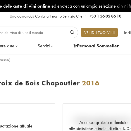
le delle
aste di vini online
ed enoteca con un'ampia selezione di vini f
Una domanda?
Contatta il nostro Servizio Clienti
|
+33 1 56 05 86 10
Ind
VENDI I TUOI VINI
tre aste
Servizi
✨Personal Sommelier
Rosso)
oix de Bois Chapoutier
2016
Andamento della quotazione i
Accesso gratuito e illimitato
uotazione attuale
tempo reale
alle statistiche e indici di oltre 15