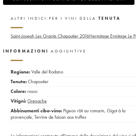
ALTRI INDICI PER I VINI DELLA
TENUTA
Saint-Joseph Les Granits Chapoutier
2016
Hermitage Ermitage Le P
INFORMAZIONI
AGGIUNTIVE
Regione:
Valle del Rodano
Tenuta:
Chapoutier
Colore:
rosso
Vitigni:
Grenache
Abbinamenti cibo-vino:
Pigeon rôti au romarin
,
Gigot à la
provençale
,
Terrine de faisan aux truffes
Le informazioni contenute all'interno della descrizione del vino si r