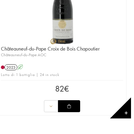
Châteauneuf-du-Pape Croix de Bois Chapoutier
Châteauneuf-du-Pape AOC
2023
A
Lotto di 1 bottiglia | 24 in stock
82
€
✕