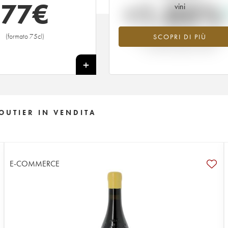
77
€
+1.05%
vini
(formato 75cl)
SCOPRI DI PIÙ
Valore in aumento per l'annata 201
nel 2026 rispetto al 2025
+
OUTIER IN VENDITA
E-COMMERCE