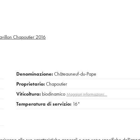
avillon Chapoutier
2016
Denominazione:
Châteauneuf-du-Pape
Proprietario:
Chapoutier
Viticoltura:
biodinamico
Maggiori informazioni…
Temperatura di servizio:
16°
iferiscono alle sue caratteristiche generali e non sono specifiche dell'anna