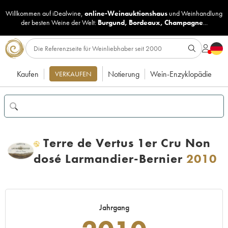
Willkommen auf iDealwine,
online-Weinauktionshaus
und
Weinhandlung
der besten Weine der Welt:
Burgund
,
Bordeaux
,
Champagne
...
Kaufen
Notierung
Wein-Enzyklopädie
VERKAUFEN
Terre de Vertus 1er Cru Non
H
dosé Larmandier-Bernier
2010
Jahrgang