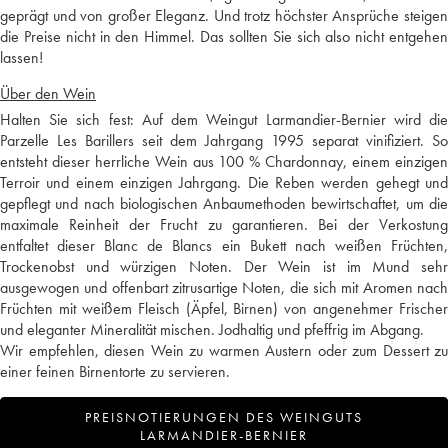
geprägt und von großer Eleganz. Und trotz höchster Ansprüche steigen
die Preise nicht in den Himmel. Das sollten Sie sich also nicht entgehen
lassen!
Über den Wein
Halten Sie sich fest: Auf dem Weingut Larmandier-Bernier wird die
Parzelle Les Barillers seit dem Jahrgang 1995 separat vinifiziert. So
entsteht dieser herrliche Wein aus 100 % Chardonnay, einem einzigen
Terroir und einem einzigen Jahrgang. Die Reben werden gehegt und
gepflegt und nach biologischen Anbaumethoden bewirtschaftet, um die
maximale Reinheit der Frucht zu garantieren. Bei der Verkostung
entfaltet dieser Blanc de Blancs ein Bukett nach weißen Früchten,
Trockenobst und würzigen Noten. Der Wein ist im Mund sehr
ausgewogen und offenbart zitrusartige Noten, die sich mit Aromen nach
Früchten mit weißem Fleisch (Äpfel, Birnen) von angenehmer Frischer
und eleganter Mineralität mischen. Jodhaltig und pfeffrig im Abgang.
Wir empfehlen, diesen Wein zu warmen Austern oder zum Dessert zu
einer feinen Birnentorte zu servieren.
PREISNOTIERUNGEN DES WEINGUTS
LARMANDIER-BERNIER