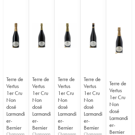
Terre de
Terre de
Terre de
Terre de
Terre de
Vertus
Vertus
Vertus
Vertus
Vertus
1er Cru
1er Cru
1er Cru
1er Cru
1er Cru
Non
Non
Non
Non
Non
dosé
dosé
dosé
dosé
dosé
Larmandi
Larmandi
Larmandi
Larmandi
Larmandi
er-
er-
er-
er-
er-
Bernier
Bernier
Bernier
Bernier
Bernier
Champagn
Champagn
Champagn
Champagn