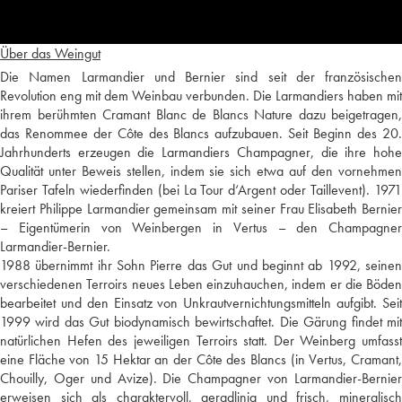
Über das Weingut
Die Namen Larmandier und Bernier sind seit der französischen
Revolution eng mit dem Weinbau verbunden. Die Larmandiers haben mit
ihrem berühmten Cramant Blanc de Blancs Nature dazu beigetragen,
das Renommee der Côte des Blancs aufzubauen. Seit Beginn des 20.
Jahrhunderts erzeugen die Larmandiers Champagner, die ihre hohe
Qualität unter Beweis stellen, indem sie sich etwa auf den vornehmen
Pariser Tafeln wiederfinden (bei La Tour d‘Argent oder Taillevent). 1971
kreiert Philippe Larmandier gemeinsam mit seiner Frau Elisabeth Bernier
– Eigentümerin von Weinbergen in Vertus – den Champagner
Larmandier-Bernier.
1988 übernimmt ihr Sohn Pierre das Gut und beginnt ab 1992, seinen
verschiedenen Terroirs neues Leben einzuhauchen, indem er die Böden
bearbeitet und den Einsatz von Unkrautvernichtungsmitteln aufgibt. Seit
1999 wird das Gut biodynamisch bewirtschaftet. Die Gärung findet mit
natürlichen Hefen des jeweiligen Terroirs statt. Der Weinberg umfasst
eine Fläche von 15 Hektar an der Côte des Blancs (in Vertus, Cramant,
Chouilly, Oger und Avize). Die Champagner von Larmandier-Bernier
erweisen sich als charaktervoll, geradlinig und frisch, mineralisch