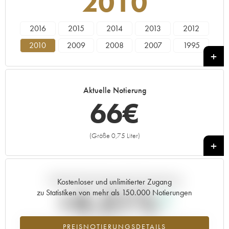
2010
2016
2015
2014
2013
2012
2010
2009
2008
2007
1995
----
Aktuelle Notierung
66
€
(Größe 0,75 Liter)
+
Aktuelle Entwicklung der Preisnotierung
Kostenloser und unlimitierter Zugang
+4.51%
zu Statistiken von mehr als 150.000 Notierungen
Preisanstiegs des Jahrgangs 2010 im Jahr 2026 im Vergleich zum
PREISNOTIERUNGSDETAILS