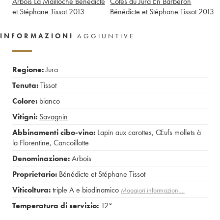
Arbois La Mailloche Bénédicte
Côtes du Jura En Barberon
et Stéphane Tissot
2013
Bénédicte et Stéphane Tissot
2013
INFORMAZIONI
AGGIUNTIVE
Regione:
Jura
Tenuta:
Tissot
Colore:
bianco
Vitigni:
Savagnin
Abbinamenti cibo-vino:
Lapin aux carottes
,
Œufs mollets à
la Florentine
,
Cancoillotte
Denominazione:
Arbois
Proprietario:
Bénédicte et Stéphane Tissot
Viticoltura:
triple A e biodinamico
Maggiori informazioni…
Temperatura di servizio:
12°