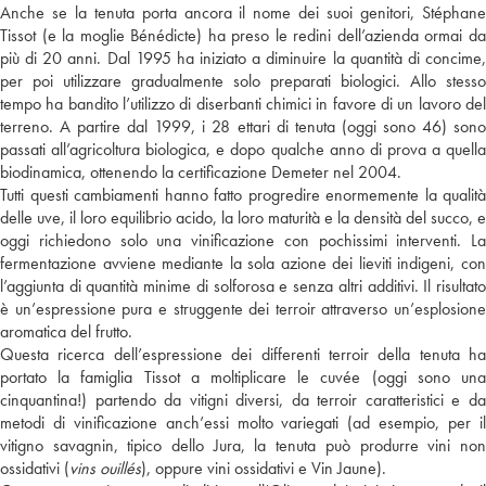
Anche se la tenuta porta ancora il nome dei suoi genitori, Stéphane
Tissot (e la moglie Bénédicte) ha preso le redini dell’azienda ormai da
più di 20 anni. Dal 1995 ha iniziato a diminuire la quantità di concime,
per poi utilizzare gradualmente solo preparati biologici. Allo stesso
tempo ha bandito l’utilizzo di diserbanti chimici in favore di un lavoro del
terreno. A partire dal 1999, i 28 ettari di tenuta (oggi sono 46) sono
passati all’agricoltura biologica, e dopo qualche anno di prova a quella
biodinamica, ottenendo la certificazione Demeter nel 2004.
Tutti questi cambiamenti hanno fatto progredire enormemente la qualità
delle uve, il loro equilibrio acido, la loro maturità e la densità del succo, e
oggi richiedono solo una vinificazione con pochissimi interventi. La
fermentazione avviene mediante la sola azione dei lieviti indigeni, con
l’aggiunta di quantità minime di solforosa e senza altri additivi. Il risultato
è un’espressione pura e struggente dei terroir attraverso un’esplosione
aromatica del frutto.
Questa ricerca dell’espressione dei differenti terroir della tenuta ha
portato la famiglia Tissot a moltiplicare le cuvée (oggi sono una
cinquantina!) partendo da vitigni diversi, da terroir caratteristici e da
metodi di vinificazione anch’essi molto variegati (ad esempio, per il
vitigno savagnin, tipico dello Jura, la tenuta può produrre vini non
ossidativi (
vins ouillés
), oppure vini ossidativi e Vin Jaune).