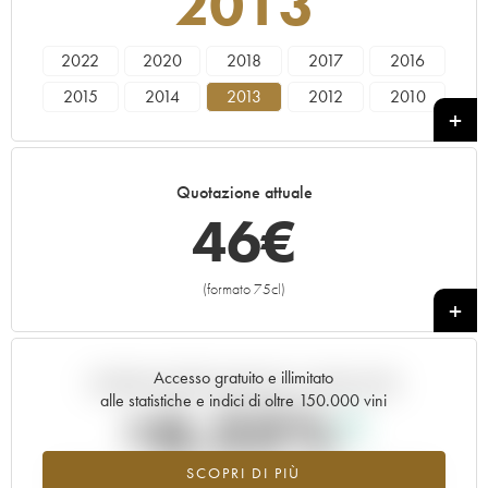
2013
2022
2020
2018
2017
2016
2015
2014
2013
2012
2010
2009
2008
2007
2005
2004
2003
2002
2001
1999
1998
Quotazione attuale
46
€
(formato 75cl)
+
Accesso gratuito e illimitato
Andamento della quotazione in tempo reale
alle statistiche e indici di oltre 150.000 vini
+6.55%
SCOPRI DI PIÙ
Valore in aumento per l'annata 2013 nel 2026 rispetto al 2025