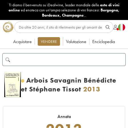
Ti diamo il benvenuto su iDealwine, leader mondiale delle
aste di vini
online
ed enoteca con un'ampia selezione di vini francesi:
Borgogna
,
Bordeaux
,
Champagne
...
Acquistare
Valutazione
Enciclopedia
VENDERE
Arbois Savagnin Bénédicte
et Stéphane Tissot
2013
Annata