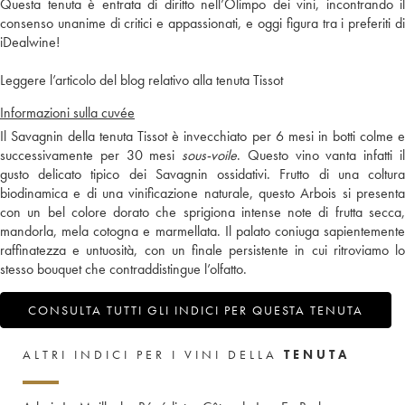
Questa tenuta è entrata di diritto nell’Olimpo dei vini, incontrando il
consenso unanime di critici e appassionati, e oggi figura tra i preferiti di
iDealwine!
Leggere l’articolo del blog relativo alla tenuta Tissot
Informazioni sulla cuvée
Il Savagnin della tenuta Tissot è invecchiato per 6 mesi in botti colme e
successivamente per 30 mesi
sous-voile
. Questo vino vanta infatti i
gusto delicato tipico dei Savagnin ossidativi. Frutto di una coltura
biodinamica e di una vinificazione naturale, questo Arbois si presenta
con un bel colore dorato che sprigiona intense note di frutta secca,
mandorla, mela cotogna e marmellata. Il palato coniuga sapientemente
raffinatezza e untuosità, con un finale persistente in cui ritroviamo lo
stesso bouquet che contraddistingue l’olfatto.
CONSULTA TUTTI GLI INDICI PER QUESTA TENUTA
ALTRI INDICI PER I VINI DELLA
TENUTA