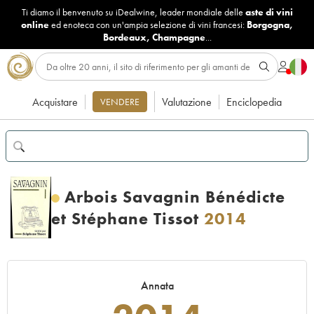
Ti diamo il benvenuto su iDealwine, leader mondiale delle
aste di vini
online
ed enoteca con un'ampia selezione di vini francesi:
Borgogna
,
Bordeaux
,
Champagne
...
Acquistare
Valutazione
Enciclopedia
VENDERE
Arbois Savagnin Bénédicte
et Stéphane Tissot
2014
Annata