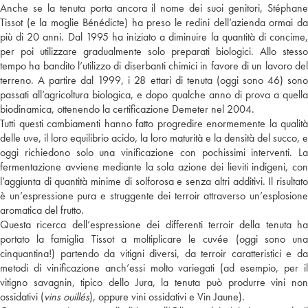
Anche se la tenuta porta ancora il nome dei suoi genitori, Stéphane
Tissot (e la moglie Bénédicte) ha preso le redini dell’azienda ormai da
più di 20 anni. Dal 1995 ha iniziato a diminuire la quantità di concime,
per poi utilizzare gradualmente solo preparati biologici. Allo stesso
tempo ha bandito l’utilizzo di diserbanti chimici in favore di un lavoro del
terreno. A partire dal 1999, i 28 ettari di tenuta (oggi sono 46) sono
passati all’agricoltura biologica, e dopo qualche anno di prova a quella
biodinamica, ottenendo la certificazione Demeter nel 2004.
Tutti questi cambiamenti hanno fatto progredire enormemente la qualità
delle uve, il loro equilibrio acido, la loro maturità e la densità del succo, e
oggi richiedono solo una vinificazione con pochissimi interventi. La
fermentazione avviene mediante la sola azione dei lieviti indigeni, con
l’aggiunta di quantità minime di solforosa e senza altri additivi. Il risultato
è un’espressione pura e struggente dei terroir attraverso un’esplosione
aromatica del frutto.
Questa ricerca dell’espressione dei differenti terroir della tenuta ha
portato la famiglia Tissot a moltiplicare le cuvée (oggi sono una
cinquantina!) partendo da vitigni diversi, da terroir caratteristici e da
metodi di vinificazione anch’essi molto variegati (ad esempio, per il
vitigno savagnin, tipico dello Jura, la tenuta può produrre vini non
ossidativi (
vins ouillés
), oppure vini ossidativi e Vin Jaune).