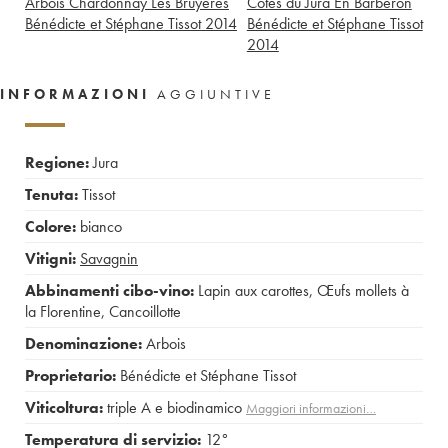
Arbois Chardonnay Les Bruyères
Côtes du Jura En Barberon
Bénédicte et Stéphane Tissot
2014
Bénédicte et Stéphane Tissot
2014
INFORMAZIONI
AGGIUNTIVE
Regione:
Jura
Tenuta:
Tissot
Colore:
bianco
Vitigni:
Savagnin
Abbinamenti cibo-vino:
Lapin aux carottes
,
Œufs mollets à
la Florentine
,
Cancoillotte
Denominazione:
Arbois
Proprietario:
Bénédicte et Stéphane Tissot
Viticoltura:
triple A e biodinamico
Maggiori informazioni…
Temperatura di servizio:
12°