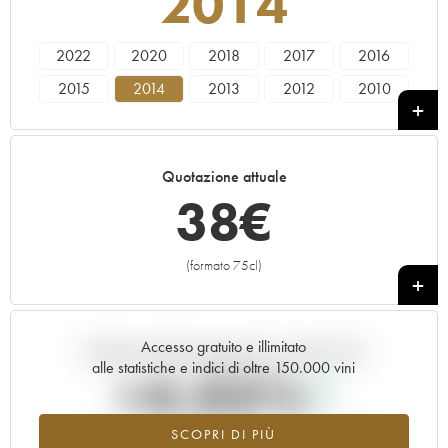
2014
2022
2020
2018
2017
2016
2015
2014
2013
2012
2010
2009
2008
2007
2005
2004
2003
2002
2001
1999
1998
Quotazione attuale
38
€
(formato 75cl)
+
Accesso gratuito e illimitato
Andamento della quotazione in tempo reale
alle statistiche e indici di oltre 150.000 vini
+4.03%
SCOPRI DI PIÙ
Valore in aumento per l'annata 2014 nel 2026 rispetto al 2025