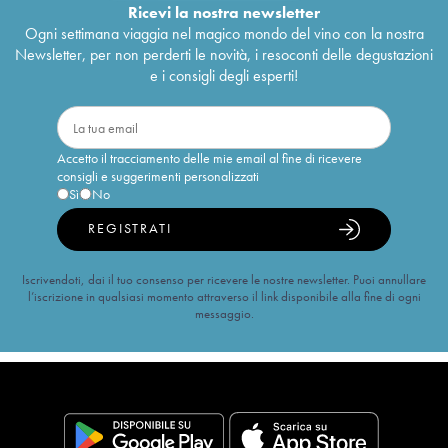
Ricevi la nostra newsletter
Ogni settimana viaggia nel magico mondo del vino con la nostra
Newsletter, per non perderti le novità, i resoconti delle degustazioni
e i consigli degli esperti!
Accetto il tracciamento delle mie email al fine di ricevere
consigli e suggerimenti personalizzati
Sì
No
REGISTRATI
Iscrivendoti, dai il tuo consenso per ricevere le nostre newsletter. Puoi annullare
l’iscrizione in qualsiasi momento attraverso il link disponibile alla fine di ogni
messaggio.