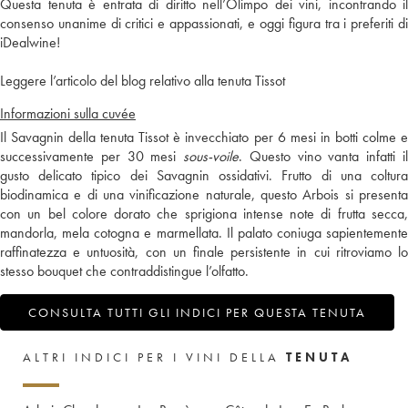
Questa tenuta è entrata di diritto nell’Olimpo dei vini, incontrando il
consenso unanime di critici e appassionati, e oggi figura tra i preferiti di
iDealwine!
Leggere l’articolo del blog relativo alla tenuta Tissot
Informazioni sulla cuvée
Il Savagnin della tenuta Tissot è invecchiato per 6 mesi in botti colme e
successivamente per 30 mesi
sous-voile
. Questo vino vanta infatti i
gusto delicato tipico dei Savagnin ossidativi. Frutto di una coltura
biodinamica e di una vinificazione naturale, questo Arbois si presenta
con un bel colore dorato che sprigiona intense note di frutta secca,
mandorla, mela cotogna e marmellata. Il palato coniuga sapientemente
raffinatezza e untuosità, con un finale persistente in cui ritroviamo lo
stesso bouquet che contraddistingue l’olfatto.
CONSULTA TUTTI GLI INDICI PER QUESTA TENUTA
ALTRI INDICI PER I VINI DELLA
TENUTA