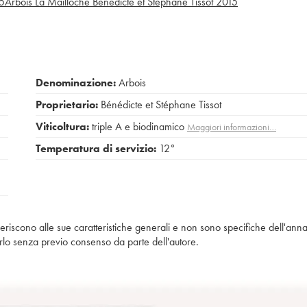
5
Arbois La Mailloche Bénédicte et Stéphane Tissot
2015
Denominazione:
Arbois
Proprietario:
Bénédicte et Stéphane Tissot
Viticoltura:
triple A e biodinamico
Maggiori informazioni…
Temperatura di servizio:
12°
iferiscono alle sue caratteristiche generali e non sono specifiche dell'anna
piarlo senza previo consenso da parte dell'autore.