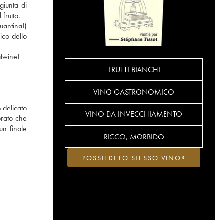
giunta di
 frutto.
uantina!)
pico dello
alwine!
FRUTTI BIANCHI
VINO GASTRONOMICO
o delicato
VINO DA INVECCHIAMENTO
orato che
un finale
RICCO, MORBIDO
POSSIEDI LO STESSO VINO?