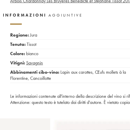
Arbois Chardonnay Les Bruyères Bénédicte et Stéphane Tissot
201
INFORMAZIONI
AGGIUNTIVE
Regione:
Jura
Tenuta:
Tissot
Colore:
bianco
Vitigni:
Savagnin
Abbinamenti cibo-vino:
Lapin aux carottes
,
Œufs mollets à la
Florentine
,
Cancoillotte
Le informazioni contenute all'interno della descrizione del vino si r
Attenzione: questo testo è tutelato dai diritti d'autore. È vietato co