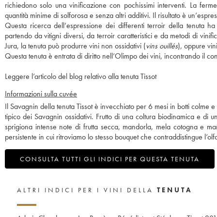
richiedono solo una vinificazione con pochissimi interventi. La ferme
quantità minime di solforosa e senza altri additivi. Il risultato è un’espr
Questa ricerca dell’espressione dei differenti terroir della tenuta h
partendo da vitigni diversi, da terroir caratteristici e da metodi di vini
Jura, la tenuta può produrre vini non ossidativi (
vins ouillés
), oppure vin
Questa tenuta è entrata di diritto nell’Olimpo dei vini, incontrando il con
Leggere l’articolo del blog relativo alla tenuta Tissot
Informazioni sulla cuvée
Il Savagnin della tenuta Tissot è invecchiato per 6 mesi in botti colm
tipico dei Savagnin ossidativi. Frutto di una coltura biodinamica e di 
sprigiona intense note di frutta secca, mandorla, mela cotogna e mar
persistente in cui ritroviamo lo stesso bouquet che contraddistingue l’olfa
CONSULTA TUTTI GLI INDICI PER QUESTA TENUTA
ALTRI INDICI PER I VINI DELLA
TENUTA