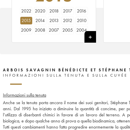
2022
2020
2018
2017
2016
2015
2014
2013
2012
2010
2009
2008
2007
2005
2004
2003
2002
2001
1999
1998
ARBOIS SAVAGNIN BÉNÉDICTE ET STÉPHANE 
INFORMAZIONI SULLA TENUTA E SULLA CUVÉE
Informazioni sulla tenuta
Anche se la tenuta porta ancora il nome dei suoi genitori, Stéphane T
anni. Dal 1995 ha iniziato a diminuire la quantità di concime, per po
l’utilizzo di diserbanti chimici in favore di un lavoro del terreno. A 
biologica, e dopo qualche anno di prova a quella biodinamica, ottenen
Tutti questi cambiamenti hanno fatto progredire enormemente la qualità d