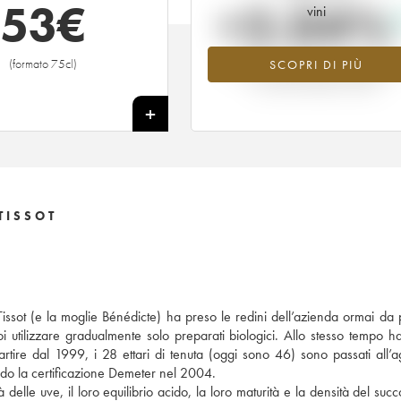
53
€
+2.04%
vini
(formato 75cl)
SCOPRI DI PIÙ
Valore in aumento per l'annata 201
nel 2026 rispetto al 2025
+
TISSOT
issot (e la moglie Bénédicte) ha preso le redini dell’azienda ormai da 
i utilizzare gradualmente solo preparati biologici. Allo stesso tempo h
partire dal 1999, i 28 ettari di tenuta (oggi sono 46) sono passati all’ag
do la certificazione Demeter nel 2004.
elle uve, il loro equilibrio acido, la loro maturità e la densità del succ