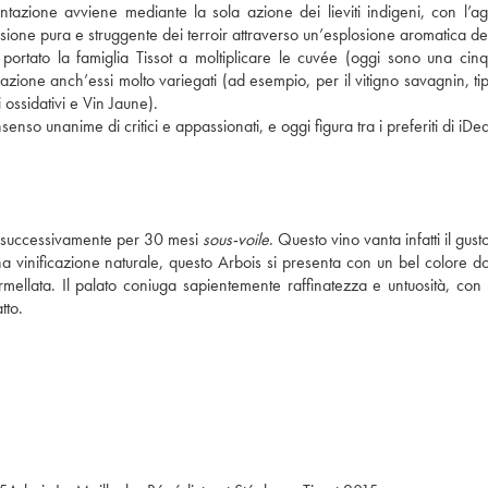
ntazione avviene mediante la sola azione dei lieviti indigeni, con l’ag
essione pura e struggente dei terroir attraverso un’esplosione aromatica del
a portato la famiglia Tissot a moltiplicare le cuvée (oggi sono una cinq
ficazione anch’essi molto variegati (ad esempio, per il vitigno savagnin, ti
i ossidativi e Vin Jaune).
senso unanime di critici e appassionati, e oggi figura tra i preferiti di iDe
e e successivamente per 30 mesi
sous-voile
. Questo vino vanta infatti il gust
una vinificazione naturale, questo Arbois si presenta con un bel colore d
mellata. Il palato coniuga sapientemente raffinatezza e untuosità, con 
tto.