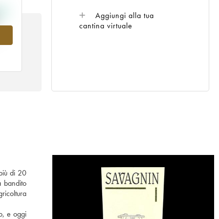
Aggiungi alla tua
cantina virtuale
5
più di 20
a bandito
ricoltura
o, e oggi