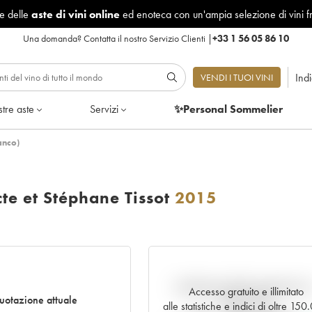
le delle
aste di vini online
ed enoteca con un'ampia selezione di vini f
Una domanda?
Contatta il nostro Servizio Clienti
|
+33 1 56 05 86 10
Ind
VENDI I TUOI VINI
tre aste
Servizi
✨Personal Sommelier
anco)
te et Stéphane Tissot
2015
Andamento della quotazione i
Accesso gratuito e illimitato
otazione attuale
tempo reale
alle statistiche e indici di oltre 15