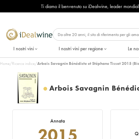
Ti diamo il benvenuto su iDealwine, leader mondia
I nostri vini
I nostri vini per regione
Le nos
Home
/
Ricerca indice
/
Arbois Savagnin Bénédicte et Stéphane Tissot 2015 (Bi
Arbois Savagnin Bénédic
Annata
2015
Qu