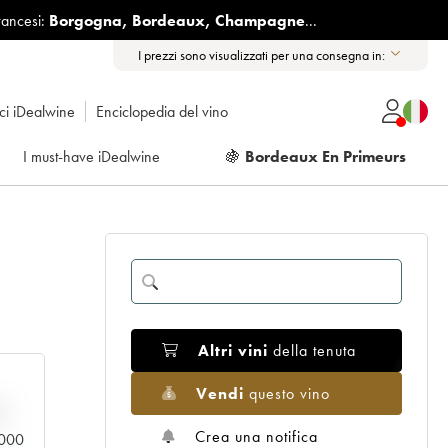
rancesi:
Borgogna
,
Bordeaux
,
Champagne
...
I prezzi sono visualizzati per una consegna in:
ici iDealwine
Enciclopedia del vino
I must-have iDealwine
🍇
Bordeaux En Primeurs
Altri vini
della tenuta
Vendi
questo vino
n
Crea una notifica
0.000