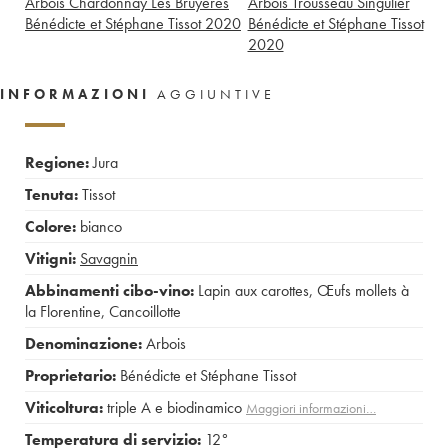
Arbois Chardonnay Les Bruyères
Arbois Trousseau Singulier
Bénédicte et Stéphane Tissot
2020
Bénédicte et Stéphane Tissot
2020
INFORMAZIONI
AGGIUNTIVE
Regione:
Jura
Tenuta:
Tissot
Colore:
bianco
Vitigni:
Savagnin
Abbinamenti cibo-vino:
Lapin aux carottes
,
Œufs mollets à
la Florentine
,
Cancoillotte
Denominazione:
Arbois
Proprietario:
Bénédicte et Stéphane Tissot
Viticoltura:
triple A e biodinamico
Maggiori informazioni…
Temperatura di servizio:
12°