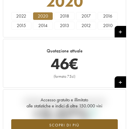
2020
2022
2020
2018
2017
2016
2015
2014
2013
2012
2010
2009
2008
2007
2005
2004
2003
2002
2001
1999
1998
Quotazione attuale
46
€
(formato 75cl)
+
Accesso gratuito e illimitato
Andamento della quotazione in tempo reale
alle statistiche e indici di oltre 150.000 vini
+2.57%
SCOPRI DI PIÙ
Valore in aumento per l'annata 2020 nel 2026 rispetto al 2025