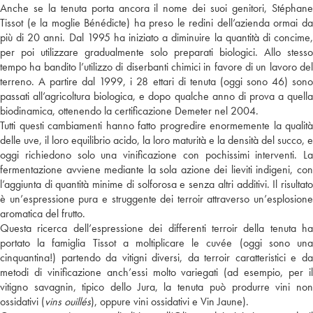
Anche se la tenuta porta ancora il nome dei suoi genitori, Stéphane
Tissot (e la moglie Bénédicte) ha preso le redini dell’azienda ormai da
più di 20 anni. Dal 1995 ha iniziato a diminuire la quantità di concime,
per poi utilizzare gradualmente solo preparati biologici. Allo stesso
tempo ha bandito l’utilizzo di diserbanti chimici in favore di un lavoro del
terreno. A partire dal 1999, i 28 ettari di tenuta (oggi sono 46) sono
passati all’agricoltura biologica, e dopo qualche anno di prova a quella
biodinamica, ottenendo la certificazione Demeter nel 2004.
Tutti questi cambiamenti hanno fatto progredire enormemente la qualità
delle uve, il loro equilibrio acido, la loro maturità e la densità del succo, e
oggi richiedono solo una vinificazione con pochissimi interventi. La
fermentazione avviene mediante la sola azione dei lieviti indigeni, con
l’aggiunta di quantità minime di solforosa e senza altri additivi. Il risultato
è un’espressione pura e struggente dei terroir attraverso un’esplosione
aromatica del frutto.
Questa ricerca dell’espressione dei differenti terroir della tenuta ha
portato la famiglia Tissot a moltiplicare le cuvée (oggi sono una
cinquantina!) partendo da vitigni diversi, da terroir caratteristici e da
metodi di vinificazione anch’essi molto variegati (ad esempio, per il
vitigno savagnin, tipico dello Jura, la tenuta può produrre vini non
ossidativi (
vins ouillés
), oppure vini ossidativi e Vin Jaune).