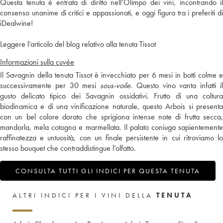
Questa tenuta è entrata di diritto nell’Olimpo dei vini, incontrando il
consenso unanime di critici e appassionati, e oggi figura tra i preferiti di
iDealwine!
Leggere l’articolo del blog relativo alla tenuta Tissot
Informazioni sulla cuvée
Il Savagnin della tenuta Tissot è invecchiato per 6 mesi in botti colme e
successivamente per 30 mesi
sous-voile
. Questo vino vanta infatti i
gusto delicato tipico dei Savagnin ossidativi. Frutto di una coltura
biodinamica e di una vinificazione naturale, questo Arbois si presenta
con un bel colore dorato che sprigiona intense note di frutta secca,
mandorla, mela cotogna e marmellata. Il palato coniuga sapientemente
raffinatezza e untuosità, con un finale persistente in cui ritroviamo lo
stesso bouquet che contraddistingue l’olfatto.
CONSULTA TUTTI GLI INDICI PER QUESTA TENUTA
ALTRI INDICI PER I VINI DELLA
TENUTA