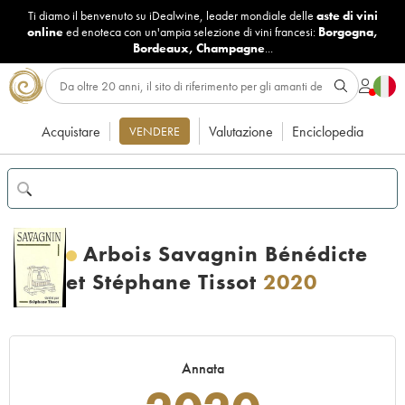
Ti diamo il benvenuto su iDealwine, leader mondiale delle
aste di vini
online
ed enoteca con un'ampia selezione di vini francesi:
Borgogna
,
Bordeaux
,
Champagne
...
Acquistare
Valutazione
Enciclopedia
VENDERE
Arbois Savagnin Bénédicte
et Stéphane Tissot
2020
Annata