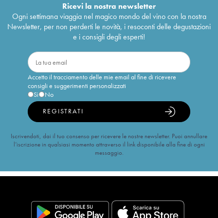
Ricevi la nostra newsletter
Ogni settimana viaggia nel magico mondo del vino con la nostra
Newsletter, per non perderti le novità, i resoconti delle degustazioni
e i consigli degli esperti!
Accetto il tracciamento delle mie email al fine di ricevere
consigli e suggerimenti personalizzati
Sì
No
REGISTRATI
Iscrivendoti, dai il tuo consenso per ricevere le nostre newsletter. Puoi annullare
l’iscrizione in qualsiasi momento attraverso il link disponibile alla fine di ogni
messaggio.