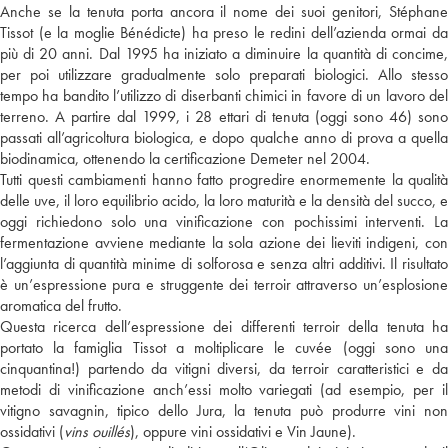
Anche se la tenuta porta ancora il nome dei suoi genitori, Stéphane
Tissot (e la moglie Bénédicte) ha preso le redini dell’azienda ormai da
più di 20 anni. Dal 1995 ha iniziato a diminuire la quantità di concime,
per poi utilizzare gradualmente solo preparati biologici. Allo stesso
tempo ha bandito l’utilizzo di diserbanti chimici in favore di un lavoro del
terreno. A partire dal 1999, i 28 ettari di tenuta (oggi sono 46) sono
passati all’agricoltura biologica, e dopo qualche anno di prova a quella
biodinamica, ottenendo la certificazione Demeter nel 2004.
Tutti questi cambiamenti hanno fatto progredire enormemente la qualità
delle uve, il loro equilibrio acido, la loro maturità e la densità del succo, e
oggi richiedono solo una vinificazione con pochissimi interventi. La
fermentazione avviene mediante la sola azione dei lieviti indigeni, con
l’aggiunta di quantità minime di solforosa e senza altri additivi. Il risultato
è un’espressione pura e struggente dei terroir attraverso un’esplosione
aromatica del frutto.
Questa ricerca dell’espressione dei differenti terroir della tenuta ha
portato la famiglia Tissot a moltiplicare le cuvée (oggi sono una
cinquantina!) partendo da vitigni diversi, da terroir caratteristici e da
metodi di vinificazione anch’essi molto variegati (ad esempio, per il
vitigno savagnin, tipico dello Jura, la tenuta può produrre vini non
ossidativi (
vins ouillés
), oppure vini ossidativi e Vin Jaune).