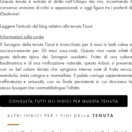
Questa tenuta è entrata di diritto nell’Olimpo dei vini, incontrando il
consenso unanime di critici e appassionati, e oggi figura tra i preferiti di
iDealwine!
Leggere l’articolo del blog relativo alla tenuta Tissot
Informazioni sulla cuvée
Il Savagnin della tenuta Tissot è invecchiato per 6 mesi in botti colme e
successivamente per 30 mesi
sous-voile
. Questo vino vanta infatti i
gusto delicato tipico dei Savagnin ossidativi. Frutto di una coltura
biodinamica e di una vinificazione naturale, questo Arbois si presenta
con un bel colore dorato che sprigiona intense note di frutta secca,
mandorla, mela cotogna e marmellata. Il palato coniuga sapientemente
raffinatezza e untuosità, con un finale persistente in cui ritroviamo lo
stesso bouquet che contraddistingue l’olfatto.
CONSULTA TUTTI GLI INDICI PER QUESTA TENUTA
ALTRI INDICI PER I VINI DELLA
TENUTA