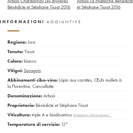
Arbois Chardonnay Les Bruyères
Arbois La Mailloche Bénédicte
Bénédicte et Stéphane Tissot
2016
et Stéphane Tissot
2016
INFORMAZIONI
AGGIUNTIVE
Regione:
Jura
Tenuta:
Tissot
Colore:
bianco
Vitigni:
Savagnin
Abbinamenti cibo-vino:
Lapin aux carottes
,
Œufs mollets à
la Florentine
,
Cancoillotte
Denominazione:
Arbois
Proprietario:
Bénédicte et Stéphane Tissot
Viticoltura:
triple A e biodinamico
Maggiori informazioni…
Temperatura di servizio:
12°