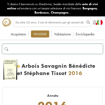
Ti diamo il benvenuto su iDealwine, leader mondiale delle
aste di vini
online
ed enoteca con un'ampia selezione di vini francesi:
Borgogna
,
Bordeaux
,
Champagne
...
Acquistare
Valutazione
Enciclopedia
VENDERE
Arbois Savagnin Bénédicte
et Stéphane Tissot
2016
Annata