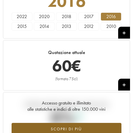
2016
2022
2020
2018
2017
2016
2015
2014
2013
2012
2010
2009
2008
2007
2005
2004
2003
2002
2001
1999
1998
Quotazione attuale
60
€
(formato 75cl)
+
Accesso gratuito e illimitato
Andamento della quotazione in tempo reale
alle statistiche e indici di oltre 150.000 vini
0%
SCOPRI DI PIÙ
Valore in aumento per l'annata 2016 nel 2026 rispetto al 2025