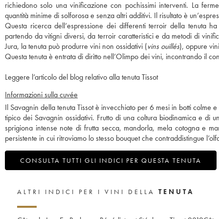
richiedono solo una vinificazione con pochissimi interventi. La ferme
quantità minime di solforosa e senza altri additivi. Il risultato è un’espr
Questa ricerca dell’espressione dei differenti terroir della tenuta h
partendo da vitigni diversi, da terroir caratteristici e da metodi di vini
Jura, la tenuta può produrre vini non ossidativi (
vins ouillés
), oppure vin
Questa tenuta è entrata di diritto nell’Olimpo dei vini, incontrando il con
Leggere l’articolo del blog relativo alla tenuta Tissot
Informazioni sulla cuvée
Il Savagnin della tenuta Tissot è invecchiato per 6 mesi in botti colm
tipico dei Savagnin ossidativi. Frutto di una coltura biodinamica e di 
sprigiona intense note di frutta secca, mandorla, mela cotogna e mar
persistente in cui ritroviamo lo stesso bouquet che contraddistingue l’olfa
CONSULTA TUTTI GLI INDICI PER QUESTA TENUTA
ALTRI INDICI PER I VINI DELLA
TENUTA