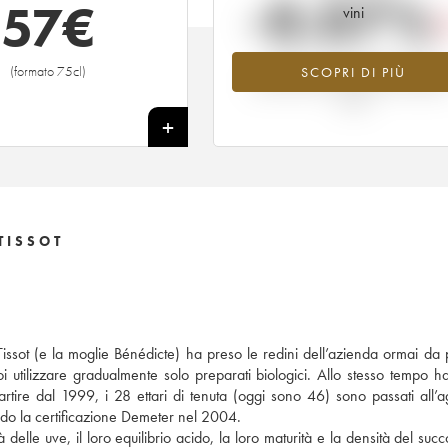
-0.07%
57
€
vini
Tendenza al ribasso per il valore
(formato 75cl)
SCOPRI DI PIÙ
dell'annata 2012 nel 2026 rispetto 
2025
+
TISSOT
issot (e la moglie Bénédicte) ha preso le redini dell’azienda ormai da 
i utilizzare gradualmente solo preparati biologici. Allo stesso tempo h
partire dal 1999, i 28 ettari di tenuta (oggi sono 46) sono passati all’ag
do la certificazione Demeter nel 2004.
elle uve, il loro equilibrio acido, la loro maturità e la densità del succ