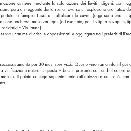
ntazione avviene mediante la sola azione dei lieviti indigeni, con l’ag
essione pura e struggente dei terroir attraverso un’esplosione aromatica del
a portato la famiglia Tissot a moltiplicare le cuvée (oggi sono una cinq
ficazione anch’essi molto variegati (ad esempio, per il vitigno savagnin, ti
i ossidativi e Vin Jaune).
senso unanime di critici e appassionati, e oggi figura tra i preferiti di iDe
e e successivamente per 30 mesi
sous-voile
. Questo vino vanta infatti il gust
una vinificazione naturale, questo Arbois si presenta con un bel colore d
mellata. Il palato coniuga sapientemente raffinatezza e untuosità, con 
tto.