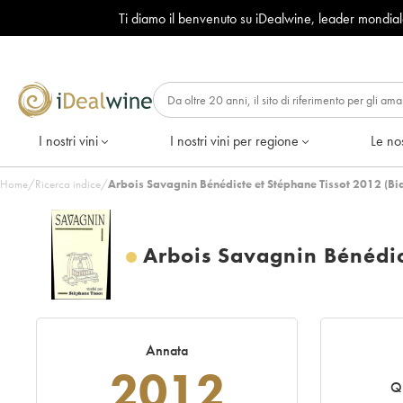
Ti diamo il benvenuto su iDealwine, leader mondia
I nostri vini
I nostri vini per regione
Le nos
Home
/
Ricerca indice
/
Arbois Savagnin Bénédicte et Stéphane Tissot 2012 (Bi
Arbois Savagnin Bénédic
Annata
2012
Qu