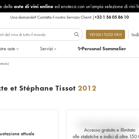
le delle
aste di vini online
ed enoteca con un'ampia selezione di vini f
Una domanda?
Contatta il nostro Servizio Clienti
|
+33 1 56 05 86 10
Ind
VENDI I TUOI VINI
tre aste
Servizi
✨Personal Sommelier
anco)
te et Stéphane Tissot
2012
Andamento della quotazione i
Accesso gratuito e illimitato
tempo reale
otazione attuale
alle statistiche e indici di oltre 15