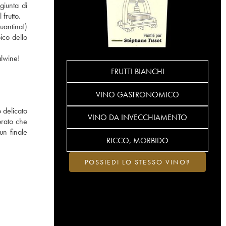
giunta di
 frutto.
uantina!)
pico dello
alwine!
FRUTTI BIANCHI
VINO GASTRONOMICO
o delicato
VINO DA INVECCHIAMENTO
orato che
un finale
RICCO, MORBIDO
POSSIEDI LO STESSO VINO?