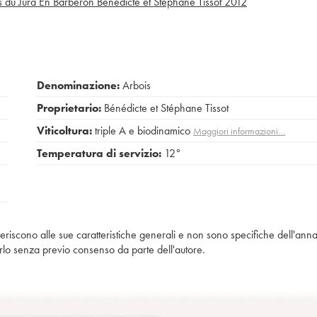
 du Jura En Barberon Bénédicte et Stéphane Tissot
2012
Denominazione:
Arbois
Proprietario:
Bénédicte et Stéphane Tissot
Viticoltura:
triple A e biodinamico
Maggiori informazioni…
Temperatura di servizio:
12°
iferiscono alle sue caratteristiche generali e non sono specifiche dell'anna
piarlo senza previo consenso da parte dell'autore.