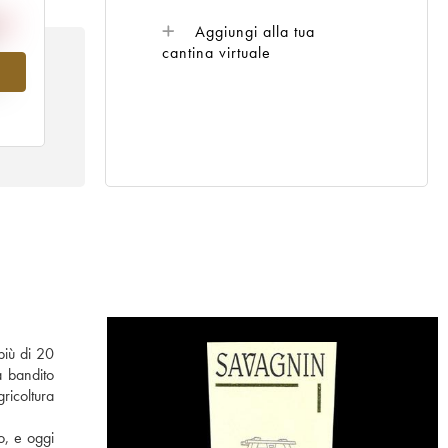
Aggiungi alla tua
cantina virtuale
al
più di 20
a bandito
ricoltura
o, e oggi