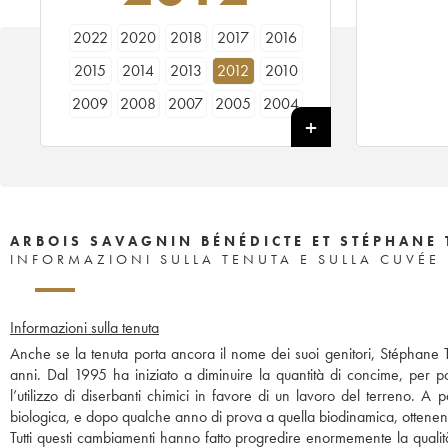
2022
2020
2018
2017
2016
2015
2014
2013
2012
2010
2009
2008
2007
2005
2004
2003
2002
2001
1999
1998
ARBOIS SAVAGNIN BÉNÉDICTE ET STÉPHANE 
INFORMAZIONI SULLA TENUTA E SULLA CUVÉE
Informazioni sulla tenuta
Anche se la tenuta porta ancora il nome dei suoi genitori, Stéphane T
anni. Dal 1995 ha iniziato a diminuire la quantità di concime, per po
l’utilizzo di diserbanti chimici in favore di un lavoro del terreno. A 
biologica, e dopo qualche anno di prova a quella biodinamica, ottenen
Tutti questi cambiamenti hanno fatto progredire enormemente la qualità d