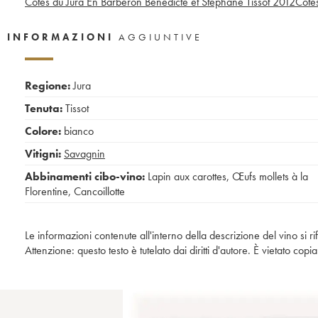
Côtes du Jura En Barberon Bénédicte et Stéphane Tissot
2012
Côtes
INFORMAZIONI
AGGIUNTIVE
Regione:
Jura
Tenuta:
Tissot
Colore:
bianco
Vitigni:
Savagnin
Abbinamenti cibo-vino:
Lapin aux carottes
,
Œufs mollets à la
Florentine
,
Cancoillotte
Le informazioni contenute all'interno della descrizione del vino si r
Attenzione: questo testo è tutelato dai diritti d'autore. È vietato co