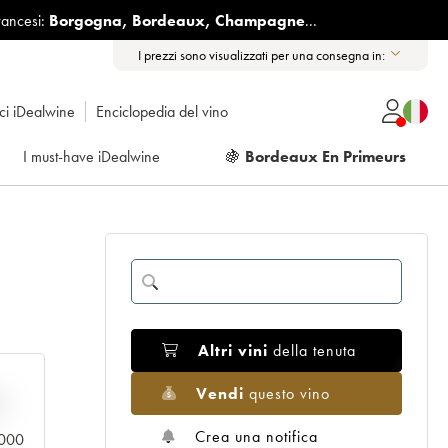
rancesi:
Borgogna
,
Bordeaux
,
Champagne
...
I prezzi sono visualizzati per una consegna in:
ici iDealwine
Enciclopedia del vino
I must-have iDealwine
🍇
Bordeaux En Primeurs
Altri vini
della tenuta
Vendi
questo vino
n
Crea una notifica
0.000