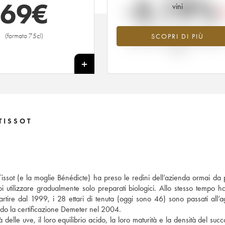
-3.19%
69
€
vini
Tendenza al ribasso per il valore
(formato 75cl)
SCOPRI DI PIÙ
dell'annata 2007 nel 2026 rispetto 
2025
+
TISSOT
issot (e la moglie Bénédicte) ha preso le redini dell’azienda ormai da 
i utilizzare gradualmente solo preparati biologici. Allo stesso tempo h
partire dal 1999, i 28 ettari di tenuta (oggi sono 46) sono passati all’ag
do la certificazione Demeter nel 2004.
elle uve, il loro equilibrio acido, la loro maturità e la densità del succ