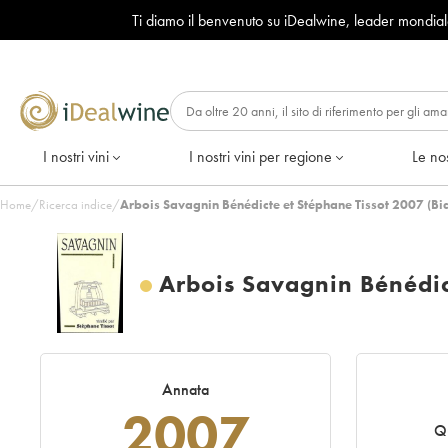
Ti diamo il benvenuto su iDealwine, leader mondia
I nostri vini
I nostri vini per regione
Le nos
Home
/
Ricerca indice
/
Arbois Savagnin Bénédicte et Stéphane Tissot 2007 (Bi
Arbois Savagnin Bénédic
Annata
2007
Qu