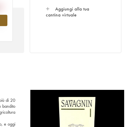
Aggiungi alla tua
cantina virtuale
al
più di 20
a bandito
ricoltura
o, e oggi