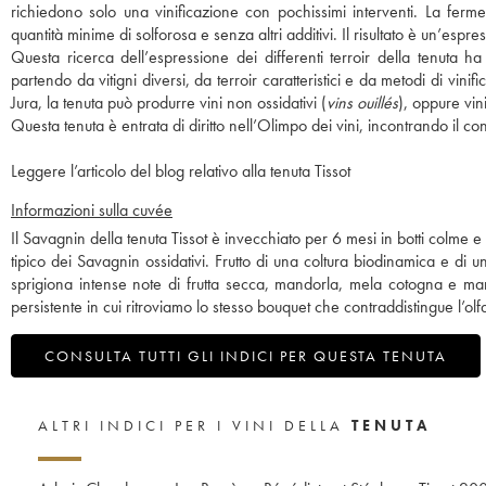
richiedono solo una vinificazione con pochissimi interventi. La ferme
quantità minime di solforosa e senza altri additivi. Il risultato è un’espr
Questa ricerca dell’espressione dei differenti terroir della tenuta h
partendo da vitigni diversi, da terroir caratteristici e da metodi di vini
Jura, la tenuta può produrre vini non ossidativi (
vins ouillés
), oppure vin
Questa tenuta è entrata di diritto nell’Olimpo dei vini, incontrando il con
Leggere l’articolo del blog relativo alla tenuta Tissot
Informazioni sulla cuvée
Il Savagnin della tenuta Tissot è invecchiato per 6 mesi in botti colm
tipico dei Savagnin ossidativi. Frutto di una coltura biodinamica e di 
sprigiona intense note di frutta secca, mandorla, mela cotogna e mar
persistente in cui ritroviamo lo stesso bouquet che contraddistingue l’olfa
CONSULTA TUTTI GLI INDICI PER QUESTA TENUTA
ALTRI INDICI PER I VINI DELLA
TENUTA