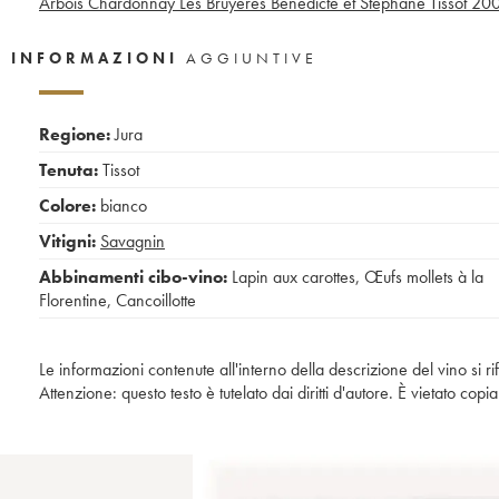
Arbois Chardonnay Les Bruyères Bénédicte et Stéphane Tissot
20
INFORMAZIONI
AGGIUNTIVE
Regione:
Jura
Tenuta:
Tissot
Colore:
bianco
Vitigni:
Savagnin
Abbinamenti cibo-vino:
Lapin aux carottes
,
Œufs mollets à la
Florentine
,
Cancoillotte
Le informazioni contenute all'interno della descrizione del vino si r
Attenzione: questo testo è tutelato dai diritti d'autore. È vietato co