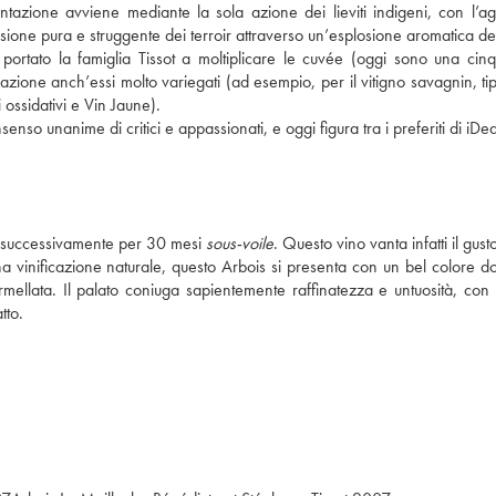
ntazione avviene mediante la sola azione dei lieviti indigeni, con l’ag
essione pura e struggente dei terroir attraverso un’esplosione aromatica del
a portato la famiglia Tissot a moltiplicare le cuvée (oggi sono una cinq
ficazione anch’essi molto variegati (ad esempio, per il vitigno savagnin, ti
i ossidativi e Vin Jaune).
senso unanime di critici e appassionati, e oggi figura tra i preferiti di iDe
e e successivamente per 30 mesi
sous-voile
. Questo vino vanta infatti il gust
una vinificazione naturale, questo Arbois si presenta con un bel colore d
mellata. Il palato coniuga sapientemente raffinatezza e untuosità, con 
tto.