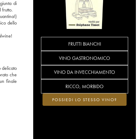
giunta di
 frutto.
uantina!)
pico dello
alwine!
FRUTTI BIANCHI
VINO GASTRONOMICO
o delicato
VINO DA INVECCHIAMENTO
orato che
un finale
RICCO, MORBIDO
POSSIEDI LO STESSO VINO?