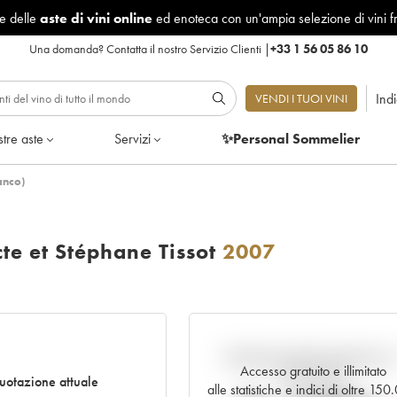
le delle
aste di vini online
ed enoteca con un'ampia selezione di vini f
Una domanda?
Contatta il nostro Servizio Clienti
|
+33 1 56 05 86 10
Ind
VENDI I TUOI VINI
tre aste
Servizi
✨Personal Sommelier
anco)
te et Stéphane Tissot
2007
Andamento della quotazione i
Accesso gratuito e illimitato
tempo reale
otazione attuale
alle statistiche e indici di oltre 15