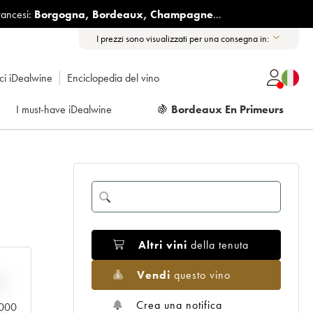
rancesi:
Borgogna
,
Bordeaux
,
Champagne
...
I prezzi sono visualizzati per una consegna in:
ici iDealwine
Enciclopedia del vino
I must-have iDealwine
🍇
Bordeaux En Primeurs
Altri vini
della tenuta
Vendi
questo vino
n
Crea una notifica
0.000