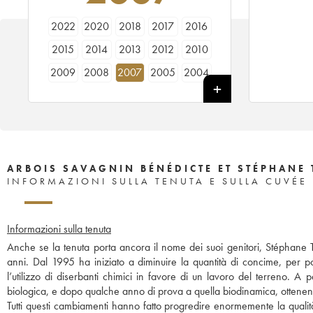
2022
2020
2018
2017
2016
2015
2014
2013
2012
2010
2009
2008
2007
2005
2004
2003
2002
2001
1999
1998
ARBOIS SAVAGNIN BÉNÉDICTE ET STÉPHANE 
INFORMAZIONI SULLA TENUTA E SULLA CUVÉE
Informazioni sulla tenuta
Anche se la tenuta porta ancora il nome dei suoi genitori, Stéphane T
anni. Dal 1995 ha iniziato a diminuire la quantità di concime, per po
l’utilizzo di diserbanti chimici in favore di un lavoro del terreno. A 
biologica, e dopo qualche anno di prova a quella biodinamica, ottenen
Tutti questi cambiamenti hanno fatto progredire enormemente la qualità d