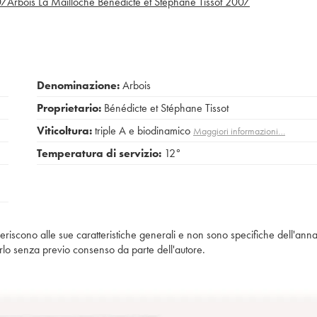
07
Arbois La Mailloche Bénédicte et Stéphane Tissot
2007
Denominazione:
Arbois
Proprietario:
Bénédicte et Stéphane Tissot
Viticoltura:
triple A e biodinamico
Maggiori informazioni…
Temperatura di servizio:
12°
iferiscono alle sue caratteristiche generali e non sono specifiche dell'anna
piarlo senza previo consenso da parte dell'autore.