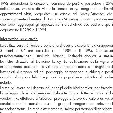
1992 abbandona la direzione, continuando però a possedere il 25%
della tenuta. Mentre dà vita alla tenuta Leroy, integrando bellissimi
appezzamenti vitati, acquisisce un casale ad Auxey-Duresses che
successivamente diventerà il Domaine d'Auvenay. È sotto questo nome
che sono raggruppati gli appezzamenti ereditati da suo padre e quelli
acquistati tra il 1989 e il 1995.
Informazioni sulla cuvée
Lalou Bize Leroy è l'unica proprietaria di questa piccola tenuta di appena
3 ettari e 87 are costruita tra il 1989 e il 1995. Conosciuta
principalmente per i suoi vini bianchi, l’azienda applica le stesse
tecniche utilizzate al Domaine Leroy. La coltivazione della vigna è
estremamente accurata. Le viti non vengono cimate e i lunghi tralci
intrecciati si ergono alti nel paesaggio borgognone e chiunque passi
accanto al vigneto della “regina di Borgogna” non potrà far altro che
notarlo.
La tenuta lavora nel rispetto dei principi della biodinamica, per favorire
lo sviluppo delle viti vengono utilizzate tisane fatte in casa e la
vendemmia, effettuata all’alba per proteggere le uve dal calore estivo, è
condotta con la massima cura. I grappoli vengono poi selezionati
meticolosamente. Le rese estremamente limitate permettono di anticipare