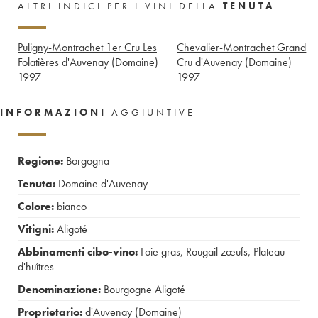
ALTRI INDICI PER I VINI DELLA
TENUTA
Puligny-Montrachet 1er Cru Les
Chevalier-Montrachet Grand
Folatières d'Auvenay (Domaine)
Cru d'Auvenay (Domaine)
1997
1997
INFORMAZIONI
AGGIUNTIVE
Regione:
Borgogna
Tenuta:
Domaine d'Auvenay
Colore:
bianco
Vitigni:
Aligoté
Abbinamenti cibo-vino:
Foie gras
,
Rougail zœufs
,
Plateau
d'huîtres
Denominazione:
Bourgogne Aligoté
Proprietario:
d'Auvenay (Domaine)