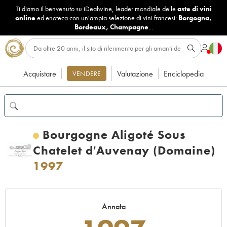
Ti diamo il benvenuto su iDealwine, leader mondiale delle
aste di vini
online
ed enoteca con un'ampia selezione di vini francesi:
Borgogna
,
Bordeaux
,
Champagne
...
Acquistare
Valutazione
Enciclopedia
VENDERE
Bourgogne Aligoté Sous
Chatelet d'Auvenay (Domaine)
1997
Annata