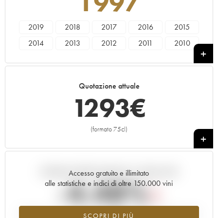
1997
2019
2018
2017
2016
2015
2014
2013
2012
2011
2010
2009
2008
2007
2006
2005
2004
2003
2002
2001
2000
Quotazione attuale
1999
1997
1293
€
(formato 75cl)
+
Andamento della quotazione in tempo reale
Accesso gratuito e illimitato
-4.48%
alle statistiche e indici di oltre 150.000 vini
Tendenza al ribasso per il valore dell'annata 1997 nel 2026 rispetto
SCOPRI DI PIÙ