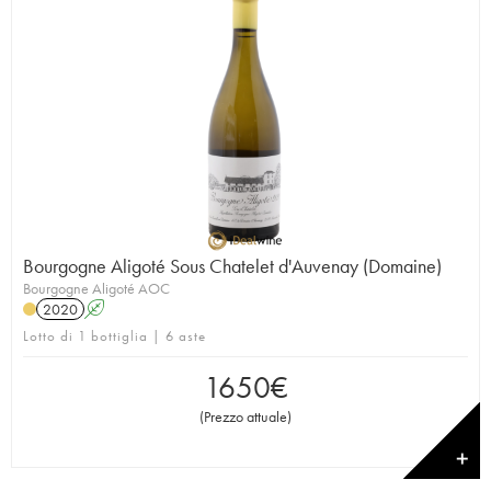
Bourgogne Aligoté Sous Chatelet d'Auvenay (Domaine)
Bourgogne Aligoté AOC
2020
A
Lotto di 1 bottiglia | 6 aste
1650
€
(
Prezzo attuale
)
✕