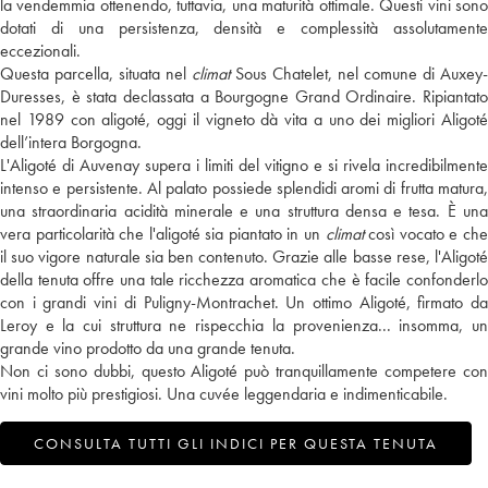
la vendemmia ottenendo, tuttavia, una maturità ottimale. Questi vini sono
dotati di una persistenza, densità e complessità assolutamente
eccezionali.
Questa parcella, situata nel
climat
Sous Chatelet, nel comune di Auxey-
Duresses, è stata declassata a Bourgogne Grand Ordinaire. Ripiantato
nel 1989 con aligoté, oggi il vigneto dà vita a uno dei migliori Aligoté
dell’intera Borgogna.
L'Aligoté di Auvenay supera i limiti del vitigno e si rivela incredibilmente
intenso e persistente. Al palato possiede splendidi aromi di frutta matura,
una straordinaria acidità minerale e una struttura densa e tesa. È una
vera particolarità che l'aligoté sia piantato in un
climat
così vocato e ch
il suo vigore naturale sia ben contenuto. Grazie alle basse rese, l'Aligoté
della tenuta offre una tale ricchezza aromatica che è facile confonderlo
con i grandi vini di Puligny-Montrachet. Un ottimo Aligoté, firmato da
Leroy e la cui struttura ne rispecchia la provenienza... insomma, un
grande vino prodotto da una grande tenuta.
Non ci sono dubbi, questo Aligoté può tranquillamente competere con
vini molto più prestigiosi. Una cuvée leggendaria e indimenticabile.
CONSULTA TUTTI GLI INDICI PER QUESTA TENUTA