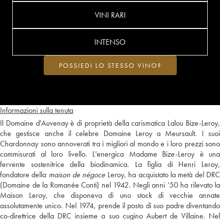
VINI RARI
INTENSO
POSSIEDI LO STESSO VINO?
Informazioni sulla tenuta
Il Domaine d'Auvenay è di proprietà della carismatica Lalou Bize-Leroy,
che gestisce anche il celebre Domaine Leroy a Meursault. I suoi
Chardonnay sono annoverati tra i migliori al mondo e i loro prezzi sono
commisurati al loro livello. L'energica Madame Bize-Leroy è una
fervente sostenitrice della biodinamica. La figlia di Henri Leroy,
fondatore della
maison de négoce
Leroy, ha acquistato la metà del DR
(Domaine de la Romanée Conti) nel 1942. Negli anni ‘50 ha rilevato la
Maison Leroy, che disponeva di uno stock di vecchie annate
assolutamente unico. Nel 1974, prende il posto di suo padre diventando
co-direttrice della DRC insieme a suo cugino Aubert de Villaine. Nel