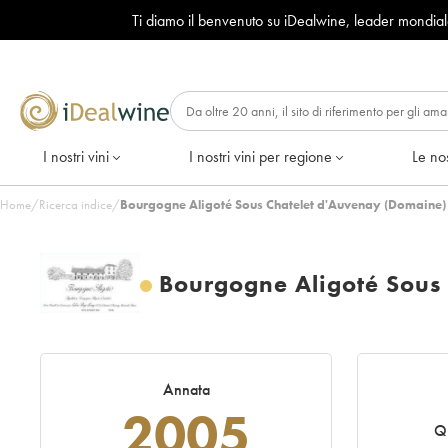
Ti diamo il benvenuto su iDealwine, leader mondia
I nostri vini
I nostri vini per regione
Le nos
Home
/
Ricerca indice
/
Bourgogne Aligoté Sous Chatelet d'Auvenay (Domaine)
Bourgogne Aligoté Sous
Annata
2005
Q