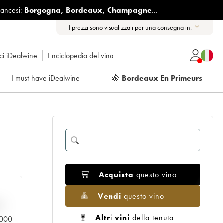
rancesi:
Borgogna
,
Bordeaux
,
Champagne
...
I prezzi sono visualizzati per una consegna in:
ici iDealwine
Enciclopedia del vino
I must-have iDealwine
🍇
Bordeaux En Primeurs
Acquista
questo vino
Vendi
questo vino
n
Altri vini
della tenuta
0.000