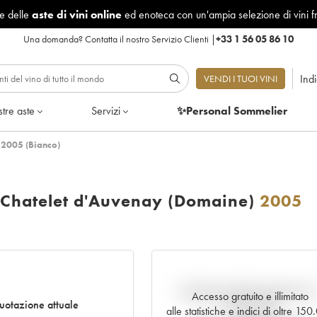
le delle
aste di vini online
ed enoteca con un'ampia selezione di vini f
Una domanda?
Contatta il nostro Servizio Clienti
|
+33 1 56 05 86 10
Ind
VENDI I TUOI VINI
tre aste
Servizi
✨Personal Sommelier
 2005 (Bianco)
 Chatelet d'Auvenay (Domaine)
2005
Andamento della quotazione i
Accesso gratuito e illimitato
uotazione attuale
tempo reale
alle statistiche e indici di oltre 15