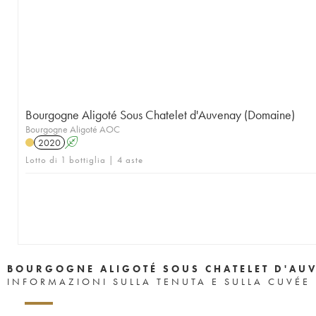
Bourgogne Aligoté Sous Chatelet d'Auvenay (Domaine)
Bourgogne Aligoté AOC
2020
A
Lotto di 1 bottiglia | 4 aste
BOURGOGNE ALIGOTÉ SOUS CHATELET D'AU
INFORMAZIONI SULLA TENUTA E SULLA CUVÉE