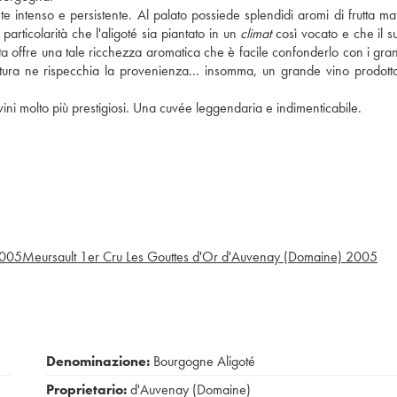
ente intenso e persistente. Al palato possiede splendidi aromi di frutta ma
particolarità che l'aligoté sia piantato in un
climat
così vocato e che il s
ta offre una tale ricchezza aromatica che è facile confonderlo con i grand
uttura ne rispecchia la provenienza... insomma, un grande vino prodot
ni molto più prestigiosi. Una cuvée leggendaria e indimenticabile.
005
Meursault 1er Cru Les Gouttes d'Or d'Auvenay (Domaine)
2005
Denominazione:
Bourgogne Aligoté
Proprietario:
d'Auvenay (Domaine)