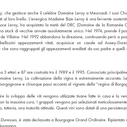
oy, che gestisce anche il celebre Domaine Leroy a Meursault. I suoi C
ti al loro livello. L'energica Madame Bize-Leroy è una fervente sostenitr
oce
Leroy, ha acquistato la metà del DRC (Domaine de la Romanée Co
no stock di vecchie annate assolutamente unico. Nel 1974, prende il pos
 de Villaine. Nel 1992 abbandona la direzione, continuando però a pos
bellissimi appezzamenti vitati, acquisisce un casale ad Auxey-Dure
che sono raggruppati gli appezzamenti ereditati da suo padre e quelli a
a 3 ettari e 87 are costruita tra il 1989 e il 1995. Conosciuta principalm
 Domaine Leroy. La coltivazione della vigna è estremamente accurata. Le
gio borgognone e chiunque passi accanto al vigneto della “regina di Borg
ire lo sviluppo delle viti vengono utilizzate tisane fatte in casa e la v
a con la massima cura. I grappoli vengono poi selezionati meticolosamente
uttavia, una maturità ottimale. Questi vini sono dotati di una persistenza
Duresses, è stata declassata a Bourgogne Grand Ordinaire. Ripiantato
a Borgogna.