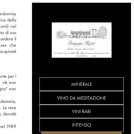
hardonnay
ice della
nti) nel
to di suo
sedere il
sses che
cquistati
ente per i
 viti non
MINERALE
ogna” non
VINO DA MEDITAZIONE
endemmia,
. Le rese
VINI RARI
, densità
INTENSO
 nel 1989