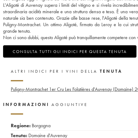
L'Aligoté di Auvenay supera i limiti del vitigno e si rivela incredibilm
straordinaria acidità minerale e una struttura densa e tesa. È una vera 
naturale sia ben contenuto. Grazie alle basse rese, l'Aligoté della tenu
Puligny-Montrachet. Un ottimo Aligoté, firmato da Leroy e la cui str
grande tenuta.
Non ci sono dubbi, questo Aligoté può tranquillamente competere con vi
CONSULTA TUTTI GLI INDICI PER QUESTA TENUTA
ALTRI INDICI PER I VINI DELLA
TENUTA
Puligny-Montrachet 1er Cru Les Folatières d'Auvenay (Domaine)
2
INFORMAZIONI
AGGIUNTIVE
Regione:
Borgogna
Tenuta:
Domaine d'Auvenay