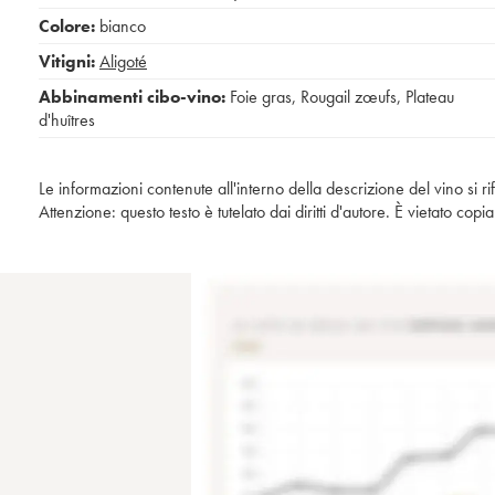
Colore:
bianco
Vitigni:
Aligoté
Abbinamenti cibo-vino:
Foie gras
,
Rougail zœufs
,
Plateau
d'huîtres
Le informazioni contenute all'interno della descrizione del vino si r
Attenzione: questo testo è tutelato dai diritti d'autore. È vietato co