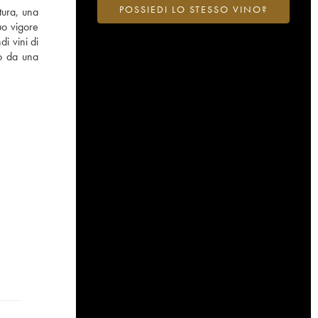
POSSIEDI LO STESSO VINO?
tura, una
uo vigore
i vini di
to da una