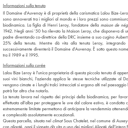
Informazioni sulla tenuta
Il Domaine d'Auvenay è di proprietà della carismatica Lalou Bize-Ler
sono annoverati tra i migliori al mondo e i loro prezzi sono commisura
biodinamica. La figlia di Henri Leroy, fondatore della
maison de nég
1942. Negli anni ‘50 ha rilevato la Maison Leroy, che disponeva di u
padre diventando co-direttrice della DRC insieme a suo cugino Aubert
25% della tenuta. Mentre dà vita alla tenuta Leroy, integrando 
successivamente diventerà il Domaine d'Auvenay. È sotto questo nome 
tra il 1989 e il 1995.
Informazioni sulla cuvée
Lalou Bize Leroy è l'unica proprietaria di questa piccola tenuta di appen
suoi vini bianchi, l’azienda applica le stesse tecniche utilizzate al
vengono cimate e i lunghi tralci intrecciati si ergono alti nel paesag
potrà far altro che notarlo.
La tenuta lavora nel rispetto dei principi della biodinamica, per favor
effettuata all’alba per proteggere le uve dal calore estivo, è condott
estremamente limitate permettono di anticipare la vendemmia ottenendo, t
e complessità assolutamente eccezionali.
Questa parcella, situata nel
climat
Sous Chatelet, nel comune di Auxey-
con aligoté, oggi il vigneto dà vita a uno dei migliori Aligoté dell’inter