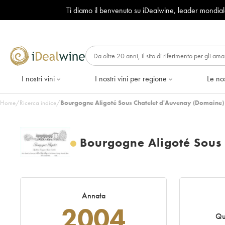
Ti diamo il benvenuto su iDealwine, leader mondia
I nostri vini
I nostri vini per regione
Le nos
Home
/
Ricerca indice
/
Bourgogne Aligoté Sous Chatelet d'Auvenay (Domaine)
Bourgogne Aligoté Sous
Annata
2004
Qu