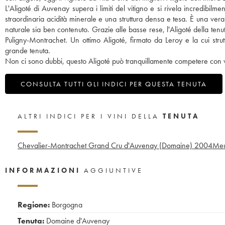
L'Aligoté di Auvenay supera i limiti del vitigno e si rivela incredibilm
straordinaria acidità minerale e una struttura densa e tesa. È una vera 
naturale sia ben contenuto. Grazie alle basse rese, l'Aligoté della tenu
Puligny-Montrachet. Un ottimo Aligoté, firmato da Leroy e la cui str
grande tenuta.
Non ci sono dubbi, questo Aligoté può tranquillamente competere con vi
CONSULTA TUTTI GLI INDICI PER QUESTA TENUTA
ALTRI INDICI PER I VINI DELLA
TENUTA
Chevalier-Montrachet Grand Cru d'Auvenay (Domaine)
2004
Meu
INFORMAZIONI
AGGIUNTIVE
Regione:
Borgogna
Tenuta:
Domaine d'Auvenay