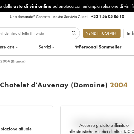
le delle
aste di vini online
ed enoteca con un'ampia selezione di vini f
Una domanda?
Contatta il nostro Servizio Clienti
|
+33 1 56 05 86 10
Ind
VENDI I TUOI VINI
tre aste
Servizi
✨Personal Sommelier
 2004 (Bianco)
 Chatelet d'Auvenay (Domaine)
2004
Andamento della quotazione i
Accesso gratuito e illimitato
otazione attuale
tempo reale
alle statistiche e indici di oltre 150