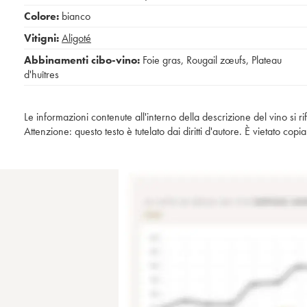
Colore:
bianco
Vitigni:
Aligoté
Abbinamenti cibo-vino:
Foie gras
,
Rougail zœufs
,
Plateau
d'huîtres
Le informazioni contenute all'interno della descrizione del vino si r
Attenzione: questo testo è tutelato dai diritti d'autore. È vietato co