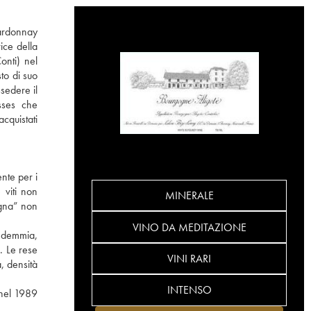
hardonnay
ice della
nti) nel
to di suo
sedere il
sses che
cquistati
ente per i
 viti non
MINERALE
ogna” non
VINO DA MEDITAZIONE
endemmia,
. Le rese
VINI RARI
, densità
INTENSO
 nel 1989