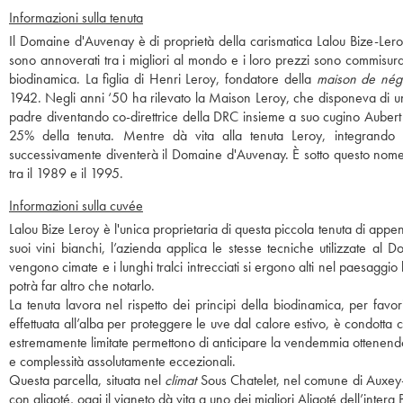
Informazioni sulla tenuta
Il Domaine d'Auvenay è di proprietà della carismatica Lalou Bize-Ler
sono annoverati tra i migliori al mondo e i loro prezzi sono commisura
biodinamica. La figlia di Henri Leroy, fondatore della
maison de nég
1942. Negli anni ‘50 ha rilevato la Maison Leroy, che disponeva di u
padre diventando co-direttrice della DRC insieme a suo cugino Aubert
25% della tenuta. Mentre dà vita alla tenuta Leroy, integrando 
successivamente diventerà il Domaine d'Auvenay. È sotto questo nome 
tra il 1989 e il 1995.
Informazioni sulla cuvée
Lalou Bize Leroy è l'unica proprietaria di questa piccola tenuta di appen
suoi vini bianchi, l’azienda applica le stesse tecniche utilizzate al
vengono cimate e i lunghi tralci intrecciati si ergono alti nel paesag
potrà far altro che notarlo.
La tenuta lavora nel rispetto dei principi della biodinamica, per favor
effettuata all’alba per proteggere le uve dal calore estivo, è condott
estremamente limitate permettono di anticipare la vendemmia ottenendo, t
e complessità assolutamente eccezionali.
Questa parcella, situata nel
climat
Sous Chatelet, nel comune di Auxey-
con aligoté, oggi il vigneto dà vita a uno dei migliori Aligoté dell’inter