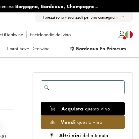
rancesi:
Borgogna
,
Bordeaux
,
Champagne
...
I prezzi sono visualizzati per una consegna in:
ici iDealwine
Enciclopedia del vino
I must-have iDealwine
🍇
Bordeaux En Primeurs
Acquista
questo vino
Vendi
questo vino
n
Altri vini
della tenuta
.000