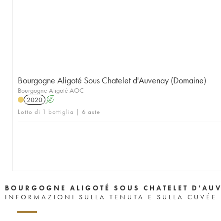
Bourgogne Aligoté Sous Chatelet d'Auvenay (Domaine)
Bourgogne Aligoté AOC
2020
A
Lotto di 1 bottiglia | 6 aste
BOURGOGNE ALIGOTÉ SOUS CHATELET D'AU
INFORMAZIONI SULLA TENUTA E SULLA CUVÉE