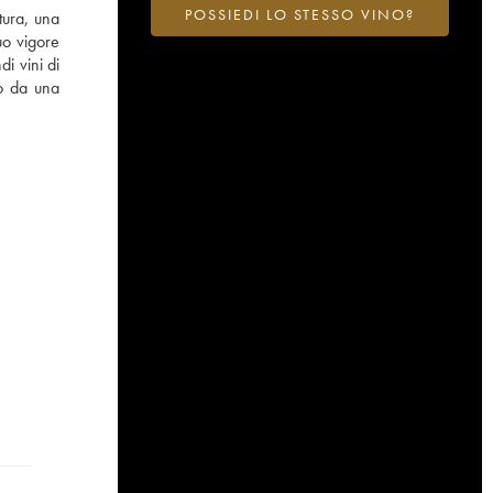
POSSIEDI LO STESSO VINO?
tura, una
uo vigore
i vini di
to da una