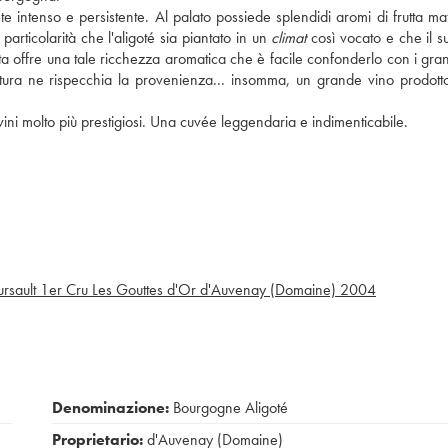
ente intenso e persistente. Al palato possiede splendidi aromi di frutta ma
particolarità che l'aligoté sia piantato in un
climat
così vocato e che il s
ta offre una tale ricchezza aromatica che è facile confonderlo con i grand
uttura ne rispecchia la provenienza... insomma, un grande vino prodot
ni molto più prestigiosi. Una cuvée leggendaria e indimenticabile.
rsault 1er Cru Les Gouttes d'Or d'Auvenay (Domaine)
2004
Denominazione:
Bourgogne Aligoté
Proprietario:
d'Auvenay (Domaine)