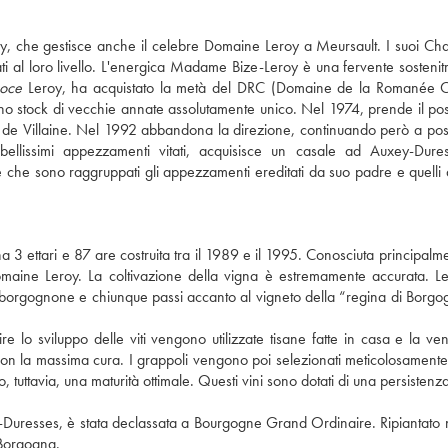
oy, che gestisce anche il celebre Domaine Leroy a Meursault. I suoi C
ti al loro livello. L'energica Madame Bize-Leroy è una fervente sostenitr
oce
Leroy, ha acquistato la metà del DRC (Domaine de la Romanée Co
no stock di vecchie annate assolutamente unico. Nel 1974, prende il pos
 de Villaine. Nel 1992 abbandona la direzione, continuando però a pos
bellissimi appezzamenti vitati, acquisisce un casale ad Auxey-Dure
che sono raggruppati gli appezzamenti ereditati da suo padre e quelli a
a 3 ettari e 87 are costruita tra il 1989 e il 1995. Conosciuta principalm
 Domaine Leroy. La coltivazione della vigna è estremamente accurata. Le
gio borgognone e chiunque passi accanto al vigneto della “regina di Borg
ire lo sviluppo delle viti vengono utilizzate tisane fatte in casa e la v
a con la massima cura. I grappoli vengono poi selezionati meticolosamente
uttavia, una maturità ottimale. Questi vini sono dotati di una persistenza
Duresses, è stata declassata a Bourgogne Grand Ordinaire. Ripiantato
a Borgogna.