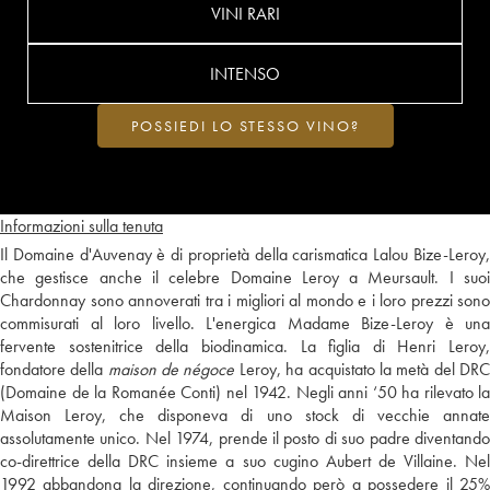
VINI RARI
INTENSO
POSSIEDI LO STESSO VINO?
Informazioni sulla tenuta
Il Domaine d'Auvenay è di proprietà della carismatica Lalou Bize-Leroy,
che gestisce anche il celebre Domaine Leroy a Meursault. I suoi
Chardonnay sono annoverati tra i migliori al mondo e i loro prezzi sono
commisurati al loro livello. L'energica Madame Bize-Leroy è una
fervente sostenitrice della biodinamica. La figlia di Henri Leroy,
fondatore della
maison de négoce
Leroy, ha acquistato la metà del DR
(Domaine de la Romanée Conti) nel 1942. Negli anni ‘50 ha rilevato la
Maison Leroy, che disponeva di uno stock di vecchie annate
assolutamente unico. Nel 1974, prende il posto di suo padre diventando
co-direttrice della DRC insieme a suo cugino Aubert de Villaine. Nel
1992 abbandona la direzione, continuando però a possedere il 25%