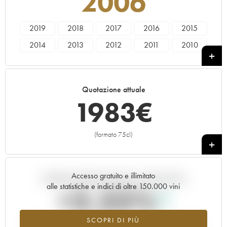
2006
2019
2018
2017
2016
2015
2014
2013
2012
2011
2010
2009
2008
2007
2006
2005
2004
2003
2002
2001
2000
Quotazione attuale
1999
1997
1983
€
(formato 75cl)
+
Accesso gratuito e illimitato
Andamento della quotazione in tempo reale
alle statistiche e indici di oltre 150.000 vini
+2.25%
SCOPRI DI PIÙ
Valore in aumento per l'annata 2006 nel 2026 rispetto al 2025