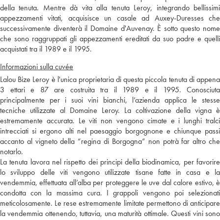
della tenuta. Mentre dà vita alla tenuta Leroy, integrando bellissimi
appezzamenti vitati, acquisisce un casale ad Auxey-Duresses che
successivamente diventerà il Domaine d'Auvenay. È sotto questo nome
che sono raggruppati gli appezzamenti ereditati da suo padre e quelli
acquistati tra il 1989 e il 1995.
Informazioni sulla cuvée
Lalou Bize Leroy è l'unica proprietaria di questa piccola tenuta di appena
3 ettari e 87 are costruita tra il 1989 e il 1995. Conosciuta
principalmente per i suoi vini bianchi, l’azienda applica le stesse
tecniche utilizzate al Domaine Leroy. La coltivazione della vigna è
estremamente accurata. Le viti non vengono cimate e i lunghi tralci
intrecciati si ergono alti nel paesaggio borgognone e chiunque passi
accanto al vigneto della “regina di Borgogna” non potrà far altro che
notarlo.
La tenuta lavora nel rispetto dei principi della biodinamica, per favorire
lo sviluppo delle viti vengono utilizzate tisane fatte in casa e la
vendemmia, effettuata all’alba per proteggere le uve dal calore estivo, è
condotta con la massima cura. I grappoli vengono poi selezionati
meticolosamente. Le rese estremamente limitate permettono di anticipare
la vendemmia ottenendo, tuttavia, una maturità ottimale. Questi vini sono