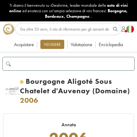
Ti diamo il benvenuto su iDealwine, leader mondiale delle
aste di vini
online
ed enoteca con un'ampia selezione di vini francesi:
Borgogna
,
Bordeaux
,
Champagne
...
Acquistare
Valutazione
Enciclopedia
VENDERE
Bourgogne Aligoté Sous
Chatelet d'Auvenay (Domaine)
2006
Annata