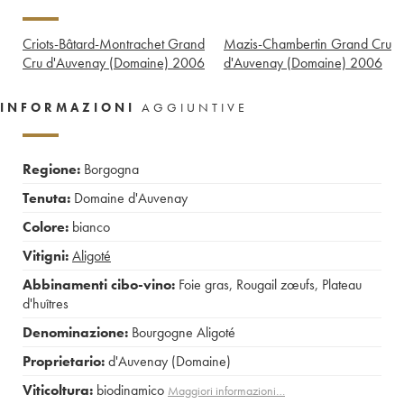
Criots-Bâtard-Montrachet Grand
Mazis-Chambertin Grand Cru
Cru d'Auvenay (Domaine)
2006
d'Auvenay (Domaine)
2006
INFORMAZIONI
AGGIUNTIVE
Regione:
Borgogna
Tenuta:
Domaine d'Auvenay
Colore:
bianco
Vitigni:
Aligoté
Abbinamenti cibo-vino:
Foie gras
,
Rougail zœufs
,
Plateau
d'huîtres
Denominazione:
Bourgogne Aligoté
Proprietario:
d'Auvenay (Domaine)
Viticoltura:
biodinamico
Maggiori informazioni…