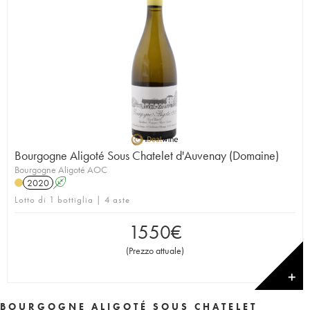
Bourgogne Aligoté Sous Chatelet d'Auvenay (Domaine)
Bourgogne Aligoté AOC
2020
A
Lotto di 1 bottiglia | 4 aste
1550
€
(
Prezzo attuale
)
✕
BOURGOGNE ALIGOTÉ SOUS CHATELET