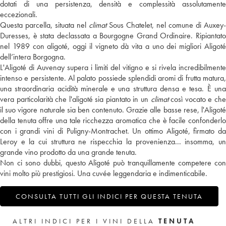
dotati di una persistenza, densità e complessità assolutamente
eccezionali.
Questa parcella, situata nel
climat
Sous Chatelet, nel comune di Auxey-
Duresses, è stata declassata a Bourgogne Grand Ordinaire. Ripiantato
nel 1989 con aligoté, oggi il vigneto dà vita a uno dei migliori Aligoté
dell’intera Borgogna.
L'Aligoté di Auvenay supera i limiti del vitigno e si rivela incredibilmente
intenso e persistente. Al palato possiede splendidi aromi di frutta matura,
una straordinaria acidità minerale e una struttura densa e tesa. È una
vera particolarità che l'aligoté sia piantato in un
climat
così vocato e ch
il suo vigore naturale sia ben contenuto. Grazie alle basse rese, l'Aligoté
della tenuta offre una tale ricchezza aromatica che è facile confonderlo
con i grandi vini di Puligny-Montrachet. Un ottimo Aligoté, firmato da
Leroy e la cui struttura ne rispecchia la provenienza... insomma, un
grande vino prodotto da una grande tenuta.
Non ci sono dubbi, questo Aligoté può tranquillamente competere con
vini molto più prestigiosi. Una cuvée leggendaria e indimenticabile.
CONSULTA TUTTI GLI INDICI PER QUESTA TENUTA
ALTRI INDICI PER I VINI DELLA
TENUTA