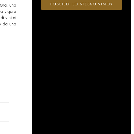
POSSIEDI LO STESSO VINO?
tura, una
uo vigore
i vini di
to da una