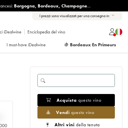
rancesi:
Borgogna
,
Bordeaux
,
Champagne
...
I prezzi sono visualizzati per una consegna in:
ici iDealwine
Enciclopedia del vino
I must-have iDealwine
🍇
Bordeaux En Primeurs
Acquista
questo vino
Vendi
questo vino
n
Altri vini
della tenuta
0.000