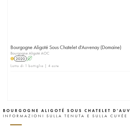
Bourgogne Aligoté Sous Chatelet d'Auvenay (Domaine)
Bourgogne Aligoté AOC
2020
A
Lotto di 1 bottiglia | 4 aste
BOURGOGNE ALIGOTÉ SOUS CHATELET D'AU
INFORMAZIONI SULLA TENUTA E SULLA CUVÉE