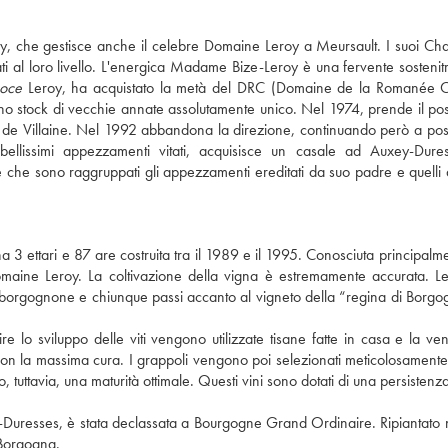
oy, che gestisce anche il celebre Domaine Leroy a Meursault. I suoi C
ti al loro livello. L'energica Madame Bize-Leroy è una fervente sostenitr
oce
Leroy, ha acquistato la metà del DRC (Domaine de la Romanée Co
no stock di vecchie annate assolutamente unico. Nel 1974, prende il pos
 de Villaine. Nel 1992 abbandona la direzione, continuando però a pos
bellissimi appezzamenti vitati, acquisisce un casale ad Auxey-Dure
che sono raggruppati gli appezzamenti ereditati da suo padre e quelli a
a 3 ettari e 87 are costruita tra il 1989 e il 1995. Conosciuta principalm
 Domaine Leroy. La coltivazione della vigna è estremamente accurata. Le
gio borgognone e chiunque passi accanto al vigneto della “regina di Borg
ire lo sviluppo delle viti vengono utilizzate tisane fatte in casa e la v
a con la massima cura. I grappoli vengono poi selezionati meticolosamente
uttavia, una maturità ottimale. Questi vini sono dotati di una persistenza
Duresses, è stata declassata a Bourgogne Grand Ordinaire. Ripiantato
a Borgogna.