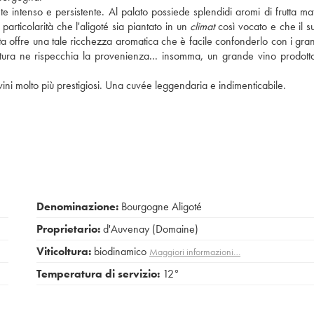
ente intenso e persistente. Al palato possiede splendidi aromi di frutta ma
particolarità che l'aligoté sia piantato in un
climat
così vocato e che il s
ta offre una tale ricchezza aromatica che è facile confonderlo con i grand
uttura ne rispecchia la provenienza... insomma, un grande vino prodot
ni molto più prestigiosi. Una cuvée leggendaria e indimenticabile.
Denominazione:
Bourgogne Aligoté
Proprietario:
d'Auvenay (Domaine)
Viticoltura:
biodinamico
Maggiori informazioni…
Temperatura di servizio:
12°