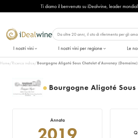
Ti diamo il benvenuto su iDealwine, leader mondia
I nostri vini
I nostri vini per regione
Le nos
Home
/
Ricerca indice
/
Bourgogne Aligoté Sous Chatelet d'Auvenay (Domaine)
Bourgogne Aligoté Sous
Annata
2019
Q