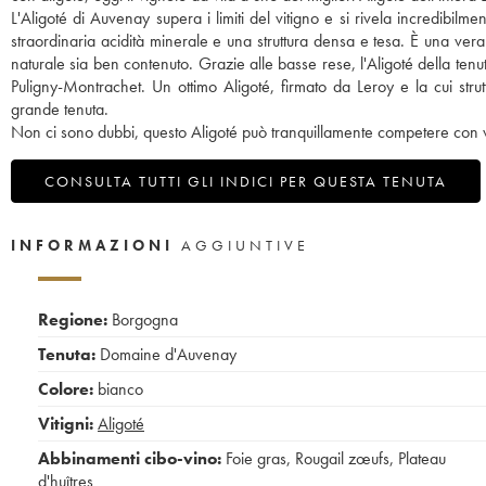
L'Aligoté di Auvenay supera i limiti del vitigno e si rivela incredibilm
straordinaria acidità minerale e una struttura densa e tesa. È una vera 
naturale sia ben contenuto. Grazie alle basse rese, l'Aligoté della tenu
Puligny-Montrachet. Un ottimo Aligoté, firmato da Leroy e la cui str
grande tenuta.
Non ci sono dubbi, questo Aligoté può tranquillamente competere con vi
CONSULTA TUTTI GLI INDICI PER QUESTA TENUTA
INFORMAZIONI
AGGIUNTIVE
Regione:
Borgogna
Tenuta:
Domaine d'Auvenay
Colore:
bianco
Vitigni:
Aligoté
Abbinamenti cibo-vino:
Foie gras
,
Rougail zœufs
,
Plateau
d'huîtres