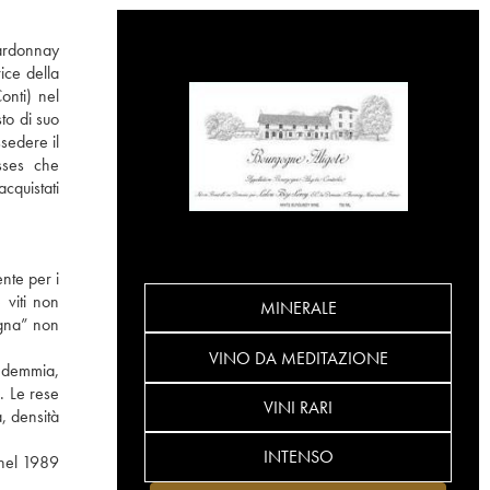
hardonnay
ice della
nti) nel
to di suo
sedere il
sses che
cquistati
ente per i
 viti non
MINERALE
ogna” non
VINO DA MEDITAZIONE
endemmia,
. Le rese
VINI RARI
, densità
INTENSO
 nel 1989