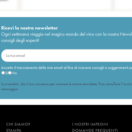
Ricevi la nostra newsletter
Ogni settimana viaggia nel magico mondo del vino con la nostra Newslette
consigli degli esperti!
Accetto il tracciamento delle mie email al fine di ricevere consigli e suggerimenti p
Sì
No
Iscrivendoti, dai il tuo consenso per ricevere le nostre newsletter. Puoi annullare l’iscriz
messaggio.
CHI SIAMO?
I NOSTRI IMPEGNI
STAMPA
DOMANDE FREQUENTI