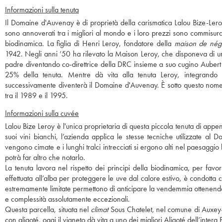
Informazioni sulla tenuta
Il Domaine d'Auvenay è di proprietà della carismatica Lalou Bize-Ler
sono annoverati tra i migliori al mondo e i loro prezzi sono commisura
biodinamica. La figlia di Henri Leroy, fondatore della
maison de nég
1942. Negli anni ‘50 ha rilevato la Maison Leroy, che disponeva di u
padre diventando co-direttrice della DRC insieme a suo cugino Aubert
25% della tenuta. Mentre dà vita alla tenuta Leroy, integrando 
successivamente diventerà il Domaine d'Auvenay. È sotto questo nome 
tra il 1989 e il 1995.
Informazioni sulla cuvée
Lalou Bize Leroy è l'unica proprietaria di questa piccola tenuta di appen
suoi vini bianchi, l’azienda applica le stesse tecniche utilizzate al
vengono cimate e i lunghi tralci intrecciati si ergono alti nel paesag
potrà far altro che notarlo.
La tenuta lavora nel rispetto dei principi della biodinamica, per favor
effettuata all’alba per proteggere le uve dal calore estivo, è condott
estremamente limitate permettono di anticipare la vendemmia ottenendo, t
e complessità assolutamente eccezionali.
Questa parcella, situata nel
climat
Sous Chatelet, nel comune di Auxey-
con aligoté, oggi il vigneto dà vita a uno dei migliori Aligoté dell’inter