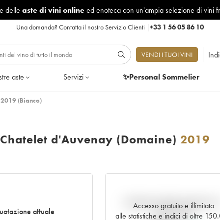
le delle
aste di vini online
ed enoteca con un'ampia selezione di vini f
Una domanda?
Contatta il nostro Servizio Clienti
|
+33 1 56 05 86 10
Ind
VENDI I TUOI VINI
tre aste
Servizi
✨Personal Sommelier
 2019 (Bianco)
 Chatelet d'Auvenay (Domaine)
2019
Andamento della quotazione i
Accesso gratuito e illimitato
uotazione attuale
tempo reale
alle statistiche e indici di oltre 15