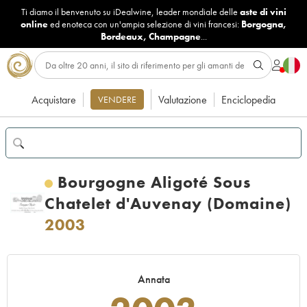
Ti diamo il benvenuto su iDealwine, leader mondiale delle
aste di vini
online
ed enoteca con un'ampia selezione di vini francesi:
Borgogna
,
Bordeaux
,
Champagne
...
Acquistare
Valutazione
Enciclopedia
VENDERE
Bourgogne Aligoté Sous
Chatelet d'Auvenay (Domaine)
2003
Annata