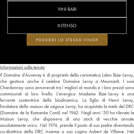
VINI RARI
INTENSO
POSSIEDI LO STESSO VINO?
Informazioni sulla tenuta
Il Domaine d'Auvenay è di proprietà della carismatica Lalou Bize-Leroy,
che gestisce anche il celebre Domaine Leroy a Meursault. I suoi
Chardonnay sono annoverati tra i migliori al mondo e i loro prezzi sono
commisurati al loro livello. L'energica Madame Bize-Leroy è una
fervente sostenitrice della biodinamica. La figlia di Henri Leroy,
fondatore della
maison de négoce
Leroy, ha acquistato la metà del DR
(Domaine de la Romanée Conti) nel 1942. Negli anni ‘50 ha rilevato la
Maison Leroy, che disponeva di uno stock di vecchie annate
assolutamente unico. Nel 1974, prende il posto di suo padre diventando
co-direttrice della DRC insieme a suo cugino Aubert de Villaine. Nel