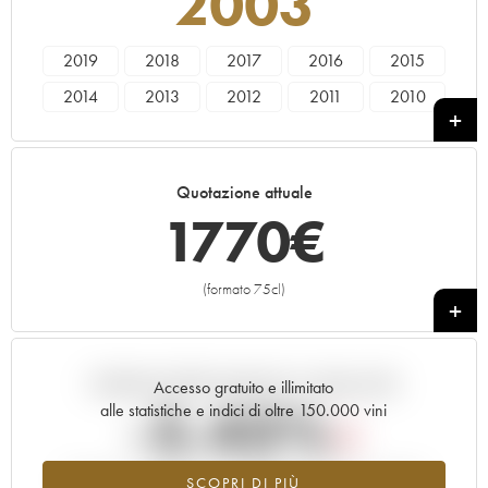
2003
2019
2018
2017
2016
2015
2014
2013
2012
2011
2010
2009
2008
2007
2006
2005
2004
2003
2002
2001
2000
Quotazione attuale
1999
1997
1770
€
(formato 75cl)
+
Andamento della quotazione in tempo reale
Accesso gratuito e illimitato
-5.43%
alle statistiche e indici di oltre 150.000 vini
Tendenza al ribasso per il valore dell'annata 2003 nel 2026
SCOPRI DI PIÙ