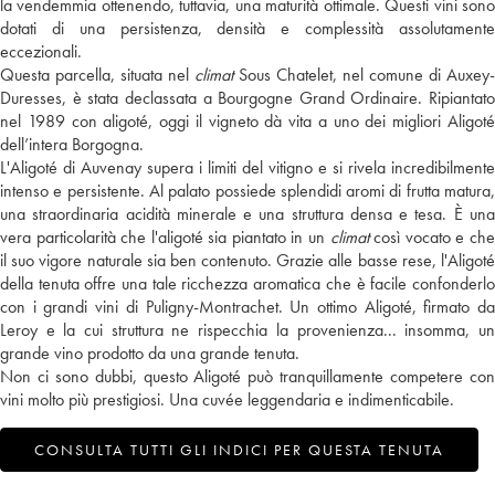
la vendemmia ottenendo, tuttavia, una maturità ottimale. Questi vini sono
dotati di una persistenza, densità e complessità assolutamente
eccezionali.
Questa parcella, situata nel
climat
Sous Chatelet, nel comune di Auxey-
Duresses, è stata declassata a Bourgogne Grand Ordinaire. Ripiantato
nel 1989 con aligoté, oggi il vigneto dà vita a uno dei migliori Aligoté
dell’intera Borgogna.
L'Aligoté di Auvenay supera i limiti del vitigno e si rivela incredibilmente
intenso e persistente. Al palato possiede splendidi aromi di frutta matura,
una straordinaria acidità minerale e una struttura densa e tesa. È una
vera particolarità che l'aligoté sia piantato in un
climat
così vocato e ch
il suo vigore naturale sia ben contenuto. Grazie alle basse rese, l'Aligoté
della tenuta offre una tale ricchezza aromatica che è facile confonderlo
con i grandi vini di Puligny-Montrachet. Un ottimo Aligoté, firmato da
Leroy e la cui struttura ne rispecchia la provenienza... insomma, un
grande vino prodotto da una grande tenuta.
Non ci sono dubbi, questo Aligoté può tranquillamente competere con
vini molto più prestigiosi. Una cuvée leggendaria e indimenticabile.
CONSULTA TUTTI GLI INDICI PER QUESTA TENUTA