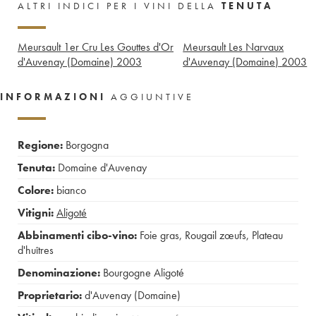
ALTRI INDICI PER I VINI DELLA
TENUTA
Meursault 1er Cru Les Gouttes d'Or
Meursault Les Narvaux
d'Auvenay (Domaine)
2003
d'Auvenay (Domaine)
2003
INFORMAZIONI
AGGIUNTIVE
Regione:
Borgogna
Tenuta:
Domaine d'Auvenay
Colore:
bianco
Vitigni:
Aligoté
Abbinamenti cibo-vino:
Foie gras
,
Rougail zœufs
,
Plateau
d'huîtres
Denominazione:
Bourgogne Aligoté
Proprietario:
d'Auvenay (Domaine)