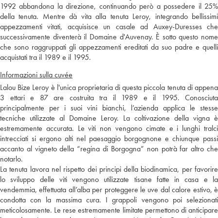
1992 abbandona la direzione, continuando però a possedere il 25%
della tenuta. Mentre dà vita alla tenuta Leroy, integrando bellissimi
appezzamenti vitati, acquisisce un casale ad Auxey-Duresses che
successivamente diventerà il Domaine d'Auvenay. È sotto questo nome
che sono raggruppati gli appezzamenti ereditati da suo padre e quelli
acquistati tra il 1989 e il 1995.
Informazioni sulla cuvée
Lalou Bize Leroy è l'unica proprietaria di questa piccola tenuta di appena
3 ettari e 87 are costruita tra il 1989 e il 1995. Conosciuta
principalmente per i suoi vini bianchi, l’azienda applica le stesse
tecniche utilizzate al Domaine Leroy. La coltivazione della vigna è
estremamente accurata. Le viti non vengono cimate e i lunghi tralci
intrecciati si ergono alti nel paesaggio borgognone e chiunque passi
accanto al vigneto della “regina di Borgogna” non potrà far altro che
notarlo.
La tenuta lavora nel rispetto dei principi della biodinamica, per favorire
lo sviluppo delle viti vengono utilizzate tisane fatte in casa e la
vendemmia, effettuata all’alba per proteggere le uve dal calore estivo, è
condotta con la massima cura. I grappoli vengono poi selezionati
meticolosamente. Le rese estremamente limitate permettono di anticipare