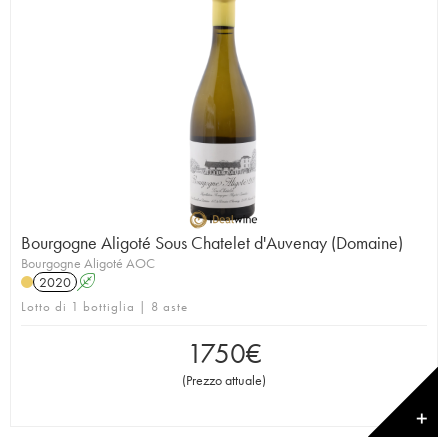
Bourgogne Aligoté Sous Chatelet d'Auvenay (Domaine)
Bourgogne Aligoté AOC
2020
A
Lotto di 1 bottiglia | 8 aste
1750
€
(
Prezzo attuale
)
✕