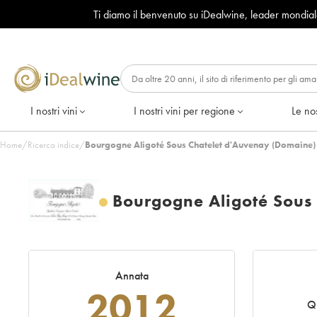
Ti diamo il benvenuto su iDealwine, leader mondia
I nostri vini
I nostri vini per regione
Le nos
Home
/
Ricerca indice
/
Bourgogne Aligoté Sous Chatelet d'Auvenay (Domaine)
Bourgogne Aligoté Sous
Annata
2012
Q