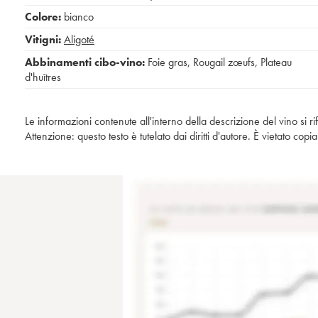
Colore:
bianco
Vitigni:
Aligoté
Abbinamenti cibo-vino:
Foie gras
,
Rougail zœufs
,
Plateau
d'huîtres
Le informazioni contenute all'interno della descrizione del vino si r
Attenzione: questo testo è tutelato dai diritti d'autore. È vietato co