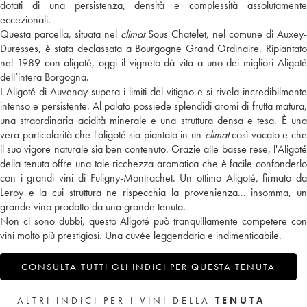
dotati di una persistenza, densità e complessità assolutamente
eccezionali.
Questa parcella, situata nel
climat
Sous Chatelet, nel comune di Auxey-
Duresses, è stata declassata a Bourgogne Grand Ordinaire. Ripiantato
nel 1989 con aligoté, oggi il vigneto dà vita a uno dei migliori Aligoté
dell’intera Borgogna.
L'Aligoté di Auvenay supera i limiti del vitigno e si rivela incredibilmente
intenso e persistente. Al palato possiede splendidi aromi di frutta matura,
una straordinaria acidità minerale e una struttura densa e tesa. È una
vera particolarità che l'aligoté sia piantato in un
climat
così vocato e ch
il suo vigore naturale sia ben contenuto. Grazie alle basse rese, l'Aligoté
della tenuta offre una tale ricchezza aromatica che è facile confonderlo
con i grandi vini di Puligny-Montrachet. Un ottimo Aligoté, firmato da
Leroy e la cui struttura ne rispecchia la provenienza... insomma, un
grande vino prodotto da una grande tenuta.
Non ci sono dubbi, questo Aligoté può tranquillamente competere con
vini molto più prestigiosi. Una cuvée leggendaria e indimenticabile.
CONSULTA TUTTI GLI INDICI PER QUESTA TENUTA
ALTRI INDICI PER I VINI DELLA
TENUTA