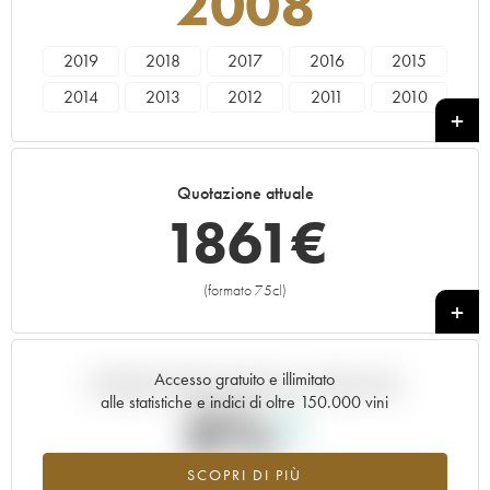
2008
2019
2018
2017
2016
2015
2014
2013
2012
2011
2010
2009
2008
2007
2006
2005
2004
2003
2002
2001
2000
Quotazione attuale
1999
1997
1861
€
(formato 75cl)
+
Accesso gratuito e illimitato
Andamento della quotazione in tempo reale
alle statistiche e indici di oltre 150.000 vini
0%
SCOPRI DI PIÙ
Valore in aumento per l'annata 2008 nel 2026 rispetto al 2025