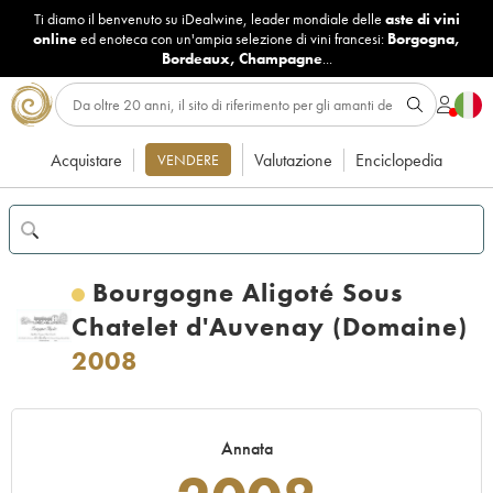
Ti diamo il benvenuto su iDealwine, leader mondiale delle
aste di vini
online
ed enoteca con un'ampia selezione di vini francesi:
Borgogna
,
Bordeaux
,
Champagne
...
Acquistare
Valutazione
Enciclopedia
VENDERE
Bourgogne Aligoté Sous
Chatelet d'Auvenay (Domaine)
2008
Annata