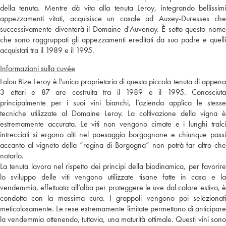
della tenuta. Mentre dà vita alla tenuta Leroy, integrando bellissimi
appezzamenti vitati, acquisisce un casale ad Auxey-Duresses che
successivamente diventerà il Domaine d'Auvenay. È sotto questo nome
che sono raggruppati gli appezzamenti ereditati da suo padre e quelli
acquistati tra il 1989 e il 1995.
Informazioni sulla cuvée
Lalou Bize Leroy è l'unica proprietaria di questa piccola tenuta di appena
3 ettari e 87 are costruita tra il 1989 e il 1995. Conosciuta
principalmente per i suoi vini bianchi, l’azienda applica le stesse
tecniche utilizzate al Domaine Leroy. La coltivazione della vigna è
estremamente accurata. Le viti non vengono cimate e i lunghi tralci
intrecciati si ergono alti nel paesaggio borgognone e chiunque passi
accanto al vigneto della “regina di Borgogna” non potrà far altro che
notarlo.
La tenuta lavora nel rispetto dei principi della biodinamica, per favorire
lo sviluppo delle viti vengono utilizzate tisane fatte in casa e la
vendemmia, effettuata all’alba per proteggere le uve dal calore estivo, è
condotta con la massima cura. I grappoli vengono poi selezionati
meticolosamente. Le rese estremamente limitate permettono di anticipare
la vendemmia ottenendo, tuttavia, una maturità ottimale. Questi vini sono