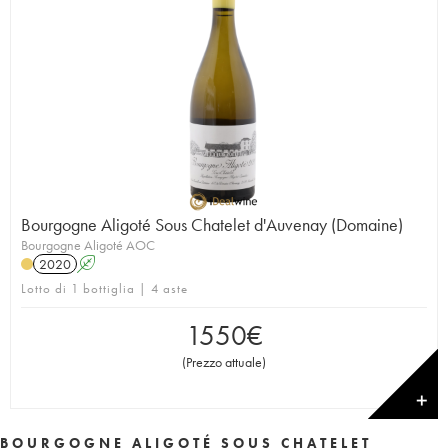
Bourgogne Aligoté Sous Chatelet d'Auvenay (Domaine)
Bourgogne Aligoté AOC
2020
A
Lotto di 1 bottiglia | 4 aste
1550
€
(
Prezzo attuale
)
✕
BOURGOGNE ALIGOTÉ SOUS CHATELET