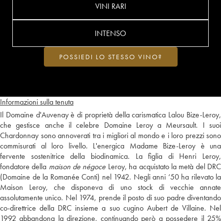
VINI RARI
INTENSO
POSSIEDI LO STESSO VINO?
Informazioni sulla tenuta
Il Domaine d'Auvenay è di proprietà della carismatica Lalou Bize-Leroy,
che gestisce anche il celebre Domaine Leroy a Meursault. I suoi
Chardonnay sono annoverati tra i migliori al mondo e i loro prezzi sono
commisurati al loro livello. L'energica Madame Bize-Leroy è una
fervente sostenitrice della biodinamica. La figlia di Henri Leroy,
fondatore della
maison de négoce
Leroy, ha acquistato la metà del DR
(Domaine de la Romanée Conti) nel 1942. Negli anni ‘50 ha rilevato la
Maison Leroy, che disponeva di uno stock di vecchie annate
assolutamente unico. Nel 1974, prende il posto di suo padre diventando
co-direttrice della DRC insieme a suo cugino Aubert de Villaine. Nel
1992 abbandona la direzione, continuando però a possedere il 25%