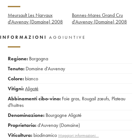
Meursault Les Narvaux
Bonnes-Mares Grand Cru
d'Auvenay (Domaine)
2008
d'Auvenay (Domaine)
2008
INFORMAZIONI
AGGIUNTIVE
Regione:
Borgogna
Tenuta:
Domaine d'Auvenay
Colore:
bianco
Vitigni:
Aligoté
Abbinamenti cibo-vino:
Foie gras
,
Rougail zœufs
,
Plateau
d'huîtres
Denominazione:
Bourgogne Aligoté
Proprietario:
d'Auvenay (Domaine)
Viticoltura:
biodinamico
Maggiori informazioni…