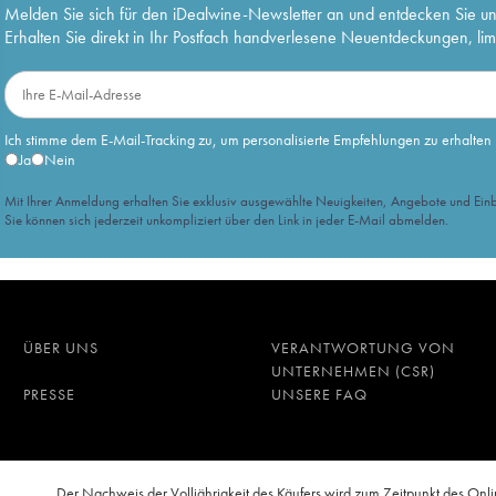
Melden Sie sich für den iDealwine-Newsletter an und entdecken Sie u
Erhalten Sie direkt in Ihr Postfach handverlesene Neuentdeckungen, lim
Ich stimme dem E-Mail-Tracking zu, um personalisierte Empfehlungen zu erhalten
Ja
Nein
Mit Ihrer Anmeldung erhalten Sie exklusiv ausgewählte Neuigkeiten, Angebote und Einb
Sie können sich jederzeit unkompliziert über den Link in jeder E-Mail abmelden.
ÜBER UNS
VERANTWORTUNG VON
UNTERNEHMEN (CSR)
PRESSE
UNSERE FAQ
n
Der Nachweis der Volljährigkeit des Käufers wird zum Zeitpunkt des O