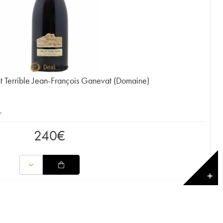
nt Terrible Jean-François Ganevat (Domaine)
r
240
€
✕