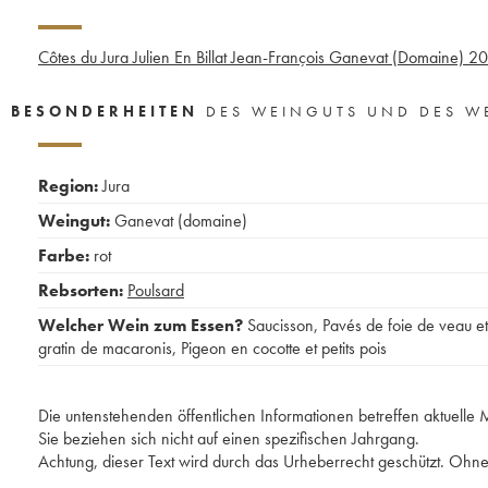
Côtes du Jura Julien En Billat Jean-François Ganevat (Domaine)
20
BESONDERHEITEN
DES WEINGUTS UND DES W
Region:
Jura
Weingut:
Ganevat (domaine)
Farbe:
rot
Rebsorten:
Poulsard
Welcher Wein zum Essen?
Saucisson
,
Pavés de foie de veau et
gratin de macaronis
,
Pigeon en cocotte et petits pois
Die untenstehenden öffentlichen Informationen betreffen aktuell
Sie beziehen sich nicht auf einen spezifischen Jahrgang.
Achtung, dieser Text wird durch das Urheberrecht geschützt. Ohne 