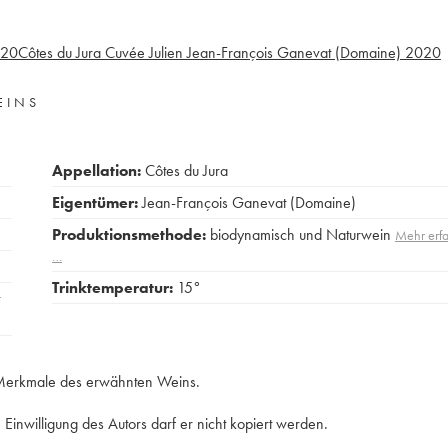
20
Côtes du Jura Cuvée Julien Jean-François Ganevat (Domaine)
2020
EINS
Appellation:
Côtes du Jura
Eigentümer:
Jean-François Ganevat (Domaine)
Produktionsmethode:
biodynamisch und Naturwein
Mehr erf
…
Trinktemperatur:
15°
e Merkmale des erwähnten Weins.
Einwilligung des Autors darf er nicht kopiert werden.