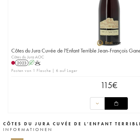
Côtes du Jura Cuvée de l'Enfant Terrible Jean-François Ga
Côtes du Jura AOC
2023
A
K
Posten von 1 Flasche | 6 auf Lager
115
€
CÔTES DU JURA CUVÉE DE L'ENFANT TERRIB
INFORMATIONEN