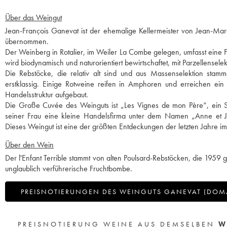
Über das Weingut
Jean-François Ganevat ist der ehemalige Kellermeister von Jean-Ma
übernommen.
Der Weinberg in Rotalier, im Weiler La Combe gelegen, umfasst eine F
wird biodynamisch und naturorientiert bewirtschaftet, mit Parzellense
Die Rebstöcke, die relativ alt sind und aus Massenselektion stamme
erstklassig. Einige Rotweine reifen in Amphoren und erreichen ei
Handelsstruktur aufgebaut.
Die Große Cuvée des Weinguts ist „Les Vignes de mon Père“, ein S
seiner Frau eine kleine Handelsfirma unter dem Namen „Anne et Je
Dieses Weingut ist eine der größten Entdeckungen der letzten Jahre i
Über den Wein
Der l'Enfant Terrible stammt von alten Poulsard-Rebstöcken, die 1959 g
unglaublich verführerische Fruchtbombe.
PREISNOTIERUNGEN DES WEINGUTS GANEVAT (DOM
PREISNOTIERUNG WEINE AUS DEMSELBEN
W