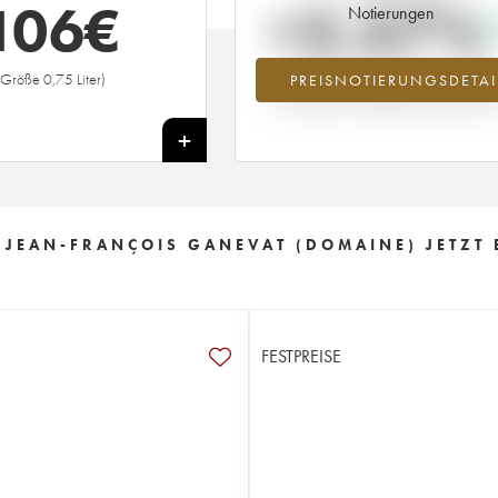
106
€
+2.57%
Notierungen
(Größe 0,75 Liter)
PREISNOTIERUNGSDETAI
Preisanstiegs des Jahrgangs 2020 i
Jahr 2026 im Vergleich zum Jahr 20
+
E JEAN-FRANÇOIS GANEVAT (DOMAINE) JETZT 
FESTPREISE