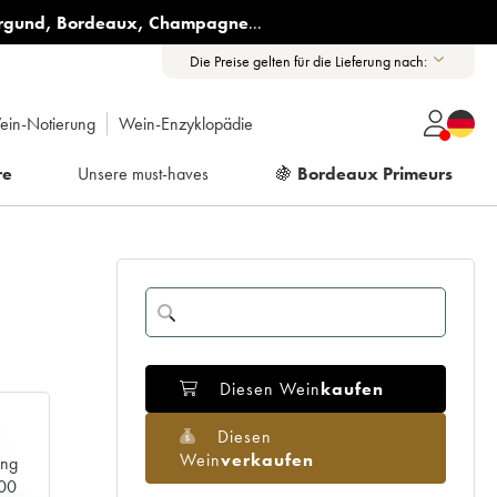
rgund
,
Bordeaux
,
Champagne
...
Die Preise gelten für die Lieferung nach:
ein-Notierung
Wein-Enzyklopädie
re
Unsere must-haves
🍇
Bordeaux Primeurs
Diesen Wein
kaufen
Diesen
Wein
verkaufen
ang
000