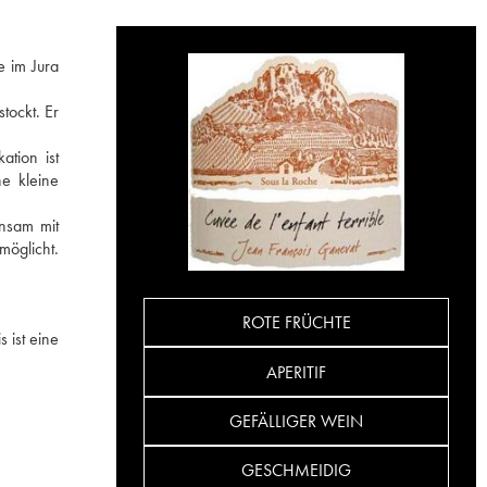
e im Jura
tockt. Er
ation ist
e kleine
nsam mit
öglicht.
ROTE FRÜCHTE
 ist eine
APERITIF
GEFÄLLIGER WEIN
GESCHMEIDIG