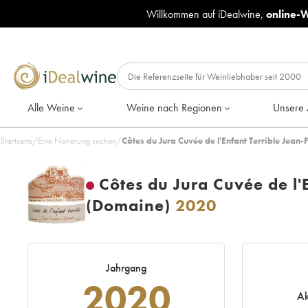
Willkommen auf iDealwine,
online-
Alle Weine
Weine nach Regionen
Unsere 
Startseite
/
Eine Notierung suchen
/
Côtes du Jura Cuvée de l'Enfant Terrible Jea
Côtes du Jura Cuvée de l'
(Domaine)
2020
Jahrgang
2020
Ak