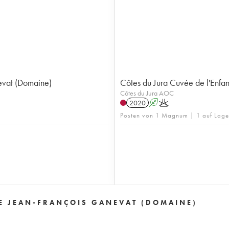
nevat (Domaine)
Côtes du Jura Cuvée de l'Enfa
Côtes du Jura AOC
2020
A
K
Posten von 1 Magnum | 1 auf Lage
LE JEAN-FRANÇOIS GANEVAT (DOMAINE)