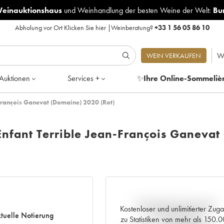
Weinauktionshaus
und
Weinhandlung der besten Weine der Welt:
Bu
Abholung vor Ort
Klicken Sie hier
|
Weinberatung?
+33 1 56 05 86 10
W
WEIN VERKAUFEN
Auktionen
Services +
✨
Ihre Online-Sommeliè
n-François Ganevat (Domaine) 2020 (Rot)
Enfant Terrible Jean-François Ganevat
Aktuelle Entwicklung der
Kostenloser und unlimitierter Zug
tuelle Notierung
Preisnotierung
zu Statistiken von mehr als 150.