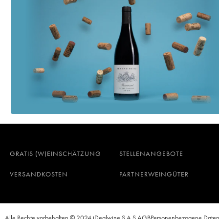
GRATIS (W)EINSCHÄTZUNG
STELLENANGEBOTE
VERSANDKOSTEN
PARTNERWEINGÜTER
Alle Rechte vorbehalten © 2024 iDealwine S.A.S.
AGB
Personenbezogene Date