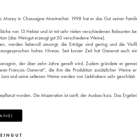
rc Morey in Chassagne-Montrachet. 1998 hat er das Gut seiner Famili
läche von 13 Hektar und ist mit sehr vielen verschiedenen Rebsorten bes
lektion (das Weingut erzeugt gut 50 verschiedene Weine).
n, werden liebevoll umsorgt, die Erträge sind gering und die Vinifik
n ausgesprochen hohes Niveau. Seit kurzer Zeit hat Ganevat auch ein
avagnin, der über zehn Jahre gereift wird. Zudem gründete er gemei
an-François Ganevat“, die ihm die Produktion zusätzlicher Weine erm
m Jura und seine seltenen Weine werden von Liebhabern sehr geschätzt.
epflanzt wurden. Die Mazeration ist sanft, der Ausbau kurz. Das Ergebnis
AINE)
EINGUT