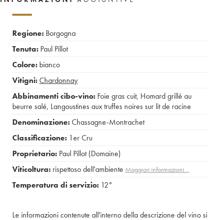
Regione:
Borgogna
Tenuta:
Paul Pillot
Colore:
bianco
Vitigni:
Chardonnay
Abbinamenti cibo-vino:
Foie gras cuit
,
Homard grillé au
beurre salé
,
Langoustines aux truffes noires sur lit de racine
Denominazione:
Chassagne-Montrachet
Classificazione:
1er Cru
Proprietario:
Paul Pillot (Domaine)
Viticoltura:
rispettoso dell'ambiente
Maggiori informazioni…
Temperatura di servizio:
12°
Le informazioni contenute all'interno della descrizione del vino si