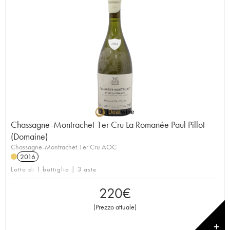
Chassagne-Montrachet 1er Cru La Romanée Paul Pillot
(Domaine)
Chassagne-Montrachet 1er Cru AOC
2016
Lotto di 1 bottiglia | 3 aste
220
€
(
Prezzo attuale
)
✕