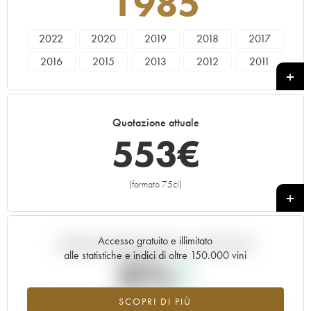
1985
2022
2020
2019
2018
2017
2016
2015
2013
2012
2011
2010
2009
2008
2007
2006
2005
2004
1995
1990
1985
Quotazione attuale
553
€
(formato 75cl)
+
Accesso gratuito e illimitato
Andamento della quotazione in tempo reale
alle statistiche e indici di oltre 150.000 vini
0%
SCOPRI DI PIÙ
Valore in aumento per l'annata 1985 nel 2026 rispetto al 2025