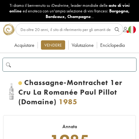
Ti diamo il benvenuto su iDealwine, leader mondiale delle
aste di vini
online
ed enoteca con un'ampia selezione di vini francesi:
Borgogna
,
Bordeaux
,
Champagne
...
Acquistare
Valutazione
Enciclopedia
VENDERE
Chassagne-Montrachet 1er
Cru La Romanée Paul Pillot
(Domaine)
1985
Annata