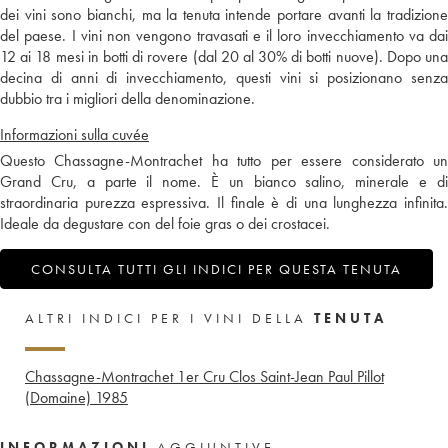
dei vini sono bianchi, ma la tenuta intende portare avanti la tradizione
del paese. I vini non vengono travasati e il loro invecchiamento va dai
12 ai 18 mesi in botti di rovere (dal 20 al 30% di botti nuove). Dopo una
decina di anni di invecchiamento, questi vini si posizionano senza
dubbio tra i migliori della denominazione.
Informazioni sulla cuvée
Questo Chassagne-Montrachet ha tutto per essere considerato un
Grand Cru, a parte il nome. È un bianco salino, minerale e di
straordinaria purezza espressiva. Il finale è di una lunghezza infinita.
Ideale da degustare con del foie gras o dei crostacei.
CONSULTA TUTTI GLI INDICI PER QUESTA TENUTA
ALTRI INDICI PER I VINI DELLA
TENUTA
Chassagne-Montrachet 1er Cru Clos Saint-Jean Paul Pillot
(Domaine)
1985
INFORMAZIONI
AGGIUNTIVE