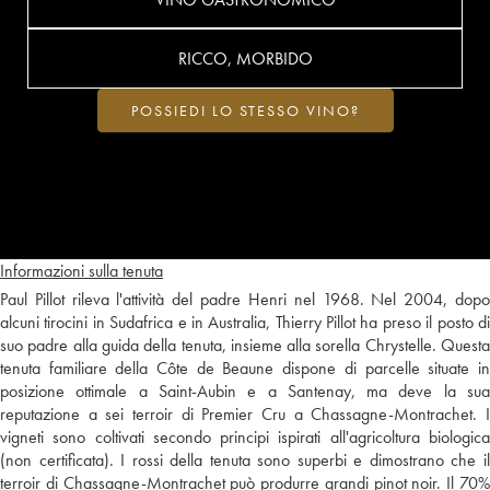
RICCO, MORBIDO
POSSIEDI LO STESSO VINO?
Informazioni sulla tenuta
Paul Pillot rileva l'attività del padre Henri nel 1968. Nel 2004, dopo
alcuni tirocini in Sudafrica e in Australia, Thierry Pillot ha preso il posto di
suo padre alla guida della tenuta, insieme alla sorella Chrystelle. Questa
tenuta familiare della Côte de Beaune dispone di parcelle situate in
posizione ottimale a Saint-Aubin e a Santenay, ma deve la sua
reputazione a sei terroir di Premier Cru a Chassagne-Montrachet. I
vigneti sono coltivati secondo principi ispirati all'agricoltura biologica
(non certificata). I rossi della tenuta sono superbi e dimostrano che il
terroir di Chassagne-Montrachet può produrre grandi pinot noir. Il 70%