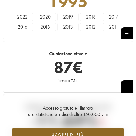
1995
2022
2020
2019
2018
2017
2016
2015
2013
2012
2011
2010
2009
2008
2007
2006
2005
2004
1995
1990
1985
Quotazione attuale
87
€
(formato 75cl)
+
Andamento della quotazione in tempo reale
Accesso gratuito e illimitato
-11.64%
alle statistiche e indici di oltre 150.000 vini
Tendenza al ribasso per il valore dell'annata 1995 nel 2026 rispetto
SCOPRI DI PIÙ