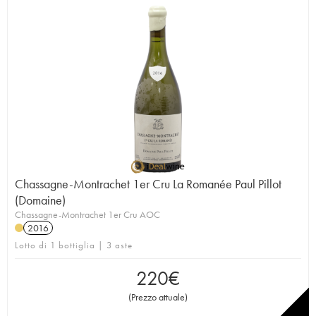
Chassagne-Montrachet 1er Cru La Romanée Paul Pillot
(Domaine)
Chassagne-Montrachet 1er Cru AOC
2016
Lotto di 1 bottiglia | 3 aste
220
€
(
Prezzo attuale
)