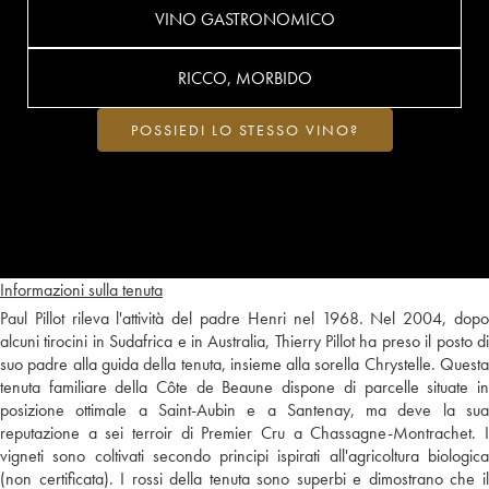
VINO GASTRONOMICO
RICCO, MORBIDO
POSSIEDI LO STESSO VINO?
Informazioni sulla tenuta
Paul Pillot rileva l'attività del padre Henri nel 1968. Nel 2004, dopo
alcuni tirocini in Sudafrica e in Australia, Thierry Pillot ha preso il posto di
suo padre alla guida della tenuta, insieme alla sorella Chrystelle. Questa
tenuta familiare della Côte de Beaune dispone di parcelle situate in
posizione ottimale a Saint-Aubin e a Santenay, ma deve la sua
reputazione a sei terroir di Premier Cru a Chassagne-Montrachet. I
vigneti sono coltivati secondo principi ispirati all'agricoltura biologica
(non certificata). I rossi della tenuta sono superbi e dimostrano che il