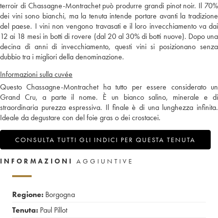
terroir di Chassagne-Montrachet può produrre grandi pinot noir. Il 70%
dei vini sono bianchi, ma la tenuta intende portare avanti la tradizione
del paese. I vini non vengono travasati e il loro invecchiamento va dai
12 ai 18 mesi in botti di rovere (dal 20 al 30% di botti nuove). Dopo una
decina di anni di invecchiamento, questi vini si posizionano senza
dubbio tra i migliori della denominazione.
Informazioni sulla cuvée
Questo Chassagne-Montrachet ha tutto per essere considerato un
Grand Cru, a parte il nome. È un bianco salino, minerale e di
straordinaria purezza espressiva. Il finale è di una lunghezza infinita.
Ideale da degustare con del foie gras o dei crostacei.
CONSULTA TUTTI GLI INDICI PER QUESTA TENUTA
INFORMAZIONI
AGGIUNTIVE
Regione:
Borgogna
Tenuta:
Paul Pillot