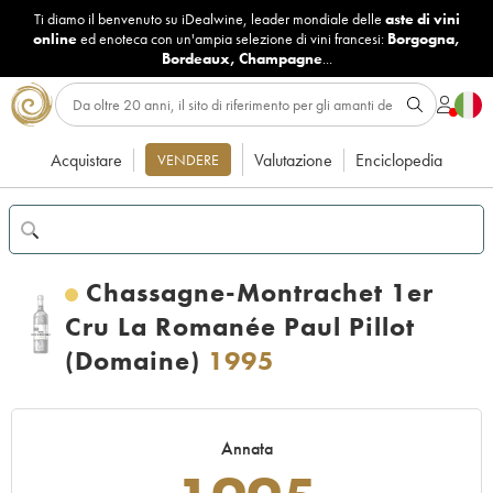
Ti diamo il benvenuto su iDealwine, leader mondiale delle
aste di vini
online
ed enoteca con un'ampia selezione di vini francesi:
Borgogna
,
Bordeaux
,
Champagne
...
Acquistare
Valutazione
Enciclopedia
VENDERE
Chassagne-Montrachet 1er
Cru La Romanée Paul Pillot
(Domaine)
1995
Annata