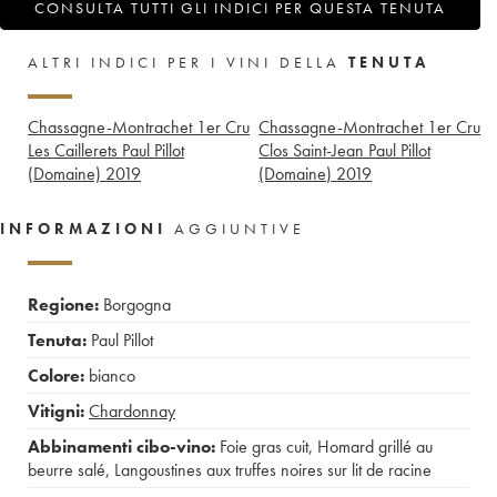
CONSULTA TUTTI GLI INDICI PER QUESTA TENUTA
ALTRI INDICI PER I VINI DELLA
TENUTA
Chassagne-Montrachet 1er Cru
Chassagne-Montrachet 1er Cru
Les Caillerets Paul Pillot
Clos Saint-Jean Paul Pillot
(Domaine)
2019
(Domaine)
2019
INFORMAZIONI
AGGIUNTIVE
Regione:
Borgogna
Tenuta:
Paul Pillot
Colore:
bianco
Vitigni:
Chardonnay
Abbinamenti cibo-vino:
Foie gras cuit
,
Homard grillé au
beurre salé
,
Langoustines aux truffes noires sur lit de racine