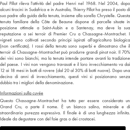
Paul Pillot rileva l'attività del padre Henri nel 1968. Nel 2004, dopo
alcuni tirocini in Sudafrica e in Australia, Thierry Pillot ha preso il posto di
suo padre alla guida della tenuta, insieme alla sorella Chrystelle. Questa
tenuta familiare della Côte de Beaune dispone di parcelle situate in
posizione ottimale a Saint-Aubin e a Santenay, ma deve la sua
reputazione a sei terroir di Premier Cru a Chassagne-Montrachet. I
vigneti sono coltivati secondo principi ispirati all'agricoltura biologica
(non certificata). I rossi della tenuta sono superbi e dimostrano che il
terroir di Chassagne-Montrachet può produrre grandi pinot noir. Il 70%
dei vini sono bianchi, ma la tenuta intende portare avanti la tradizione
del paese. I vini non vengono travasati e il loro invecchiamento va dai
12 ai 18 mesi in botti di rovere (dal 20 al 30% di botti nuove). Dopo una
decina di anni di invecchiamento, questi vini si posizionano senza
dubbio tra i migliori della denominazione.
Informazioni sulla cuvée
Questo Chassagne-Montrachet ha tutto per essere considerato un
Grand Cru, a parte il nome. È un bianco salino, minerale e di
straordinaria purezza espressiva. Il finale è di una lunghezza infinita.
Ideale da degustare con del foie gras o dei crostacei.