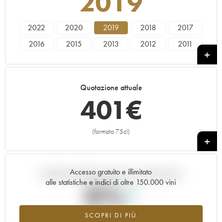
2019
2022
2020
2019
2018
2017
2016
2015
2013
2012
2011
2010
2009
2008
2007
2006
2005
2004
1995
1990
1985
Quotazione attuale
401
€
(formato 75cl)
+
Accesso gratuito e illimitato
Andamento della quotazione in tempo reale
alle statistiche e indici di oltre 150.000 vini
0%
SCOPRI DI PIÙ
Valore in aumento per l'annata 2019 nel 2026 rispetto al 2025