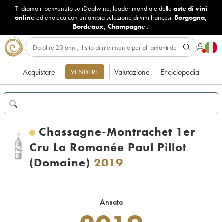
Ti diamo il benvenuto su iDealwine, leader mondiale delle
aste di vini
online
ed enoteca con un'ampia selezione di vini francesi:
Borgogna
,
Bordeaux
,
Champagne
...
Acquistare
Valutazione
Enciclopedia
VENDERE
Chassagne-Montrachet 1er
Cru La Romanée Paul Pillot
(Domaine)
2019
Annata