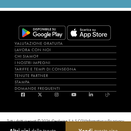
VALUTAZIONE GRATUITA
LAVORA CON NOI
CHI SIAMO?
I NOSTRI IMPEGNI
TARIFFE E TEMPI DI CONSEGNA
TENUTE PARTNER
STAMPA
DOMANDE FREQUENTI
Tutti i diritti riservati © 2026 iDealwine S.A.S.
CGV
Informativa sulla privacy
Bevi con moderazione, l’abuso di alcol è dannoso per la salute. L'utilizzo del
Altri vini
della tenuta
Vendi
questo vino