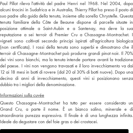
Paul Pillot rileva l'attività del padre Henri nel 1968. Nel 2004, dopo
alcuni tirocini in Sudafrica e in Australia, Thierry Pillot ha preso il posto di
suo padre alla guida della tenuta, insieme alla sorella Chrystelle. Questa
tenuta familiare della Côte de Beaune dispone di parcelle situate in
posizione ottimale a Saint-Aubin e a Santenay, ma deve la sua
reputazione a sei terroir di Premier Cru a Chassagne-Montrachet. I
vigneti sono coltivati secondo principi ispirati all'agricoltura biologica
(non certificata). I rossi della tenuta sono superbi e dimostrano che il
terroir di Chassagne-Montrachet può produrre grandi pinot noir. Il 70%
dei vini sono bianchi, ma la tenuta intende portare avanti la tradizione
del paese. I vini non vengono travasati e il loro invecchiamento va dai
12 ai 18 mesi in botti di rovere (dal 20 al 30% di botti nuove). Dopo una
decina di anni di invecchiamento, questi vini si posizionano senza
dubbio tra i migliori della denominazione.
Informazioni sulla cuvée
Questo Chassagne-Montrachet ha tutto per essere considerato un
Grand Cru, a parte il nome. È un bianco salino, minerale e di
straordinaria purezza espressiva. Il finale è di una lunghezza infinita.
Ideale da degustare con del foie gras o dei crostacei.