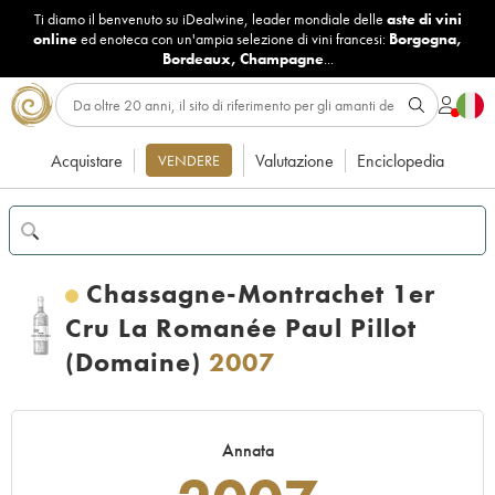
Ti diamo il benvenuto su iDealwine, leader mondiale delle
aste di vini
online
ed enoteca con un'ampia selezione di vini francesi:
Borgogna
,
Bordeaux
,
Champagne
...
Acquistare
Valutazione
Enciclopedia
VENDERE
Chassagne-Montrachet 1er
Cru La Romanée Paul Pillot
(Domaine)
2007
Annata