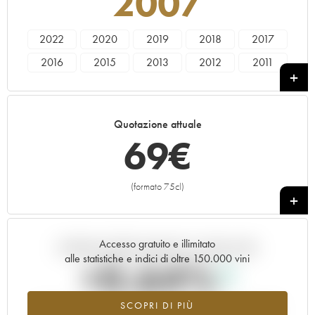
2007
2022
2020
2019
2018
2017
2016
2015
2013
2012
2011
2010
2009
2008
2007
2006
2005
2004
1995
1990
1985
Quotazione attuale
69
€
(formato 75cl)
+
Accesso gratuito e illimitato
Andamento della quotazione in tempo reale
alle statistiche e indici di oltre 150.000 vini
+0.64%
SCOPRI DI PIÙ
Valore in aumento per l'annata 2007 nel 2026 rispetto al 2025