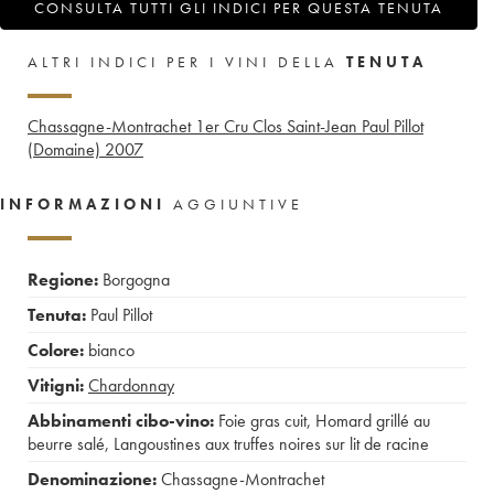
CONSULTA TUTTI GLI INDICI PER QUESTA TENUTA
ALTRI INDICI PER I VINI DELLA
TENUTA
Chassagne-Montrachet 1er Cru Clos Saint-Jean Paul Pillot
(Domaine)
2007
INFORMAZIONI
AGGIUNTIVE
Regione:
Borgogna
Tenuta:
Paul Pillot
Colore:
bianco
Vitigni:
Chardonnay
Abbinamenti cibo-vino:
Foie gras cuit
,
Homard grillé au
beurre salé
,
Langoustines aux truffes noires sur lit de racine
Denominazione:
Chassagne-Montrachet